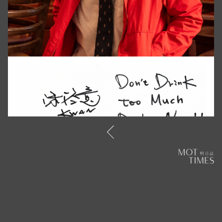
陳陸寬
貓下去餐飲事業群創辦人，朋友多稱他為阿寬。畢