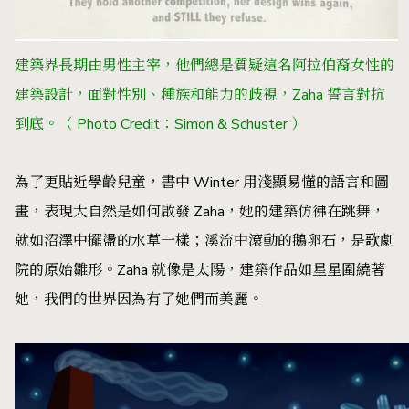
建築界長期由男性主宰，他們總是質疑這名阿拉伯裔女性的
建築設計，面對性別、種族和能力的歧視，Zaha 誓言對抗
到底。
（ Photo Credit：Simon & Schuster ）
為了更貼近學齡兒童，書中 Winter 用淺顯易懂的語言和圖
畫，表現大自然是如何啟發 Zaha，她的建築仿彿在跳舞，
就如沼澤中擺盪的水草一樣；溪流中滾動的鵝卵石，是歌劇
院的原始雛形。Zaha 就像是太陽，建築作品如星星圍繞著
她，我們的世界因為有了她們而美麗。