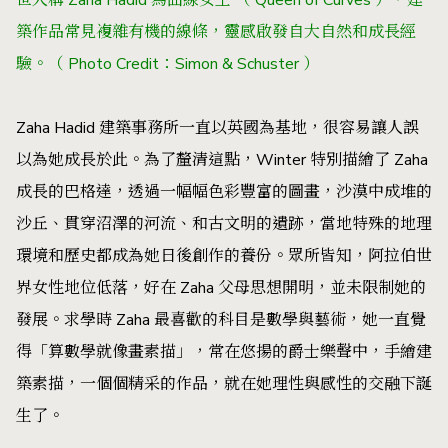
築作品常見複雜有機的線條，靈感啟發自大自然和成長經
驗。（ Photo Credit：Simon & Schuster ）
Zaha Hadid 建築事務所一直以英國為基地，很容易讓人誤
以為她成長於此。為了釐清這點，Winter 特別描繪了 Zaha
成長的巴格達，透過一幅幅色彩豐富的圖畫，沙漠中成堆的
沙丘、貫穿沼澤的河流、和古文明的遺跡，當地特殊的地理
環境和歷史都成為她日後創作的養份。眾所皆知，阿拉伯世
界女性地位低落，好在 Zaha 父母思想開明，並未限制她的
發展。求學時 Zaha 最喜歡的科目是數學與藝術，她一直覺
得「算數學就像畫素描」，常在悠揚的爵士樂聲中，手繪建
築素描，一個個精采的作品，就在她理性與感性的交融下誕
生了。