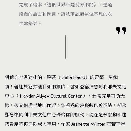
完成了繪本《這個世界不是長方形的》，透過
淺顯的語言和圖畫，讓幼童認識這位不凡的女
性建築師。
相信你也曾對札哈‧哈蒂（ Zaha Hadid）的建築一見鍾
情！著迷於它揮灑自如的線條，譬如亞塞拜然阿利耶夫文化
中心（ Heydar Aliyev Cultural Center ），建物先是直衝天
際，後又迴盪至地面而起。你看過的建築數也數不清，卻永
難忘懷阿利耶夫文化中心帶給你的感動。現在這份感動和建
築資產不再只限成人享用，作家 Jeanette Winter 花若干年