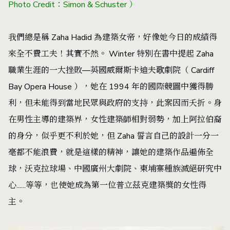
Photo Credit：Simon & Schuster ）
我們總是稱 Zaha Hadid 為建築女帝，好像她今日的成績得
來全不費工夫！其實不然。 Winter 特別在書中提起 Zaha
職業生涯的一大挫敗—英國威爾斯卡迪夫歌劇院（ Cardiff
Bay Opera House ），她在 1994 年的國際競圖中獲得勝
利，但未能得到當地民眾與政府的支持，此案因而夭折。身
在男性主導的建築界，女性建築師相對弱勢，加上阿拉伯裔
的身分，似乎更不利於她，但 Zaha 誓言自己的設計一分一
毫都不能浪費，就是這樣的精神，讓她的建築作品遍佈全
球，沃克拉球場、中國廣州大劇院、柬埔寨種族滅絕研究中
心......等等，也使她成為第一位普立茲克建築獎的女性得
主。