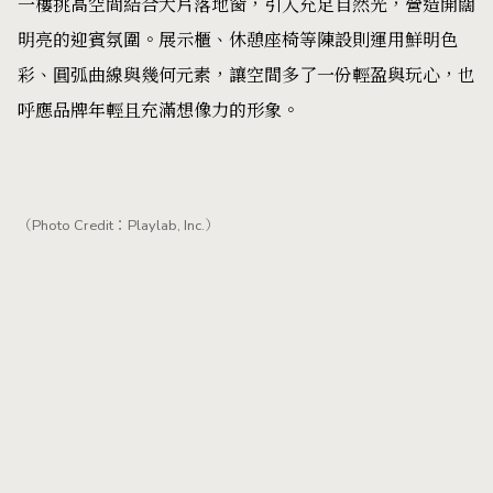
一樓挑高空間結合大片落地窗，引入充足自然光，營造開闊
明亮的迎賓氛圍。展示櫃、休憩座椅等陳設則運用鮮明色
彩、圓弧曲線與幾何元素，讓空間多了一份輕盈與玩心，也
呼應品牌年輕且充滿想像力的形象。