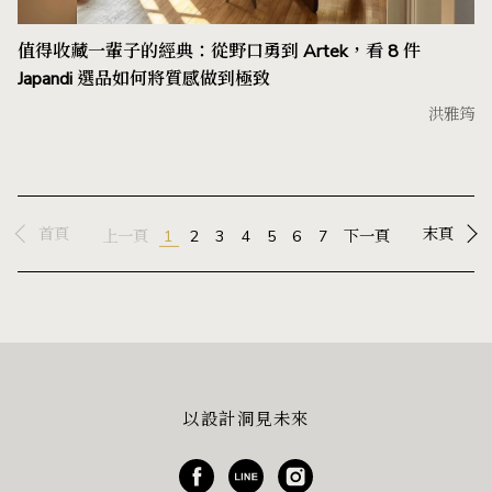
值得收藏一輩子的經典：從野口勇到 Artek，看 8 件
Japandi 選品如何將質感做到極致
洪雅筠
首頁
末頁
上一頁
1
2
3
4
5
6
7
下一頁
以設計洞見未來