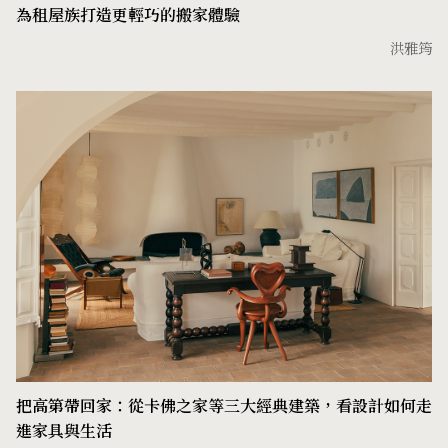
為租屋族打造更輕巧的搬家體驗
洪雅筠
把高第帶回家：從卡佛之家等三大經典建築，看設計如何走
進家具與生活