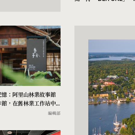
與品茶重啟感知
記憶：阿里山林業故事館
作館，在舊林業工作站中
山林的當代場域
編輯部