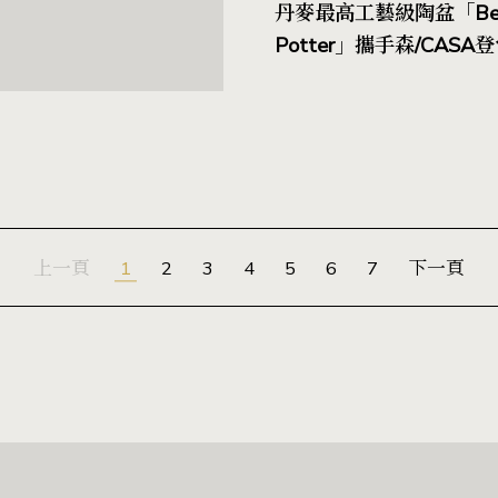
丹麥最高工藝級陶盆「Ber
Potter」攜手森/CAS
裸陶呈現礦物原彩、飽和
繽紛，年度新品首次曝光
上一頁
1
2
3
4
5
6
7
下一頁