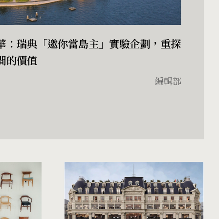
華：瑞典「邀你當島主」實驗企劃，重探
間的價值
編輯部