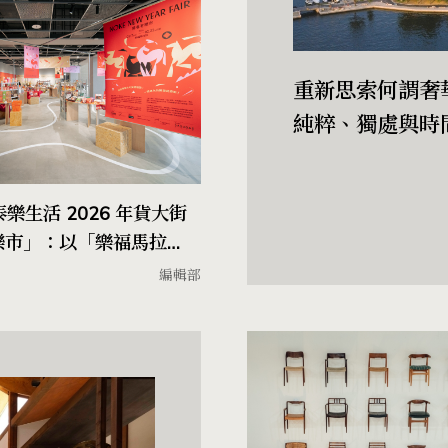
重新思索何謂奢
純粹、獨處與時
泰樂生活 2026 年貨大街
樂市」：以「樂福馬拉
開張起跑！
編輯部