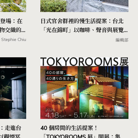
店登場：在
日式官舍群裡的慢生活提案：台北
物交織的
「光在錦町」以咖啡、聲音與展覽
等風格場域打開五感體驗
Stephie Chiu
編輯部
：走進台
40 個房間的生活提案！
，以觀煙冥想
「TOKYOROOMS 展」開展：集結