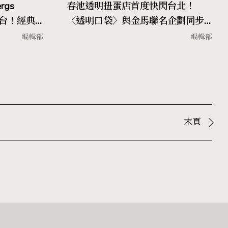
gs
春池透明扭蛋店首度快閃台北！
A登台！經典
〈透明口袋〉與金馬聯名企劃同步
亮釉展演
亮相，以玻璃輕工藝開啟城市新日
編輯部
編輯部
常
末頁