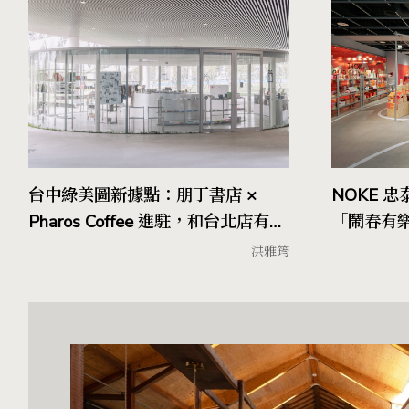
台中綠美圖新據點：朋丁書店 ×
NOKE 忠
Pharos Coffee 進駐，和台北店有哪
「鬧春有
些不同？
松」之名
洪雅筠