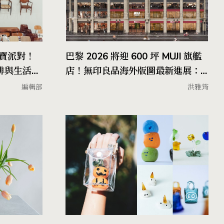
寶派對！
巴黎 2026 將迎 600 坪 MUJI 旗艦
合咖啡與生活選
店！無印良品海外版圖最新進展：
胡志明、曼谷同步開設新店
編輯部
洪雅筠