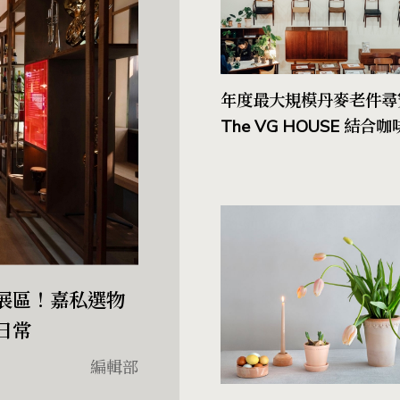
年度最大規模丹麥老件尋
The VG HOUSE 結
物，於南港倉庫限時特賣
點展區！嘉私選物
化日常
編輯部