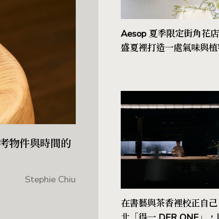
Aesop 夏季限定街角花
盛夏裡打造一處氣味與植
感官棲所
新思考物件與時間的
Stephie Chiu
在書藝與茶香裡校正自己
北「得一 DER ONE」