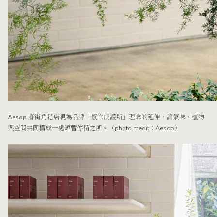
Aesop 將街角花店視為品牌「感官庇護所」理念的延伸，讓氣味、植物
與空間共同構成一處短暫停留之所。（photo credit：Aesop）