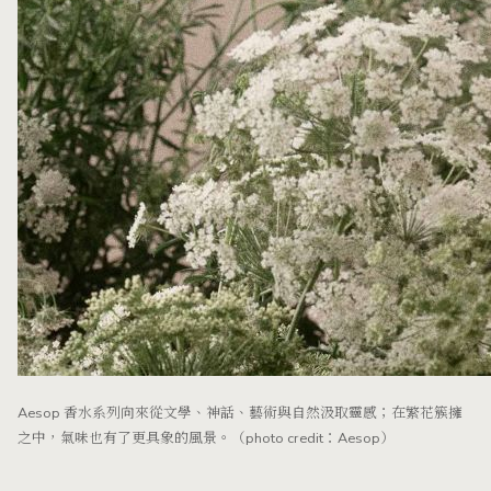
Aesop 香水系列向來從文學、神話、藝術與自然汲取靈感；在繁花簇擁
之中，氣味也有了更具象的風景。（photo credit：Aesop）