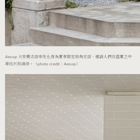
Aesop 大安概念店率先化身為夏季限定街角花店，邀請人們在盛夏之中
尋找片刻清涼。（photo credit：Aesop）