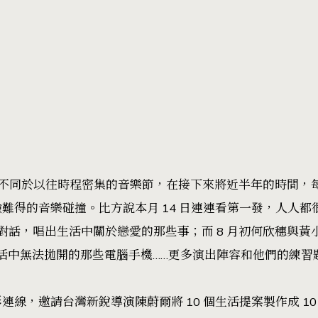
看」不同於以往時程密集的音樂節，在接下來將近半年的時間，
難得的音樂碰撞。比方說本月 14 日連連看第一發，人人都很
哈對話，唱出生活中關於戀愛的那些事；而 8 月初何欣穗與
將討論生活中無法拋開的那些電腦手機……更多演出陣容和他們的練
線，邀請台灣新銳導演陳蔚爾將 10 個生活提案製作成 10 