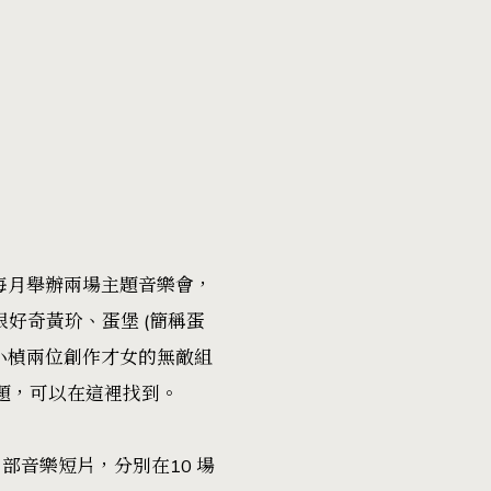
每月舉辦兩場主題音樂會，
好奇黃玠、蛋堡 (簡稱蛋
黃小楨兩位創作才女的無敵組
習題，可以在
這裡
找到。
部音樂短片，分別在10 場