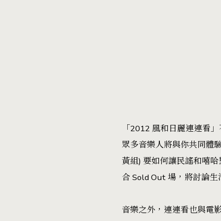
「2012 風和日麗連連
眾多音樂人將與你共同體驗
黃組) 要如何讓民謠和嘻
合 Sold Out 場，
音樂之外，連連看也與電影連