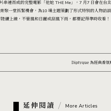
短片串連而成的完整電影
「他她 THE Me
」
，7 月7 日會在
台
多歌手齊聚一堂抓緊機會，為10 場主題策劃了形式特別的人物
將陸續上線，不管風和日麗或刮風下雨，都要記得準時收看！
Diptyque 為經
延伸閱讀
More Articles