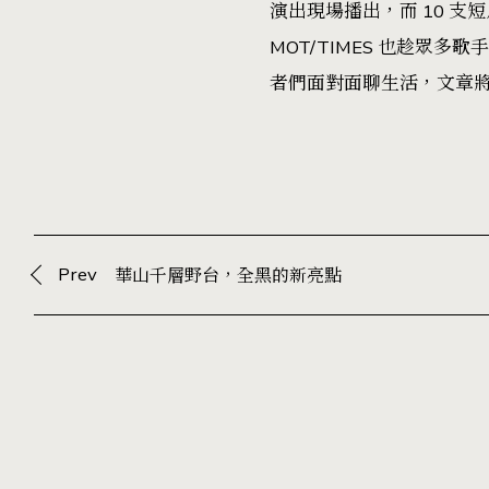
演出現場播出，而 10 支
MOT/TIMES 也趁眾
者們面對面聊生活，文章
Prev
華山千層野台，全黑的新亮點