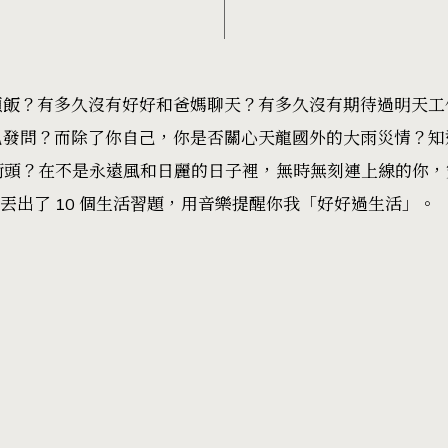
頓飯？有多久沒有好好和爸媽聊天？有多久沒有期待過明天工
己發問？而除了你自己，你是否關心天龍國外的大雨災情？知
上街頭？在不是永遠風和日麗的日子裡，無時無刻連上線的你
麗丟出了 10 個生活習題，用音樂提醒你我「好好過生活」。