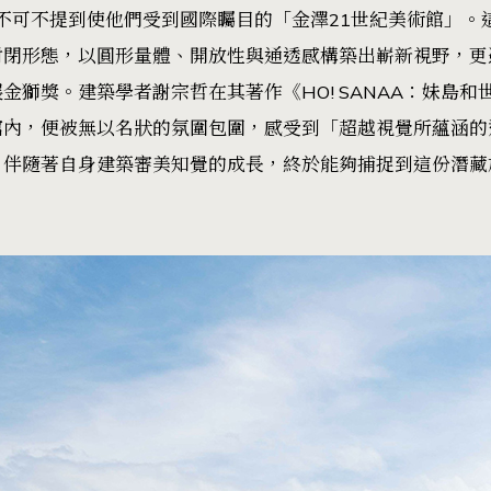
便不可不提到使他們受到國際矚目的「金澤21世紀美術館」。這
封閉形態，以圓形量體、開放性與通透感構築出嶄新視野，更
金獅獎。建築學者謝宗哲在其著作《HO! SANAA：妹島
館內，便被無以名狀的氛圍包圍，感受到「超越視覺所蘊涵的
，伴隨著自身建築審美知覺的成長，終於能夠捕捉到這份潛藏