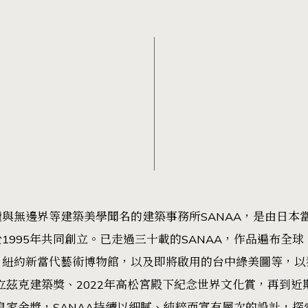
與無邊界等建築美學聞名的建築事務所SANAA，是由日本
1995年共同創立。已走過三十載的SANAA，作品遍布全
、紐約新當代藝術博物館，以及即將啟用的台中綠美圖等，以
立茲克建築獎、2022年高松宮殿下紀念世界文化賞，再到近期
）皇家金獎，SANAA持續以細膩、純粹而富有層次的設計，