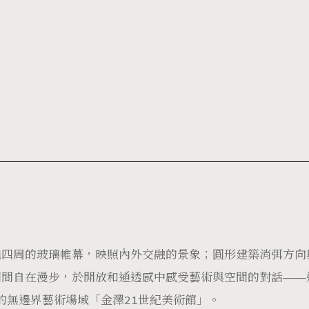
繞四周的玻璃帷幕，映照內外交融的景象；圓形建築消弭方向
圓間自在漫步，於開放和通透感中感受藝術與空間的對話——
造的無邊界藝術場域「金澤21世紀美術館」。