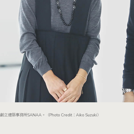
築事務所SANAA。（Photo Credit：Aiko Suzuki）