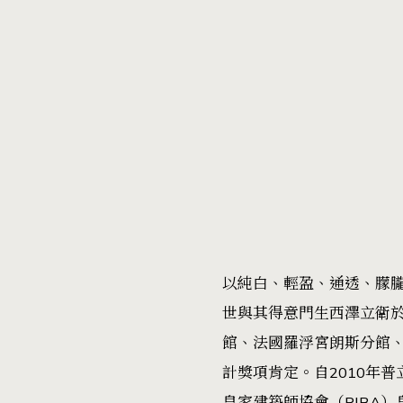
以純白、輕盈、通透、朦朧
世與其得意門生西澤立衛於
館、法國羅浮宮朗斯分館
計獎項肯定。自2010年普
皇家建築師協會（RIBA