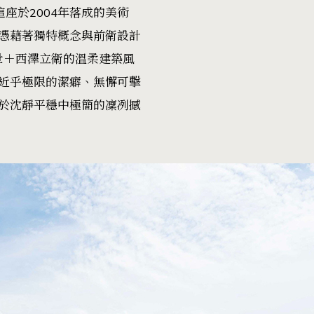
座於2004年落成的美術
憑藉著獨特概念與前衛設計
和世＋西澤立衛的溫柔建築風
近乎極限的潔癖、無懈可擊
於沈靜平穩中極簡的凜冽撼