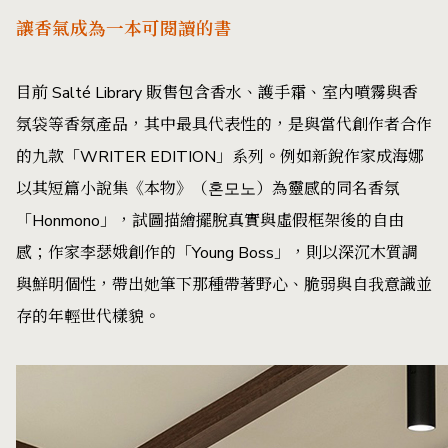
讓香氣成為一本可閱讀的書
目前 Salté Library 販售包含香水、護手霜、室內噴霧與香
氛袋等香氛產品，其中最具代表性的，是與當代創作者合作
的九款「WRITER EDITION」系列。例如新銳作家成海娜
以其短篇小說集《本物》（혼모노）為靈感的同名香氛
「Honmono」，試圖描繪擺脫真實與虛假框架後的自由
感；作家李瑟娥創作的「Young Boss」，則以深沉木質調
與鮮明個性，帶出她筆下那種帶著野心、脆弱與自我意識並
存的年輕世代樣貌。