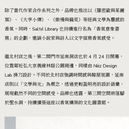
除了當代作家合作系列之外，品牌也推出以《羅密歐與茱麗
葉》、《大亨小傳》、《傲慢與偏見》等經典文學為靈感的
香氣。同時，Salté Library 也持續進行名為「香氣意象書
寫」的企劃，邀請小說家與詩人以文字描寫香氣感受。
繼北村店之後，第二間門市延南洞店也於 4 月 24 日開幕，
位置鄰近弘大京義線林蔭公園周邊，同樣由 Niiiz Design
Lab 操刀設計。不同於北村店強調時間感與韓屋氛圍，延南
店則以「文學與光」為概念，透過更輕盈明亮的設計語彙，
展現截然不同的空間感受。品牌也透露，第三間空間將落腳
於聖水洞，持續擴張這座以香氣構築的文化圖書館。