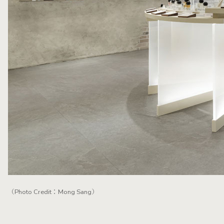
（Photo Credit：Mong Sang）