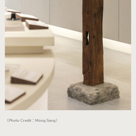
（Photo Credit：Mong Sang）