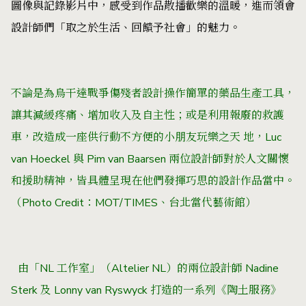
圖像與記錄影片中，感受到作品散播歡樂的溫暖，進而領會
設計師們「取之於生活、回饋予社會」的魅力。
不論是為烏干達戰爭傷殘者設計操作簡單的藥品生產工具，
讓其減緩疼痛、增加收入及自主性；或是利用報廢的救護
車，改造成一座供行動不方便的小朋友玩樂之天 地，Luc
van Hoeckel 與 Pim van Baarsen 兩位設計師對於人文關懷
和援助精神，皆具體呈現在他們發揮巧思的設計作品當中。
（Photo Credit：MOT/TIMES、台北當代藝術館）
由「NL 工作室」（Altelier NL）的兩位設計師 Nadine
Sterk 及 Lonny van Ryswyck 打造的一系列《陶土服務》