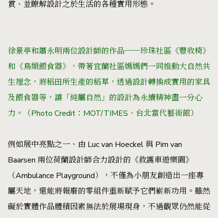
賞、並瞭解設計之於生活的各種實用形態。
徐景亭和蕭永明兩位設計師的作品──珍珠社區《豐收椅》
和《鳥類餵食器》，帶著宜蘭社區媽媽們一同推動大自然共
生理念，將稻田所生產的稻草，透過設計轉換成實用的家具
及餵食器等，讓「純屬自然」的設計為永續精神盡一分心
力。（Photo Credit：MOT/TIMES、台北當代藝術館）
例如展中亮點之一、由 Luc van Hoeckel 與 Pim van
Baarsen 兩位荷蘭設計師合力設計的《救護車遊樂園》
（Ambulance Playground），不僅為小朋友創造出一座專
屬天地，還能將報廢的零組件重新賦予它們嶄新功用。雖然
礙於實體作品體積因素無法於展場現身，不過觀眾仍然能從