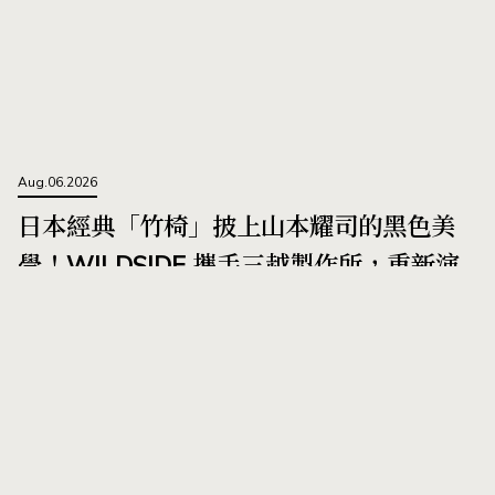
Aug.06.2026
日本經典「竹椅」披上山本耀司的黑色美
學！WILDSIDE 攜手三越製作所，重新演
繹近 90 年家具名作
作者 Kura Yang