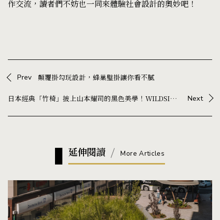
作交流，讀者們不妨也一同來體驗社會設計的奧妙吧！
Prev
顛覆掛勾玩設計，蜂巢璧掛讓你看不膩
日本經典「竹椅」披上山本耀司的黑色美學！WILDSIDE 攜手三越製作所，重新演繹近 90 年家具名作
Next
延伸閱讀
More Articles