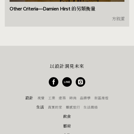
Other Criteria—Damien Hirst 的另類衡量
方敘潔
以設計洞見未來
設計
視覺
工業
建築
時尚
品牌學
街區漫遊
生活
真實的家
靈感旅行
生活風格
飲食
藝術