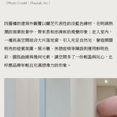
（Photo Credit：Playlab, Inc.）
四層樓的建築外觀覆以蘭芝代表性的淡藍色磚材，在明洞熱
鬧的商業街景中，帶來柔和而清新的視覺印象；走入室內，
一樓挑高空間結合大片落地窗，引入充足自然光，營造開闊
明亮的迎賓氛圍。展示櫃、休憩座椅等陳設則運用鮮明色
彩、圓弧曲線與幾何元素，讓空間多了一份輕盈與玩心，也
呼應品牌年輕且充滿想像力的形象。