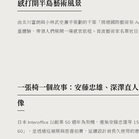
感打開半島藝術風景
由北川富朗與小林武史攜手策劃的千葉「房總國際藝術祭 Art
重體驗，帶領人們展開一場感官旅程。首波藝術家名單近日
一張椅一個故事：安藤忠雄、深澤直人等 1
像
日本 Interoffice 以創業 50 週年為契機，邀集安藤忠
60」，並透過巡迴展與慈善拍賣，延續設計被長久使用的