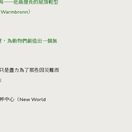
與──他最擅長的屋頂輕型
to Warmbronn）
材，為動物們創造出一個無
只是盡力為了那些因災難而
」
中心（New World