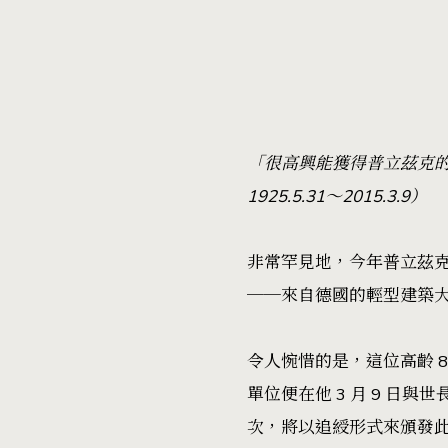
「很高興能獲得普立茲克的青
1925.5.31～2015.3.9）
非常罕見地，今年普立茲克建築獎（
──來自德國的輕型建築大師弗
令人惋惜的是，這位高齡 
單位便在他 3 月 9 日
次，將以追綬形式來頒發