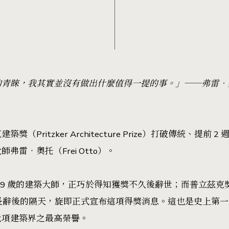
睞，我其實並沒有做出什麼值得一提的事。」──弗雷‧奧托（F
Pritzker Architecture Prize）打破傳統、提前 2
雷‧奧托（Frei Otto）。
89 歲的建築大師，正巧於得知獲獎不久後辭世；而普立茲克
與世長辭後的隔天，旋即正式宣布這項得獎消息。這也是史上第一
此項建築界之最高榮譽。