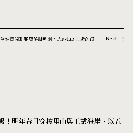
首爾美妝新地標！蘭芝全球首間旗艦店落腳明洞，Playlab 打造沉浸式體驗空間
Next
規模升級！明年春日穿梭里山與工業海岸、以五