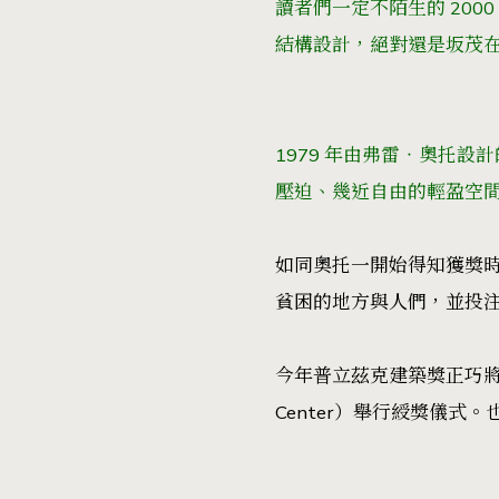
讀者們一定不陌生的 2000
結構設計，絕對還是坂茂
1979 年由弗雷‧奧托
壓迫、幾近自由的輕盈空
如同奧托一開始得知獲獎
貧困的地方與人們，並投
今年普立茲克建築獎正巧將
Center）舉行綬獎儀式