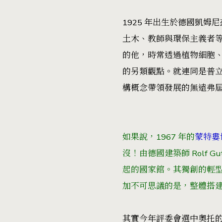
1925 年出生於德國凱姆
土木、教師與環保主義者
的他，時常透過植物細胞
的另類觀點。就連同是普
構概念帶領發展的無遠弗
如果說，1967 年的
蒙特婁
沒！由德國建築師 Rolf
起的國家館。其獨創的輕
加不可思議的是，整體搭建只花 6 個
其實今年評委會選中奧托