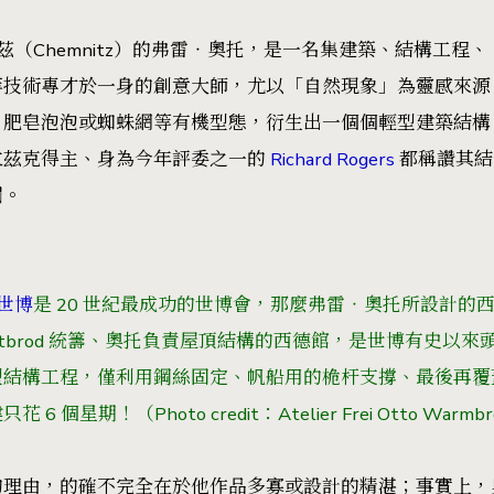
尼茲（Chemnitz）的弗雷‧奧托，是一名集建築、結構工程、
等技術專才於一身的創意大師，尤以「自然現象」為靈感來源
、肥皂泡泡或蜘蛛網等有機型態，衍生出一個個輕型建築結構
立茲克得主、身為今年評委之一的
Richard Rogers
都稱讚其結
屆。
世博
是 20 世紀最成功的世博會，那麼弗雷‧奧托所設計的
 Gutbrod 統籌、奧托負責屋頂結構的西德館，是世博有史以
型結構工程，僅利用鋼絲固定、帆船用的桅杆支撐、最後再覆
星期！（Photo credit：Atelier Frei Otto Warmb
的理由，的確不完全在於他作品多寡或設計的精湛；事實上，