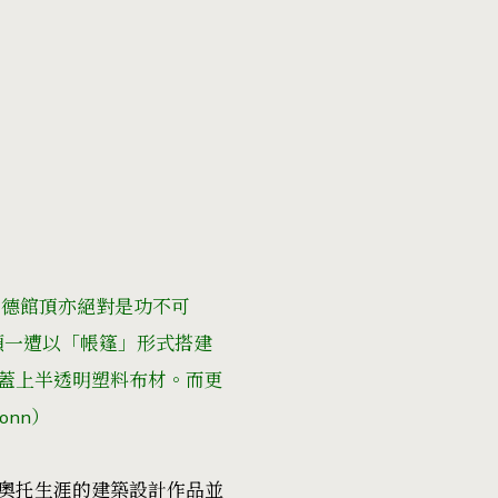
西德館頂亦絕對是功不可
來頭一遭以「帳篷」形式搭建
蓋上半透明塑料布材。而更
ronn）
奧托生涯的建築設計作品並