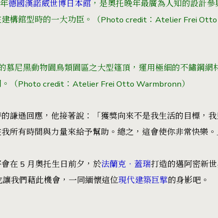
 年
德國漢諾威世博日本館
，是奧托晚年最廣為人知的設計參
在建構館型時的一大功臣。
（Photo credit：Atelier Frei Ot
設計的慕尼黑動物園鳥類園區之大型篷頂，運用極細的不鏽鋼網
間。
（Photo credit：Atelier Frei Otto Warmbronn）
時的謙遜回應，他接著說：「獲獎向來不是我生活的目標，我
注我所有時間與力量來給予幫助。總之，這會使你非常快樂。
會在 5 月奧托生日前夕，於
法蘭克‧蓋瑞
打造的邁阿密新世界
。也讓我們藉此機會，一同緬懷這位
現代建築巨擘
的身影吧。