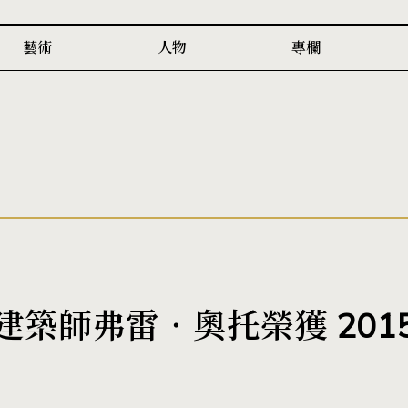
藝術
人物
專欄
築師弗雷‧奧托榮獲 201