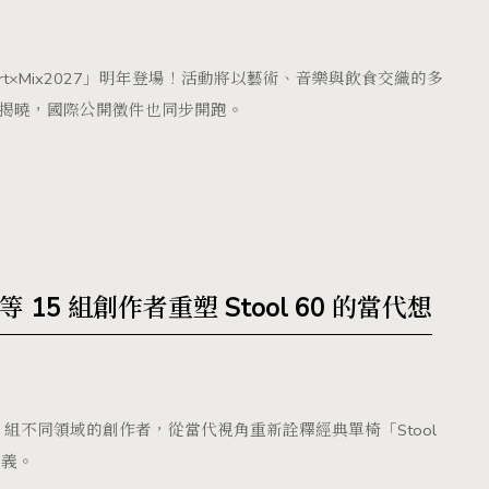
×Mix2027」明年登場！活動將以藝術、音樂與飲食交織的多
揭曉，國際公開徵件也同步開跑。
5 組創作者重塑 Stool 60 的當代想
雄等 15 組不同領域的創作者，從當代視角重新詮釋經典單椅「Stool
意義。