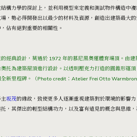
在結構力學的探討上，並利用模型來定義和測試物件構造中複
立場，勢必得開發出以最少的材料及資源，創造出建築最大的
中，佔有絕對重要的相關性。
典設計，莫過於 1972 年的慕尼黑奧運體育場頂。由建築師 Gün
由奧托為建築屋頂進行設計。以透明壓克力打造的圓錐形篷頂
。（Photo credit：Atelier Frei Otto Warmbro
得主
坂茂
的緣故，致使更多人逐漸重視建築對於環境的影響力，而
奧托，其傑出的輕型結構功力，以及富有遠見的概念與思維，