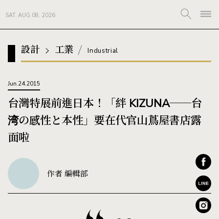
SAT. AUG 08, 2026
設計
工業
Industrial
Jun.24.2015
台灣特展前進日本！「絆 KIZUNA──台
湾の感性と本性」要在代官山蔦屋書店露
面啦
作者 編輯部