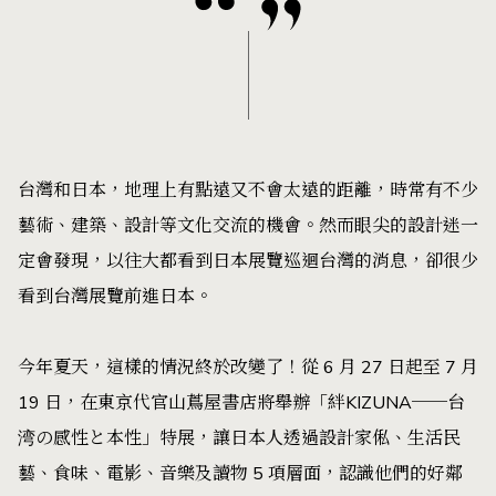
台灣和日本，地理上有點遠又不會太遠的距離，時常有不少
藝術、建築、設計等文化交流的機會。然而眼尖的設計迷一
定會發現，以往大都看到日本展覽巡迴台灣的消息，卻很少
看到台灣展覽前進日本。
今年夏天，這樣的情況終於改變了！從 6 月 27 日起至 7 月
19 日，在東京代官山蔦屋書店將舉辦「絆KIZUNA──台
湾の感性と本性」特展，讓日本人透過設計家俬、生活民
藝、食味、電影、音樂及讀物 5 項層面，認識他們的好鄰