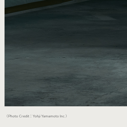
（Photo Credit：Yohji Yamamoto Inc.）