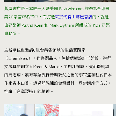
蔦屋書店是日本唯一入選美國 Favirwire.com 評選為全球最
美20家書店名單中，而打造
東京代官山蔦屋書店
的，就是
由建築師 Astrid Klein 和 Mark Dytham 所組成的 KDa 建築
事務所。
主辦單位也邀請6組台灣各領域的生活實踐家
（Lifemakers），作為選品人，包括囍樹設計王芝齡、禮拜
文房具的創立人Karen & Marco、主廚江振誠、演而優則導
的馬志翔、素有華語流行音樂教父之稱的李宗盛和駐台日本
作家青木由香，透過靜態陳設台灣設計、舉辦講座等方式，
推廣「台灣製造」的精神。