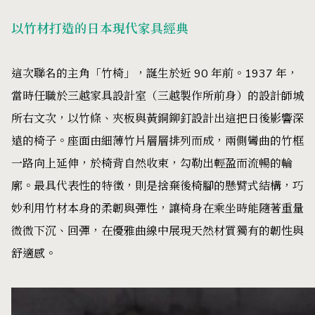
以竹材打造的日本現代家具經典
這次聯名的主角「竹椅」，誕生於近 90 年前。1937 年，
當時任職於三越家具設計室（三越製作所前身）的設計師城
所右文次，以竹條、夾板與黃銅鉚釘設計出這把日後影響深
遠的椅子。座面由細薄竹片層層排列而成，兩側彎曲的竹框
一路向上延伸，於椅背自然收束，勾勒出輕盈而流暢的輪
廓。最具代表性的特徵，則是捨棄後椅腳的懸臂式結構，巧
妙利用竹材本身的柔韌與彈性，讓椅身在乘坐時能隨著重量
微微下沉、回彈，在優雅曲線中展現天然材質獨有的韌性與
舒適感。