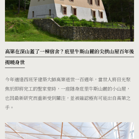
高第在深山蓋了一棟宿舍？庇里牛斯山麓的尖拱山屋百年後
揭曉身世
今年適逢西班牙建築大師高第逝世一百週年，當世人將目光聚
焦於即將完工的聖家堂時，一座隱身庇里牛斯山麓的小山屋，
也因最新研究而重新受到關注，並被確認極有可能出自高第之
手。