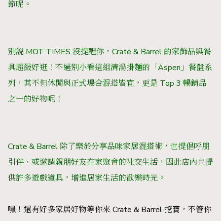
節呢。
別說 MOT TIMES 沒提醒你，Crate & Barrel 的家飾品與餐
具超級好逛！不過別小看這組清湯掛麵的「Aspen」
餐盤系
列，其不但休閒與正式場合混搭皆宜，更是 Top 3 暢銷品
之一的好物呢！
Crate & Barrel 除了樂於分享品味家居混搭術，也提倡呼朋
引伴、或邀請親朋好友
在家聚會的社交
生活，因此店內也提
供許多遊戲道具，增進居家生活的歡樂時光。
嘿！還有好多家居好物等你來 Crate & Barrel 挖寶，不管你