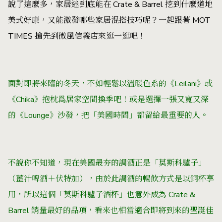
說了這麼多，家居迷到底能在 Crate & Barrel 挖到什麼道地
美式好康，又能激發哪些家居混搭技巧呢？一起跟著 MOT
TIMES 搶先到微風信義店來逛一逛吧！
面對即將來臨的冬天，不如輕鬆以溫暖色系的《Leilani》或
《
Chika
》
抱枕爲居家空間換季吧！或是選擇一張又寬又深
的
《
Lounge
》
沙發，把「美國時間」都留給最重要的人。
不說你不知道，現在美國最夯的調酒正是「莫斯科驢子」
（薑汁啤酒＋伏特加），由於此調酒的暢飲方式是以銅杯享
用，所以這個「莫斯科驢子酒杯」也意外成為
Crate &
Barrel 銷量最好的品項，看來也相當適合即將到來的聖誕佳