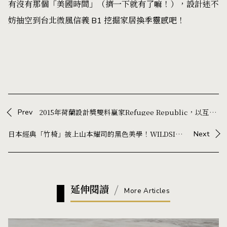
有沒有那個「美國時間」（擠一下就有了嘛！），設計迷不
妨抽空到台北微風信義 B1 挖掘家居換季靈感吧！
Prev
2015年荷蘭設計獎雙料贏家Refugee Republic，以互動媒體帶大家一探難民的日常！
日本經典「竹椅」披上山本耀司的黑色美學！WILDSIDE 攜手三越製作所，重新演繹近 90 年家具名作
Next
延伸閱讀
More Articles