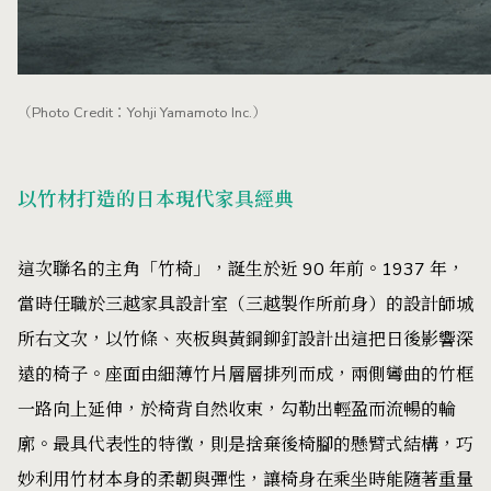
（Photo Credit：Yohji Yamamoto Inc.）
以竹材打造的日本現代家具經典
這次聯名的主角「竹椅」，誕生於近 90 年前。1937 年，
當時任職於三越家具設計室（三越製作所前身）的設計師城
所右文次，以竹條、夾板與黃銅鉚釘設計出這把日後影響深
遠的椅子。座面由細薄竹片層層排列而成，兩側彎曲的竹框
一路向上延伸，於椅背自然收束，勾勒出輕盈而流暢的輪
廓。最具代表性的特徵，則是捨棄後椅腳的懸臂式結構，巧
妙利用竹材本身的柔韌與彈性，讓椅身在乘坐時能隨著重量