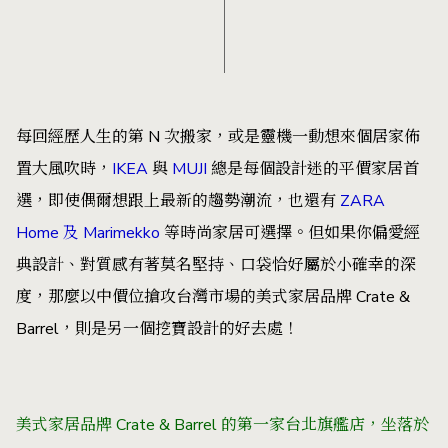
每回經歷人生的第 N 次搬家，或是靈機一動想來個居家佈
置大風吹時，
IKEA
與
MUJI
總是每個設計迷的平價家居首
選，即使偶爾想跟上最新的趨勢潮流，也還有
ZARA
Home 及 Marimekko
等時尚家居可選擇。但如果你偏愛經
典設計、對質感有著莫名堅持、口袋恰好屬於小確幸的深
度，那麼以中價位搶攻台灣市場的美式家居品牌 Crate &
Barrel，則是另一個挖寶設計的好去處！
美式家居品牌 Crate & Barrel 的第一家台北旗艦店，坐落於