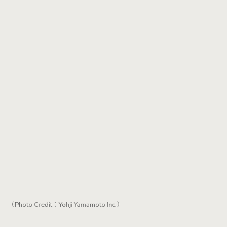
（Photo Credit：Yohji Yamamoto Inc.）