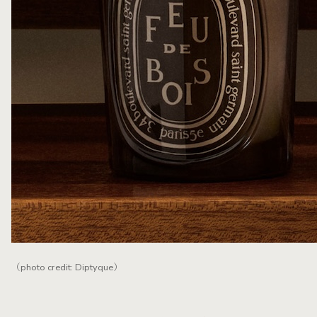
（photo credit: Diptyque）