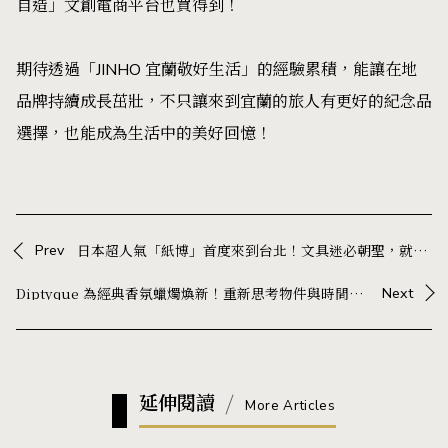
自造」文創電商平台
也買得到！
期待透過「JINHO 宜蘭敬好生活」的經驗累積，能讓在地
品牌持續成長茁壯，不只讓來到宜蘭的旅人有更好的紀念品
選擇，也能成為生活中的美好回憶！
Prev
日本超人氣「紙博」首度來到台北！文具迷必朝聖，就在11月16日～17日！
Diptyque 為經典香氛蠟燭煥新！重新思考物件與時間的關係
Next
延伸閱讀
More Articles