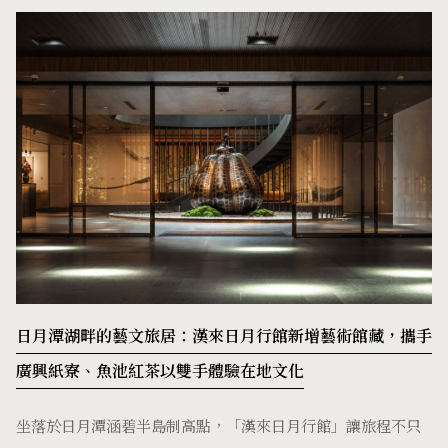
日月潭湖畔的藝文旅居：漢來日月行館新增藝術館藏，攜手
廣興紙寮、魚池紅茶以雙手體驗在地文化
坐落於日月潭涵碧半島制高點，「漢來日月行館」讓旅程不只