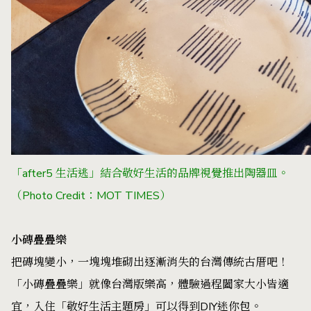
「after5 生活逃」結合敬好生活的品牌視覺推出陶器皿。
（Photo Credit：MOT TIMES）
小磚疊疊樂
把磚塊變小，一塊塊堆砌出逐漸消失的台灣傳統古厝吧！
「小磚疊疊樂」就像台灣版樂高，體驗過程闔家大小皆適
宜，入住「敬好生活主題房」可以得到DIY迷你包。