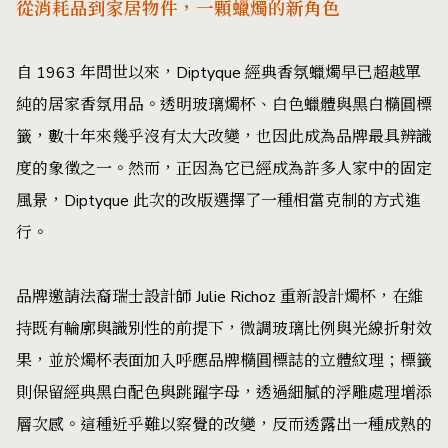
從消耗品到家居物件，一顆蠟燭的新角色
自 1963 年問世以來，Diptyque 經典香氛蠟燭早已超越單
純的居家香氛用品。透明玻璃燭杯、白色蠟體與黑白橢圓標
籤，數十年來幾乎沒有太大改變，也因此成為品牌最具辨識
度的象徵之一。然而，正因為它已經成為許多人家中的固定
風景，Diptyque 此次的改版選擇了一種相當克制的方式進
行。
品牌邀請法裔瑞士設計師 Julie Richoz 重新設計燭杯，在維
持既有輪廓與識別性的前提下，微調玻璃比例與光線折射效
果，並於燭杯表面加入呼應品牌橢圓標誌的立體紋理；標籤
則保留經典黑白配色與跳躍字母，透過細膩的浮雕處理增添
層次感。這種近乎難以察覺的改變，反而透露出一種成熟的