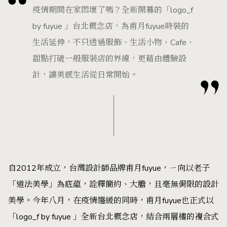
疫情期間在家悶壞了嗎？全新開幕的「logo_f
by fuyue 」台北概念店，為甫月fuyue時裝的
生活延伸，不只透過服飾、生活小物、Cafe、
甜點打破一般服裝店的界線，更藉由體驗設
計，讓美感生活從日常開始。
自2012年成立，台灣設計師品牌甫月fuyue，ㄧ向以老子
「道法美學」為底藴，詮釋簡約、大膽，且毫無侷限的設計
美學。今年八月，在疫情趨緩的同時，甫月fuyue也正式以
「logo_f by fuyue 」全新台北概念店，結合兩層樓的複合式