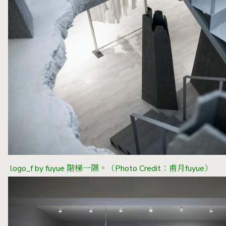
logo_f by fuyue 階梯一隅。
（Photo Credit：甫月fuyue）