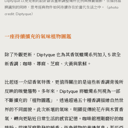
Diptyque 以更克制的設計語言重新調整燭杯比例與標籤細節，在維持品
牌識別的同時，思考經典物件如何持續存在於當代生活之中。（photo
credit: Diptyque）
一座持續擴充的氣味植物圖鑑
除了外觀更新，Diptyque 也為其香氛蠟燭系列加入 5 款全
新香調：咖啡、蕁麻、芝麻、大黃與紫蘇。
比起逐一介紹香氣特徵，更值得關注的是這些新香調背後所
反映的嗅覺趨勢。多年來，Diptyque 將蠟燭系列視為一部
不斷擴充的「植物圖鑑」，透過超過五十種香調描繪自然世
界的不同面貌。此次新增的氣味，明顯從傳統花卉與木質香
氣，轉向更貼近日常生活的感官記憶。咖啡館裡剛磨好的咖
啡粉、烘烤芝麻散發的暖香、街角植物的青綠氣息，甚至亞