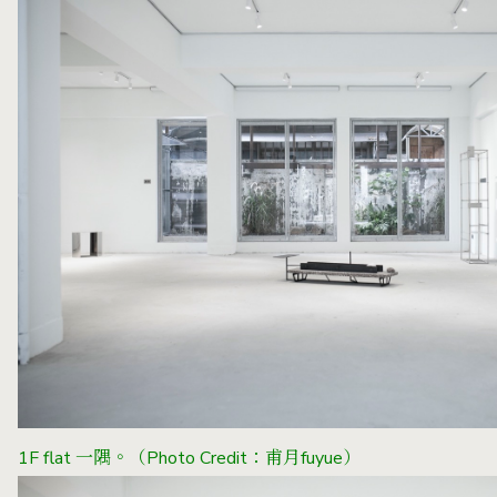
1F flat 一隅。
（Photo Credit：甫月fuyue）