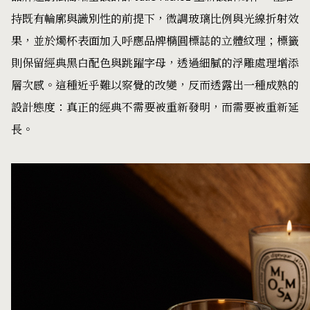
持既有輪廓與識別性的前提下，微調玻璃比例與光線折射效
果，並於燭杯表面加入呼應品牌橢圓標誌的立體紋理；標籤
則保留經典黑白配色與跳躍字母，透過細膩的浮雕處理增添
層次感。這種近乎難以察覺的改變，反而透露出一種成熟的
設計態度：真正的經典不需要被重新發明，而需要被重新延
長。