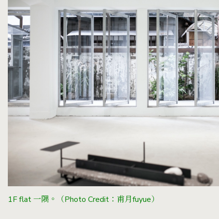
1F flat 一隅。
（Photo Credit：甫月fuyue）