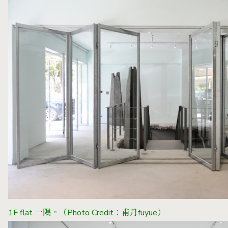
1F flat 一隅。
（Photo Credit：甫月fuyue）