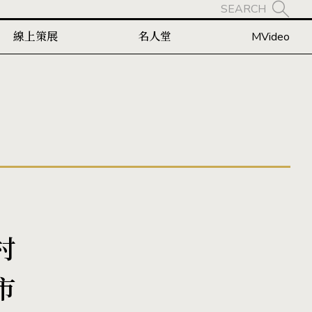
SEARCH
線上策展
名人堂
MVideo
村
市