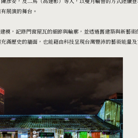
、陳彥安，及二馬（馮建彰）等人，以雙月輪替的方式陸續登
擁有展演的舞台。
技術建模，記錄門窗屋瓦的細節與輪廓，並透過舊建築與新藝
讓充滿歷史的牆面，也能藉由科技呈現台灣豐沛的藝術能量及