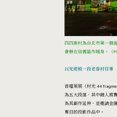
四四南村為台北市第一個眷
會辦在信義區作暖身。
（P
以光爬梳一段老眷村往事
首檔策展《村光 44 fr
為五大段落，其中融入寫
為其創作延伸，並邀請金
奪目的投影作品中。