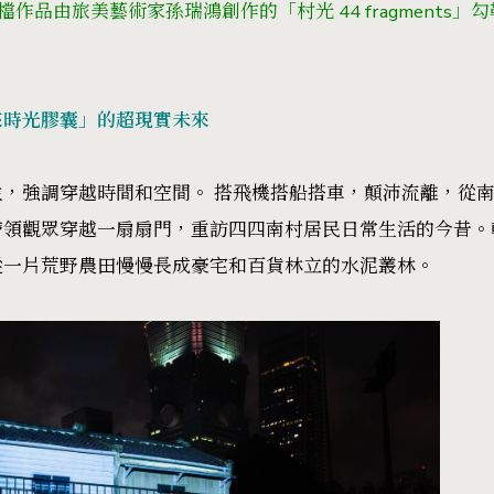
首檔作品由旅美藝術家孫瑞鴻創作的「村光 44 fragments
來時光膠囊」的超現實未來
，強調穿越時間和空間。 搭飛機搭船搭車，顛沛流離，從
帶領觀眾穿越一扇扇門，重訪四四南村居民日常生活的今昔。
從一片荒野農田慢慢長成豪宅和百貨林立的水泥叢林。