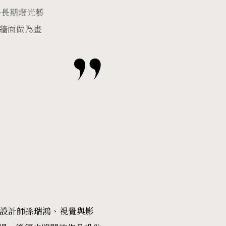
外長期燈光藝
築牆面做為畫
影像設計師孫瑞鴻、視覺與影