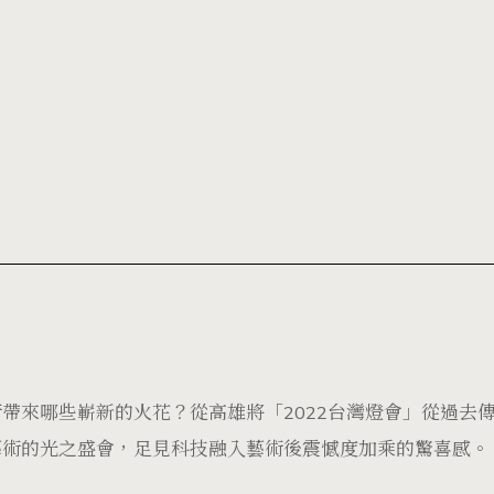
帶來哪些嶄新的火花？從高雄將「2022台灣燈會」從過去
藝術的光之盛會，足見科技融入藝術後震憾度加乘的驚喜感。