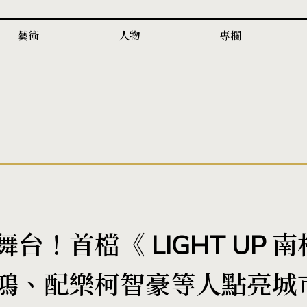
藝術
人物
專欄
！首檔《 LIGHT UP 南
鴻、配樂柯智豪等人點亮城