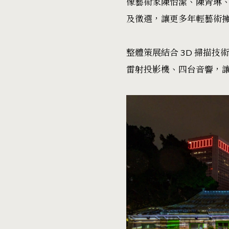
像藝術家陳怡潔、陳青琳
及徵選，讓更多年輕藝術
整體策展結合 3D 掃描
雷射投影機、四台音響，