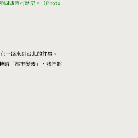
」勾勒四四南村歷史。
（Photo
南京一路來到台北的往事。
轉瞬「都市變遷」，我們將