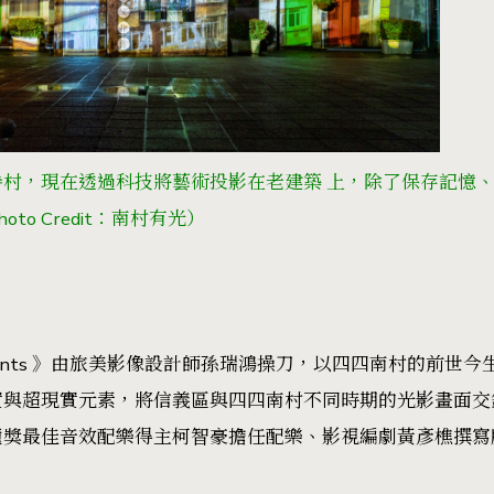
村，現在透過科技將藝術投影在老建築 上，除了保存記憶、活化
hoto Credit：南村有光）
agments 》由旅美影像設計師孫瑞鴻操刀，以四四南村的前
實與超現實元素，將信義區與四四南村不同時期的光影畫面交
鐘獎最佳音效配樂得主柯智豪擔任配樂、影視編劇黃彥樵撰寫