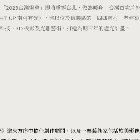
「2023台灣燈會」即將重返台北，做為暖身，台灣首次戶
IGHT UP 南村有光》，將以位於信義區的「四四南村」老建
R 科技、3D 投影及光雕藝術，打造為期三年的燈光計畫。
 南村有光》邀來方序中擔任創作顧問，以及一票藝術家包括旅美