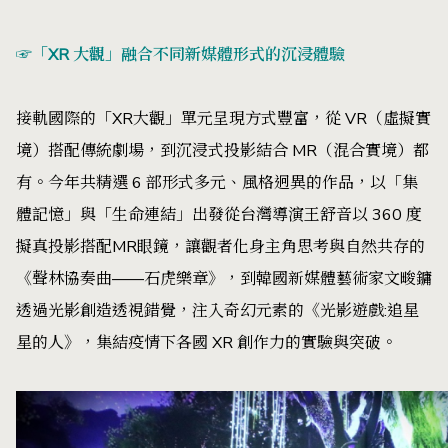
☞「XR 大觀」融合不同新媒體形式的沉浸體驗
接軌國際的「XR大觀」單元呈現方式豐富，從 VR（虛擬實
境）搭配傳統劇場，到沉浸式投影結合 MR（混合實境）都
有。今年共精選 6 部形式多元、風格迥異的作品，以「集
體記憶」與「生命連結」出發從台灣導演王舒音以 360 度
擬真投影搭配MR眼鏡，讓觀者化身主角思考與自然共存的
《聲林協奏曲——石虎樂章》，到韓國新媒體藝術家文畯鏞
透過光影創造透視錯覺，注入奇幻元素的《光影遊戲:追星
星的人》，集結疫情下各國 XR 創作力的實驗與突破。