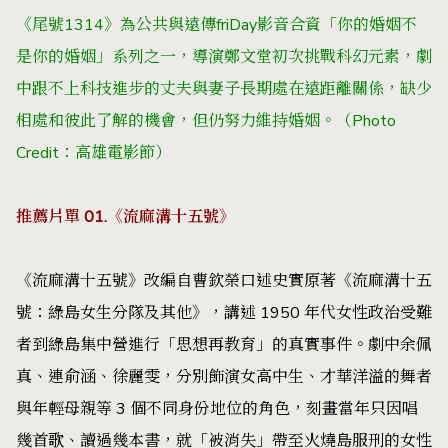
《尾號1314》為公共與遠傳friDay影音合資「你的婚姻不
是你的婚姻」系列之一，導演鄭文堂初次挑戰科幻元素，劇
中跟不上科技進步的丈夫與妻子長期處在遠距離關係，缺少
相處和彼此了解的機會，但仍努力維持婚姻。（Photo
Credit：高雄電影節）
推薦片單 01.《流麻溝十五號》
《流麻溝十五號》改編自曹欽榮口述史實原著《流麻溝十五
號：綠島女生分隊及其他》，講述 1950 年代女性政治受難
者到綠島集中營進行「思想再教育」的真實事件。劇中余佩
真、連俞涵、徐麗雯，分別飾演女高中生、才華洋溢的舞者
與年輕母親等 3 個不同身份地位的角色，刻畫當年只因唱
幾首歌、讀過幾本書，就「被消失」帶至火燒島服刑的女性