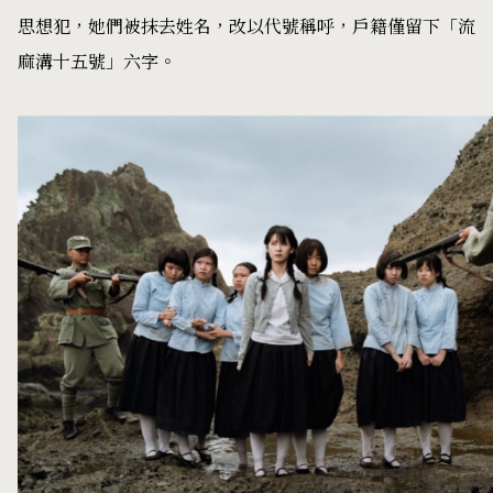
思想犯，她們被抹去姓名，改以代號稱呼，戶籍僅留下「流
麻溝十五號」六字。