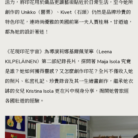
活力，將印花用於織品更讓藝術貼近於日常生活，至今她所
創作的 Unikko（罌粟）、Kivet（石頭）仍然是品牌珍貴的
特色印花，連時尚優雅的美國前第一夫人賈桂琳・甘迺迪，
都為她的設計著迷！
《花現印花宇宙》為導演莉娜基爾佩萊寧（Leena
KILPELÄINEN）第二部紀錄長片，探問著 Maija Isola 究竟
是誰？她如何獲得靈感？又怎麼創作印花？全片不僅收入她
的照片、私密札記、珍貴錄音及其一生繪畫創作，繼承她衣
缽的女兒 Kristina Isola 更在片中現身分享，揭開她曾旅經
各國壯遊的經驗。