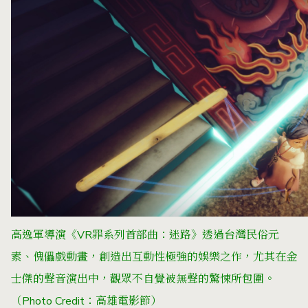
高逸軍導演《VR罪系列首部曲：迷路》透過台灣民俗元
素、傀儡戲動畫，創造出互動性極強的娛樂之作，尤其在金
士傑的聲音演出中，觀眾不自覺被無聲的驚悚所包圍。
（Photo Credit：高雄電影節）