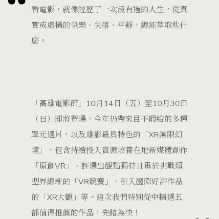
看電影，就像經歷了一次沒有過的人生，從真
實或虛構的快樂、失落、平靜，總能萃取些什
麼。
「高雄電影節」10月14日（五）至10月30日
（日）即將登場，今年仍帶來目不暇給的多種
單元選片，以及雄影最具特色的「XR無限幻
境」，包含持續投入資源培養在地新媒體創作
「原創VR」、評選出觀點獨特且勇於挑戰類
型界線新的「VR競賽」、引入國際好評作品
的「XR大觀」等。這次我們特別從中精選五
部值得推薦的作品，先睹為快！