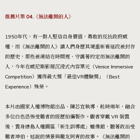
推薦片單 04.《無法離開的人》
1950年代，有一群人堅信自身價值，勇敢的反抗政府威
權，而《無法離開的人》讓人們身歷其境重新看這段被封存
的歷史，那些被凍結在時間裡、守護著約定而無法離開的
人，今年在威尼斯影展沉浸式內容單元（Venice Immersive
Competition）獲得最大獎「最佳VR體驗獎」（Best
Experience）殊榮。
本片由國家人權博物館出品、陳芯宜執導，耗時兩年，融合
多位白色恐怖受難者的經歷拍攝製作。觀者穿戴 VR 裝置
後，置身綠島人權園區「新生訓導處」蠟像館，聽著政治受
難者坤伯，述說的情景與難友阿青的故事。《無法離開的