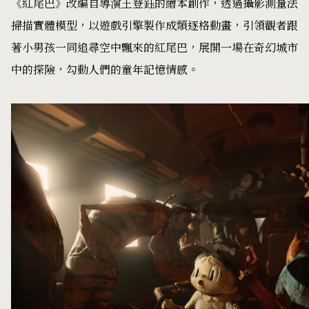
《紅尾巴》改編自導演王登鈺的繪本創作，透過攝影測量法
掃描實體模型，以遊戲引擎製作成類逐格動畫，引領觀者跟
著小男孩一同追尋空中飄來的紅尾巴，展開一場在奇幻城市
中的探險，勾動人們的童年記憶情感。