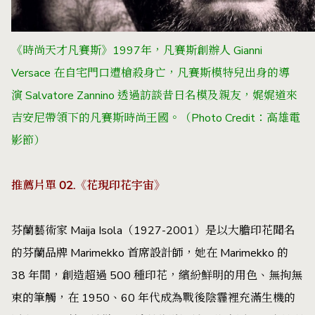
《時尚天才凡賽斯》
1997年，凡賽斯創辦人 Gianni
Versace 在自宅門口遭槍殺身亡，凡賽斯模特兒出身的導
演 Salvatore Zannino 透過訪談昔日名模及親友，娓娓道來
吉安尼帶領下的凡賽斯時尚王國。（Photo Credit：高雄電
影節）
推薦片單 02.《花現印花宇宙》
芬蘭藝術家 Maija Isola（1927-2001）是以大膽印花聞名
的芬蘭品牌 Marimekko 首席設計師，她在 Marimekko 的
38 年間，創造超過 500 種印花，繽紛鮮明的用色、無拘無
束的筆觸，在 1950、60 年代成為戰後陰霾裡充滿生機的