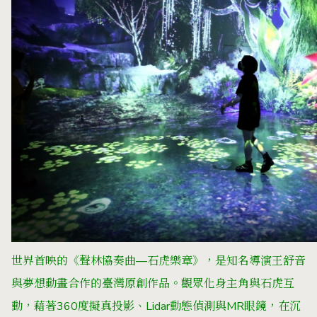
世界首映的《聲林協奏曲—石虎樂章》，是知名導演王舒音
與夢想動畫合作的臺灣原創作品。觀眾化身主角與石虎互
動，藉著360度擬真投影、Lidar動態偵測與MR眼鏡，在沉