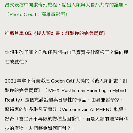
浸式表演中開啟奇幻旅程，點出人類與大自然共存的議題。
（Photo Credit：高雄電影節）
推薦片單 05.《後人類計畫：訂製你的完美寶寶》
你想生孩子嗎？你和伴侶期待自己寶寶長什麼樣子？偏向理
性或感性？
2021年拿下荷蘭影展 Goden Calf 大獎的《後人類計畫：訂
製你的完美寶寶》（IVF-X: Posthuman Parenting in Hybrid
Reality）是個充滿話題與省思性的作品，由身兼哲學家、
藝術家的維多琳凡艾爾分（Victorine van ALPHEN）執導，
好奇「當生育不再限於物種基因繁衍，而是人類的選擇與科
技的產物，人們將會如何面對？」