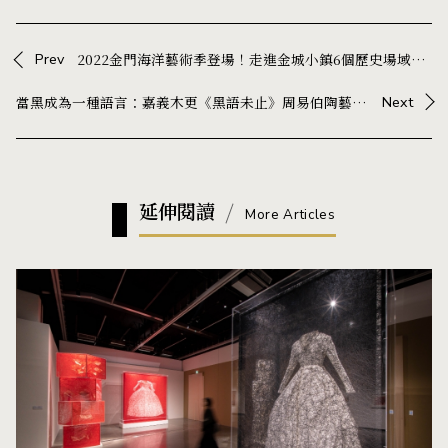
Prev
2022金門海洋藝術季登場！走進金城小鎮6個歷史場域、8間在地店家欣賞裝置藝術
當黑成為一種語言：嘉義木更《黑語未止》周易伯陶藝展，在器物中展開與生活的對話
Next
延伸閱讀
More Articles