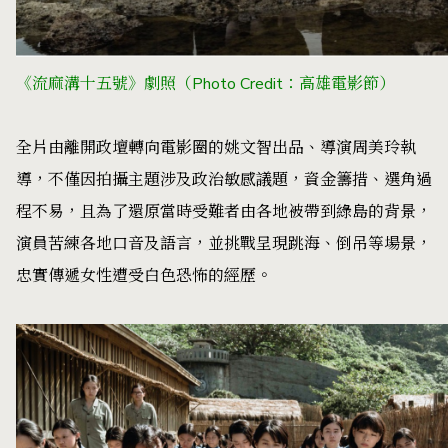
《流麻溝十五號》劇照
（Photo Credit：高雄電影節）
全片由離開政壇轉向電影圈的姚文智出品、導演周美玲執
導，不僅因拍攝主題涉及政治敏感議題，資金籌措、選角過
程不易，且為了還原當時受難者由各地被帶到綠島的背景，
演員苦練各地口音及語言，並挑戰呈現跳海、倒吊等場景，
忠實傳遞女性遭受白色恐怖的經歷。