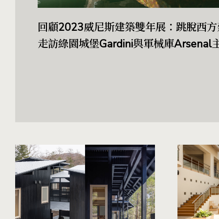
回顧2023威尼斯建築雙年展：跳脫西
走訪綠園城堡Gardini與軍械庫Arsena