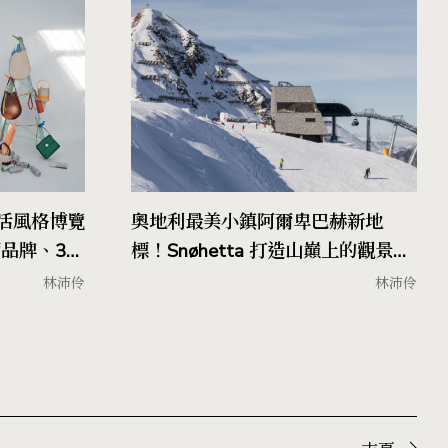
與生活風格博覽
奧地利最美小鎮阿爾卑巴赫新地
師品牌、3組
標！Snøhetta 打造山巔上的觀景台
Top of Alpbachtal
林沛伶
林沛伶