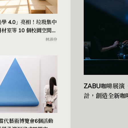
學 4.0」亮相！垃圾集中
材室等 10 個校園空間改
林沛伶
ZABU咖啡展
計，創造全新咖
北當代藝術博覽會6個活動