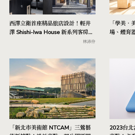
西澤立衛首座精品旅店設計！輕井
「學美．美
澤 Shishi-Iwa House 新系列客房
場、體育器
「SSH No.03」5月開幕
造
林沛伶
「新北市美術館 NTCAM」三鶯藝
2023台