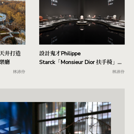
天井打造
設計鬼才Philippe
樂廳
Starck「Monsieur Dior 扶手椅」亮
相米蘭家具展！完美融合陽剛與陰
林沛伶
林沛伶
柔，致敬 Dior 先生