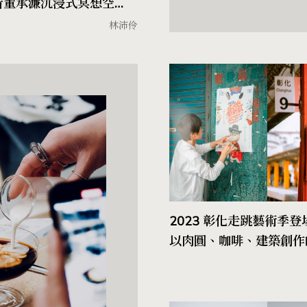
看董承濂沉浸式冥想空
催化室大型藝術裝置
林沛伶
2023 彰化走跳藝術季登場
以肉圓、咖啡、建築創作
獸」領路，看見地方街區