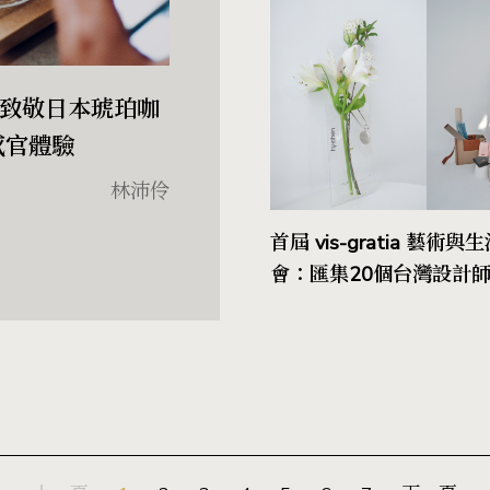
劃登場！致敬日本琥珀咖
感官體驗
林沛伶
首屆 vis-gratia 藝術
會：匯集20個台灣設計
當代藝術