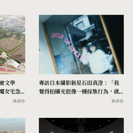
童文學
專訪日本攝影新星石田真澄：「我
魔女宅急
覺得拍攝光很像一種採集行為，就
像瑪利歐賽車搜集金幣！」
林沛伶
林沛伶