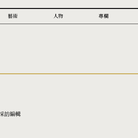
藝術
人物
專欄
》採訪編輯