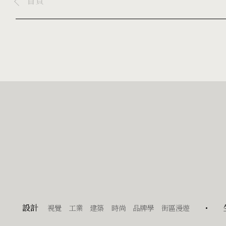
首頁
設計
視覺
工業
建築
時尚
品牌學
街區漫遊