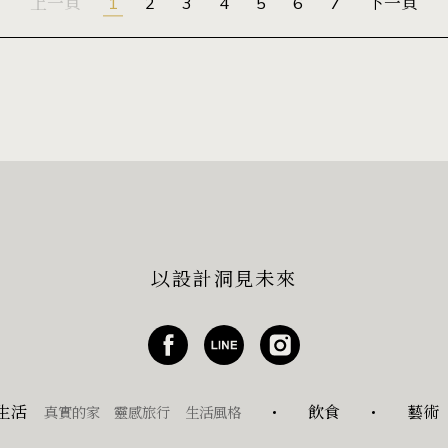
上一頁
1
2
3
4
5
6
7
下一頁
以設計洞見未來
生活
飲食
藝術
真實的家
靈感旅行
生活風格