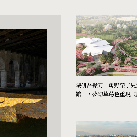
隈研吾操刀「角野榮子兒
館」，夢幻草莓色重現《
便》經典場景