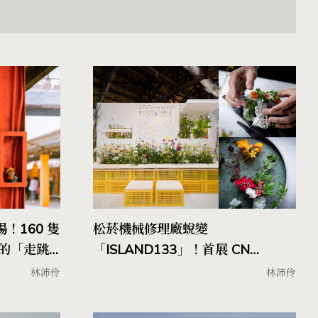
！160 隻
松菸機械修理廠蛻變
的「走跳
「ISLAND133」！首展 CN
新風景
FLOWER 打造「可以吃」的花店
林沛伶
林沛伶
《Root to Table》