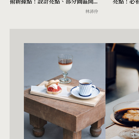
術新據點！設計亮點、部分園區開
亮點！必
放系列活動整理
間、鳳嬌
林沛伶
《瑕》