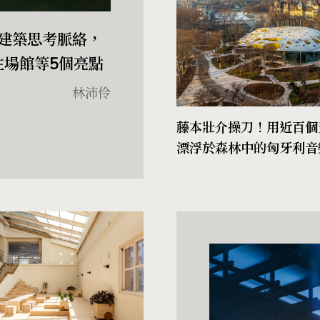
方建築思考脈絡，
l主場館等5個亮點
林沛伶
藤本壯介操刀！用近百個
漂浮於森林中的匈牙利音