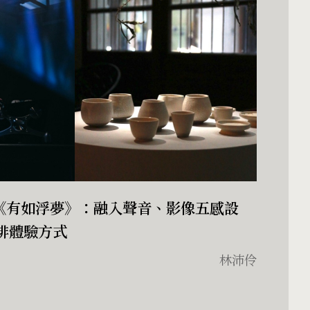
演《有如浮夢》：融入聲音、影像五感設
啡體驗方式
林沛伶