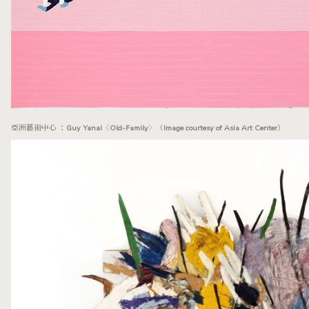
亞洲藝術中心 ：Guy Yanai〈Old-Family〉（Image courtesy of Asia Art Center）