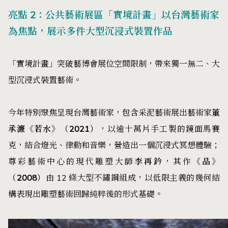
亮點 2：公共藝術展區「實境計畫」以台灣藝術家
為焦點，展示多件大型沉浸式裝置作品
「實境計畫」突破藝博會展位空間限制，帶來獨一無二、大
型沉浸式裝置藝術。
今年特別聚焦呈現台灣藝術家，包含采泥藝術展出藝術家
董
承濂《若水》（2021）
，以逾十萬片手工製的鏡面馬賽
克，結合燈光、律動和音樂，營造出一個沉浸式冥想體驗；
尊彩藝術中心的現代雕塑大師
李再鈐
，其作
《品》
（2008）
由 12 條大型不鏽鋼組成，以低限主義的幾何結
構表現出雕塑藝術回歸純粹後的形式基礎。