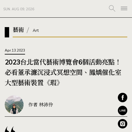
SUN. AUG 09, 2026
藝術
Art
Apr.13.2023
2023台北當代藝術博覽會6個活動亮點！
必看董承濂沉浸式冥想空間、鳳嬌催化室
大型藝術裝置《瑕》
作者 林沛伶