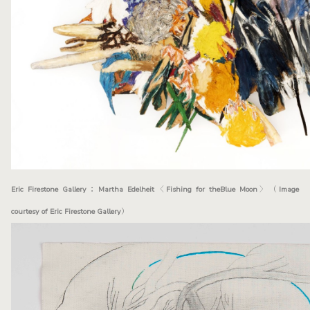
Eric Firestone Gallery：Martha Edelheit〈Fishing for theBlue Moon〉（Image
courtesy of Eric Firestone Gallery）