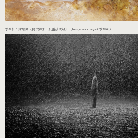
季豐軒：謝景蘭〈向埃德加 · 瓦雷茲致敬〉（Image courtesy of 季豐軒）