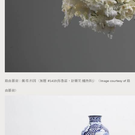
路由藝術：佩塔.科因〈無題 #1419(布魯諾・舒爾茨:鱷魚街)〉
（Image courtesy of
路
由藝術）