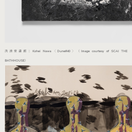
洗澡堂畫廊：Kohei Nawa〈Dune#40〉（Image courtesy of SCAI THE
BATHHOUSE）