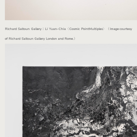
Richard Saltoun Gallery：Li Yuan-Chia〈Cosmic PointMultiples〉（Image courtesy
of Richard Saltoun Gallery London and Rome.）