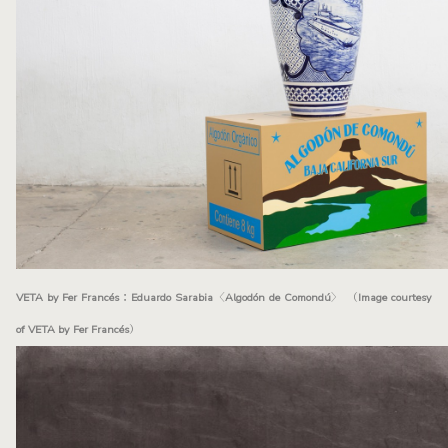
VETA by Fer Francés：Eduardo Sarabia〈Algodón de Comondú〉 （Image courtesy
of VETA by Fer Francés）