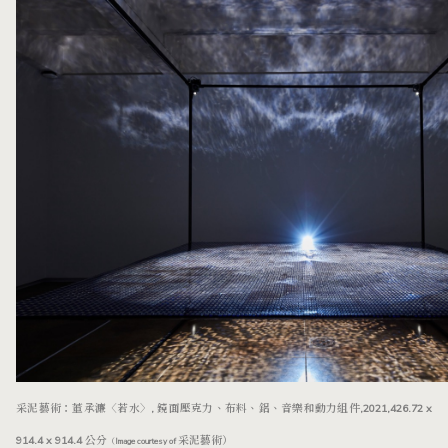
采泥藝術：董承濂〈若水〉, 鏡面壓克力、布料、鋁、音樂和動力組件,2021,426.72 x
914.4 x 914.4 公分
采泥藝術）
（Image courtesy of