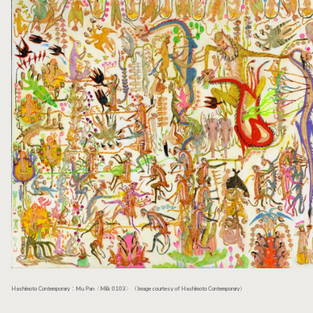
Hashimoto Contemporary：Mu Pan〈Milk 0103〉（Image courtesy of Hashimoto Contemporary）