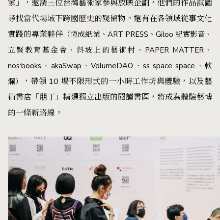
家」，邀請三位台灣藝術家參與放映企劃，他們的作品試圖
尋找當代場域下跨國歷史的殘留物。還有在各領域從事文化
實踐的專業夥伴
（恆成紙業、ART PRESS、Giloo 紀實影音、
立賢教育基金會、斜坡上的藝術村、PAPER MATTER、
nos:books、akaSwap、VolumeDAO、ss space space、軟
，帶領 10 場不限形式的一小時工作坊與體驗，以及藝
爛）
術書店「朋丁」精選獨立出版的閱讀書區，將成為體驗藝博
的一條新路線。