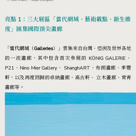
亮點 1：三大展區「當代網域、藝術載點、新生維
度」匯集國際頂尖畫廊
「當代網域（Galleries）」
雲集來自台灣、亞洲及世界各地
的一流畫廊，其中包含首次參展的 KÖNIG GALERIE、
P21、Nino Mier Gallery、 ShanghART、布朗畫廊、季豐
軒，以及再度回歸的卓納畫廊、高古軒、 立木畫廊、常青
畫廊等。