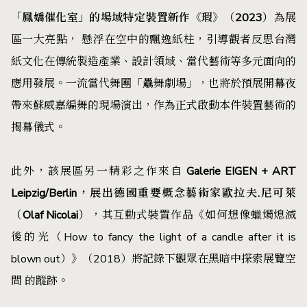
「鳳嬌催化室」的場域特定裝置新作《瑕》（2023）
為展
區一大亮點， 懸浮在空中的飄逸紙柱，引導觀者反思台灣
紙文化在傳統製造產業、設計領域、當代藝術等多元面向的
應用發展。一流當代舞團「驫舞劇場」，也將於預展開幕夜
帶來蘇威嘉編舞的現場演出，作為正式啟動本件裝置藝術的
揭幕儀式。
此外，該展區另一精彩之作來自
Galerie EIGEN + ART
Leipzig/Berlin，展出德國重要概念藝術家歐拉夫.尼可萊
（Olaf Nicolai）
，其互動式裝置作品《如何想像蠟燭熄滅
後的光（How to fancy the light of a candle after it is
blown out）》（2018）將記錄下觀眾在黑暗中探索展覽空
間 的蹤跡。