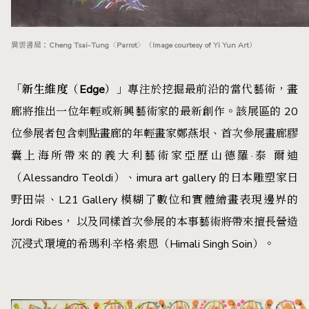
異雲書屋：Cheng Tsai-Tung〈Parrot〉（Image courtesy of Yi Yun Art）
「新生維度（Edge）」
專注於挖掘最前沿的當代藝術，畫
廊將推出一位年輕或新興藝術家的最新創作。該展區的 20
位參展者包含刺點畫廊的年輕畫家鄭燕垠、首次參展畫廊膠
囊上海所帶來的義大利藝術家亞歷山德羅·泰 爾迪
（Alessandro Teoldi）、imura art gallery 的日本雕塑家日
野田崇、L21 Gallery 模糊了數位和實體繪畫表現邊界的
Jordi Ribes， 以及同樣首次參展的本事藝術將帶來擅長營造
沉浸式環境的希瑪利·辛格·索恩（Himali Singh Soin）。