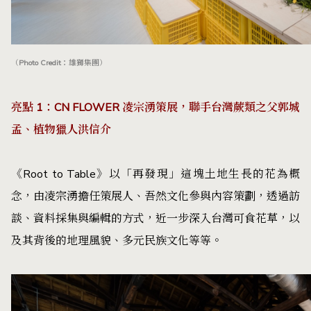
（Photo Credit：雄獅集團）
亮點 1：CN FLOWER 凌宗湧策展，聯手台灣蕨類之父郭城
孟、植物獵人洪信介
《Root to Table》以「再發現」這塊土地生長的花為概
念，由凌宗湧擔任策展人、吾然文化參與內容策劃，透過訪
談、資料採集與編輯的方式，近一步深入台灣可食花草，以
及其背後的地理風貌、多元民族文化等等。