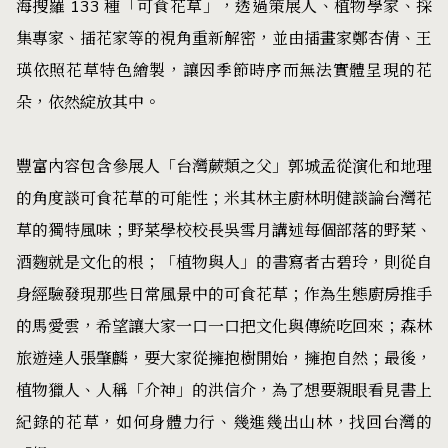
海搜羅 133 種「可食花草」，透過策展人、植物學家、採
集專家、插花家等的視角重新解密，並由插畫家鄭杏倩、王
瑛依照花草特色繪製，讓因季節時序而無法實體呈現的花
朵，依然綻放其中。
豐富內容包含參展人「台灣蕨類之父」郭城孟從演化和地理
的角度談可食花草的可能性；米其林主廚林明健談論台灣花
草的獨特風味；野菜學校校長吳雪月講述每個部落的野菜、
酒麴就是文化的根；「植物與人」的書寫者古碧玲，則從自
身經驗發現那些日常風景中的可食花草；作為生態廚房推手
的馬愛雲，希望讓大家一口一口把文化與傳統吃回來；森林
旅遊達人張肇麟，要大家從擁抱樹開始，擁抱自然；最後，
植物獵人、人稱「介神」的洪信介，為了想要親眼看見書上
紀錄的花草，如何身體力行、幾進幾出山林，找回台灣的