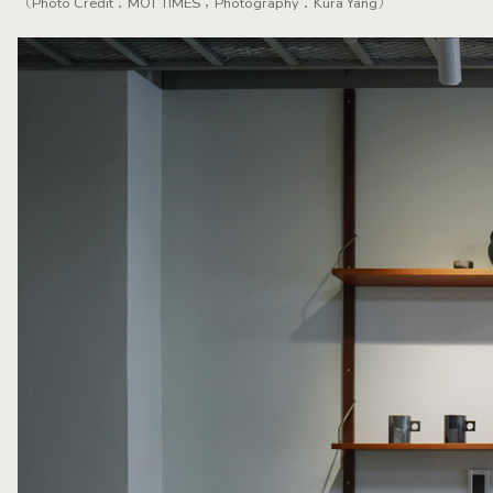
（Photo Credit：MOT TIMES；Photography：Kura Yang）