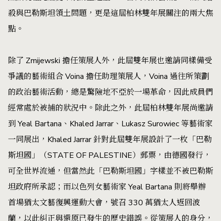
殺與巴勒斯坦領土問題，更是這屆柏林雙年展關注的兩大焦
點。
除了 Zmijewski 擔任策展人外，此屆雙年展也邀請同樣備受
爭議的藝術組合 Voina 擔任助理策展人，Voina 過往所策劃
的政治藝術活動，總是驚險地不亞於一場革命，因此成員們
經常處於被捕的狀況中。除此之外，此屆柏林雙年展尚邀請
到 Yeal Bartana、Khaled Jarrar、Lukasz Surowiec 等藝術家
一同展出，Khaled Jarrar 針對此屆雙年展設計了一枚「巴勒
斯坦國」（STATE OF PALESTINE）郵票，由德國發行，
可全世界流通，但當然此「巴勒斯坦國」字樣並不被巴勒斯
坦政府所承認；而以色列女藝術家 Yeal Bartana 則將舉辦
首場猶太文藝復興運動大會，號召 330 萬猶太人返回波
蘭，以此糾正與還原已發生的歷史錯誤。從策展人的身分，