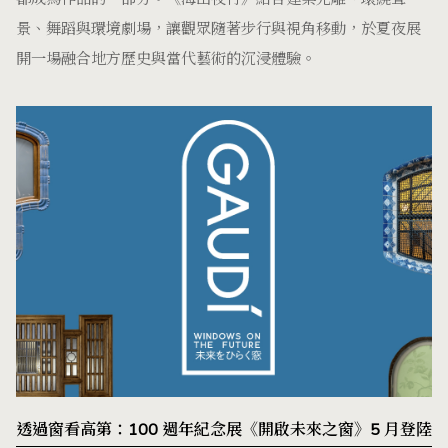
景、舞蹈與環境劇場，讓觀眾隨著步行與視角移動，於夏夜展
開一場融合地方歷史與當代藝術的沉浸體驗。
透過窗看高第：100 週年紀念展《開啟未來之窗》5 月登陸