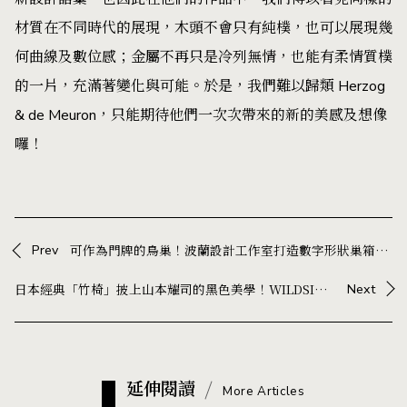
材質在不同時代的展現，木頭不會只有純樸，也可以展現幾
何曲線及數位感；金屬不再只是冷列無情，也能有柔情質樸
的一片，充滿著變化與可能。於是，我們難以歸類 Herzog
& de Meuron，只能期待他們一次次帶來的新的美感及想像
囉！
Prev
可作為門牌的鳥巢！波蘭設計工作室打造數字形狀巢箱「Numbird」，為小鳥增加城市棲息地
日本經典「竹椅」披上山本耀司的黑色美學！WILDSIDE 攜手三越製作所，重新演繹近 90 年家具名作
Next
延伸閱讀
More Articles