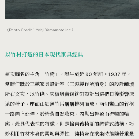
（Photo Credit：Yohji Yamamoto Inc.）
以竹材打造的日本現代家具經典
這次聯名的主角「竹椅」，誕生於近 90 年前。1937 年，
當時任職於三越家具設計室（三越製作所前身）的設計師城
所右文次，以竹條、夾板與黃銅鉚釘設計出這把日後影響深
遠的椅子。座面由細薄竹片層層排列而成，兩側彎曲的竹框
一路向上延伸，於椅背自然收束，勾勒出輕盈而流暢的輪
廓。最具代表性的特徵，則是捨棄後椅腳的懸臂式結構，巧
妙利用竹材本身的柔韌與彈性，讓椅身在乘坐時能隨著重量