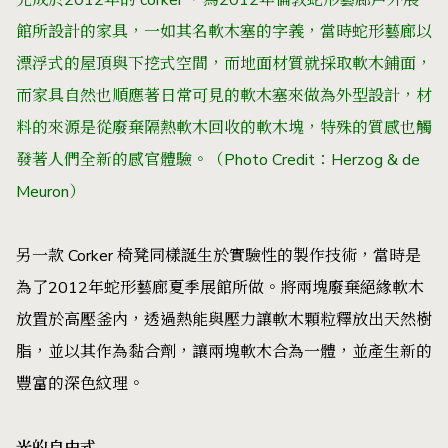
館所設計的家具，一如其名軟木塞的字義，當時蛇形藝廊以
漂浮式的屋頂與下挖式空間，而地面材質就採取軟木鋪面，
而家具自然也順應著日常可見的軟木塞來做為外型設計，材
料的來源是從廢棄隔熱軟木回收的軟木塊，特殊的質感也觸
發著人們全新的感官體驗。（Photo Credit：Herzog & de
Meuron）
另一款 Corker 椅凳同樣誕生於實驗性的製作技術，當時是
為了2012年蛇形藝廊夏季展館所做。將兩塊廢棄絕緣軟木
放置於高壓釜內，透過熱能與壓力讓軟木顆粒釋放出天然樹
脂，並以其作為黏合劑，讓兩塊軟木合為一體，並產生新的
豐富的深色紋理。
光的自由式