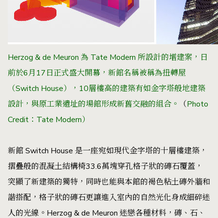
Herzog & de Meuron 為 Tate Modern 所設計的增建案，日
前於6月17日正式盛大開幕，新館名稱被稱為扭轉屋
（Switch House），10層樓高的建築有如金字塔般地建築
設計，與原工業遺址的場館形成新舊交融的組合。
（
Photo
Credit：Tate Modern）
新館 Switch House 是一座宛如現代金字塔的十層樓建築，
摺疊般的混凝土結構椅33.6萬塊穿孔格子狀的磚石覆蓋，
突顯了新建築的獨特，同時也能與本館的褐色粘土磚外牆和
諧搭配，格子狀的磚石更讓進入室內的自然光化身成細碎迷
人的光線。Herzog & de Meuron 迷戀各種材料，磚、石、