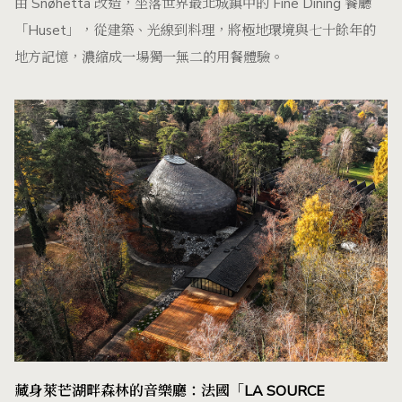
由 Snøhetta 改造，坐落世界最北城鎮中的 Fine Dining 餐廳
「Huset」，從建築、光線到料理，將極地環境與七十餘年的
地方記憶，濃縮成一場獨一無二的用餐體驗。
藏身萊芒湖畔森林的音樂廳：法國「LA SOURCE