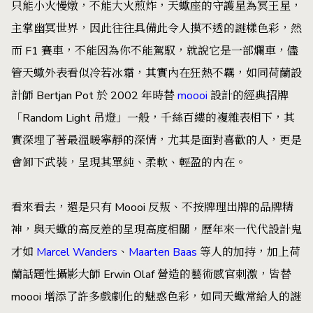
只能小火慢燉，不能大火煎炸，天蠍座的守護星為冥王星，
主掌幽冥世界，因此往往具備此令人摸不透的謎樣色彩，然
而 F1 賽車，不能因為你不能駕馭，就說它是一部爛車，儘
管天蠍外表看似冷若冰霜，其實內在狂熱不羈，如同荷蘭設
計師 Bertjan Pot 於 2002 年時替
moooi
設計的經典招牌
「Random Light 吊燈」一般，千絲百縷的複雜表相下，其
實深埋了著最溫暖寧靜的深情，尤其是面對喜歡的人，更是
會卸下武裝，呈現其單純、柔軟、輕盈的內在。
看來看去，還是只有 Moooi 反叛、不按牌理出牌的品牌精
神，與天蠍的高反差的呈現高度相關，歷年來一代代設計鬼
才如
Marcel Wanders
、
Maarten Baas
等人的加持，加上荷
蘭話題性攝影大師 Erwin Olaf 營造的藝術感官刺激，皆替
moooi 增添了許多戲劇化的魅惑色彩，如同天蠍常給人的謎