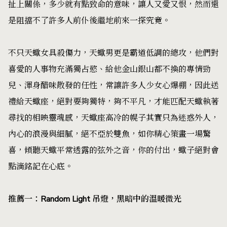
扯上關係，多少就有點致命的意味，讓人又愛又恨，然而還
是阻擋不了許多人前仆後繼地前來一探究竟。
不只天蠍女具殺傷力，天蠍男更是霸道低調的總攻，他們對
喜愛的人事物充滿獨占慾、給他金山銀山都不換的專情勁
兒、渾身醋味散發的任性，常讓許多人少女心爆棚，因此送
禮給天蠍座，絕對要夠獨特，夠不平凡，才能匹配天蠍執著
尋找的相映靈魂感，天蠍座高冷的幌子其實只為迷惑外人，
內心的浪漫與細膩，絕不亞於雙魚，如你精心策畫一場驚
喜，傾聽天蠍平常透露的弦外之音，你的付出，蠍子絕對會
點滴銘記在心底。
推薦一：Random Light 吊燈，黑暗中的溫暖微光