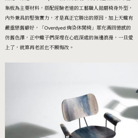
集板為主要材料，搭配經驗老道的工藝職人拋磨椅身外型，
內外兼具的堅強實力，才是真正它勝出的原因，加上天蠍有
嚴重戀舊癖好，「Overdyed 絢染休閒椅」那充滿回憶感的
仿舊色澤，正中蠍子們深埋在心底深處的無邊浪漫，一旦愛
上了，就算再老派也不願悔改。