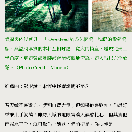
美麗與內涵兼具！
「 Overdyed 絢染休閒椅」穩健的鍛鋼椅
腳，與溫潤厚實的木料互相呼應，寬大的椅座，體現完美工
學角度，更讓背部及腰部皆能輕鬆地倚靠，讓人得以完全放
鬆。（Photo Credit：Moroso）
推薦四：影形鐘，永恆中逐漸證明不平凡
若天蠍不喜歡你，就別白費力氣；但如果他喜歡你，你最好
乖乖束手就擒！雖然天蠍的電眼常讓人誤會花心，但其實他
們弱水三千，就只取你一瓢飲，但前提是，你得像是