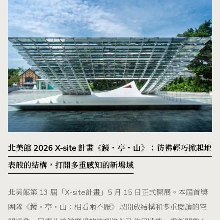
北美館 2026 X-site 計畫《鏡・亭・山》：彷彿輕巧掀起地
表般的結構，打開多重感知的新場域
北美館第 13 屆「X-site計畫」5 月 15 日正式開展。本屆首獎
團隊《鏡・亭・山：相看兩不厭》以開放結構和多重閱讀的空