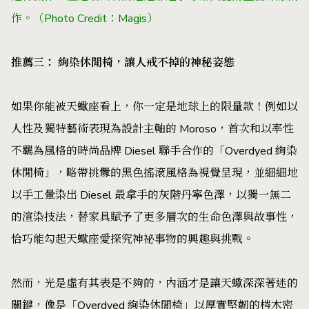
作。（Photo Credit：Magis）
推薦三： 絢染休閒椅，讓人戒不掉的神秘姿態
如果你能被天蠍座看上，你一定是地球上的限量款！例如以
人性及獨特藝術表現為設計主軸的 Moroso，首次和以率性
不羈為風格的時尚品牌 Diesel 聯手合作的「Overdyed 絢染
休閒椅」，略帶挑釁的黑色搖滾風格為視覺呈現，並細細地
以手工暈染出 Diesel 最拿手的灰階丹寧色澤，以獨一無二
的渲染技法，替家具賦予了更多層次的生命色澤與故事性，
恰巧能勾起天蠍座愛探究神祕事物的興趣與挑戰。
然而，光是虛有其表是不夠的，內涵才是讓天蠍深深著迷的
關鍵，像是「Overdyed 絢染休閒椅」以厚實堅韌的梣木密