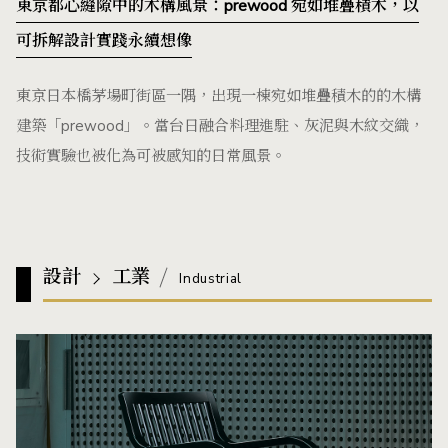
東京都心縫隙中的木構風景：prewood 宛如堆疊積木，以
可拆解設計實踐永續想像
東京日本橋茅場町街區一隅，出現一棟宛如堆疊積木的的木構
建築「prewood」。當台日融合料理進駐、灰泥與木紋交織，
技術實驗也被化為可被感知的日常風景。
設計
工業
Industrial