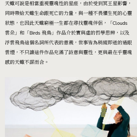
天蠍可說是相當重視靈魂性的星座，由於受到冥王星影響，
同時帶給天蠍生命跟死亡的力量，與一種不畏懼生死的心靈
狀態，也因此天蠍窮極一生都在尋找靈魂伴侶，「Clouds
雲朵」和「Birds 飛鳥」作品介於實與虛的哲學思辨，以及
浮雲飛鳥這個名詞所代表的意義，世事皆為稍縱即逝的過眼
雲煙，不只讓這件作品充滿了詩意與靈性，更與最在乎靈魂
感的天蠍不謀而合。