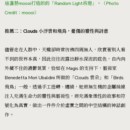
這盞替moooi打造的的「Random Light吊燈」。（Photo
Credit：moooi）
推薦二：Clouds 小浮雲和飛鳥，憂傷的靈性與詩意
儘管走在人群中，天蠍卻時常彷彿四周無人，欣賞著別人看
不到的世界本真，因此往往流露出靜水深流的底色，自內向
外藏不住的濃鬱氣質，恰如在 Magis 的支持下，藝術家
Benedetta Mori Ubaldini 所做的「Clouds 雲朵」和「Birds
飛鳥」一般，透過手工扭轉、纏繞，她將無生機的金屬絲線
注入充滿生命力的靈性與藝術性，將充滿象徵性的故事和符
號化為真實，做出一件件介於虛實之間的中空結構的神話創
作。