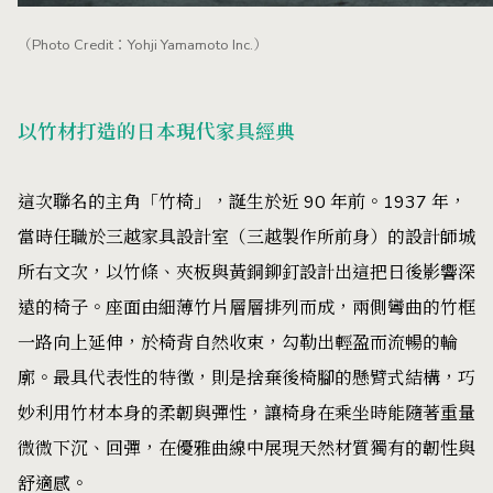
（Photo Credit：Yohji Yamamoto Inc.）
以竹材打造的日本現代家具經典
這次聯名的主角「竹椅」，誕生於近 90 年前。1937 年，
當時任職於三越家具設計室（三越製作所前身）的設計師城
所右文次，以竹條、夾板與黃銅鉚釘設計出這把日後影響深
遠的椅子。座面由細薄竹片層層排列而成，兩側彎曲的竹框
一路向上延伸，於椅背自然收束，勾勒出輕盈而流暢的輪
廓。最具代表性的特徵，則是捨棄後椅腳的懸臂式結構，巧
妙利用竹材本身的柔韌與彈性，讓椅身在乘坐時能隨著重量
微微下沉、回彈，在優雅曲線中展現天然材質獨有的韌性與
舒適感。