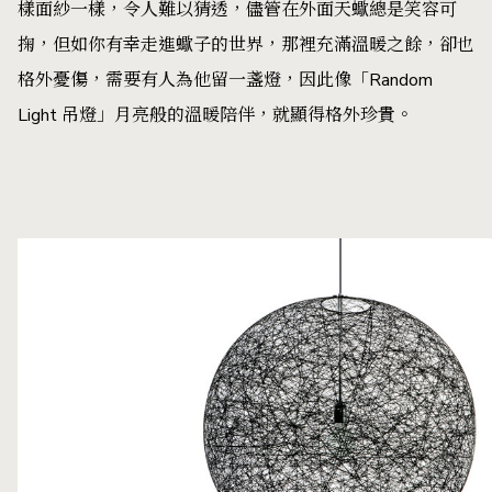
樣面紗一樣，令人難以猜透，儘管在外面天蠍總是笑容可
掬，但如你有幸走進蠍子的世界，那裡充滿溫暖之餘，卻也
格外憂傷，需要有人為他留一盞燈，因此像「Random
Light 吊燈」月亮般的溫暖陪伴，就顯得格外珍貴。