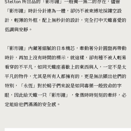
Stelton 所出品的「影形鐘」一般獨一無二的存在，儘管
「影形鐘」時針分針連為一體，卻仍不被束縛地採鏤空設
計，輕薄的外框，配上無秒針的設計，完全打中天蠍喜愛的
低調與安靜。
「影形鐘」內藏著細膩的日本機芯，牽動著分針圓盤再帶動
時針，再加上沒有時間的標示，就這樣，卻有種不被人輕易
看穿的不平凡，如同天蠍座喜歡上的東西與人，一定不是太
平凡的物件，尤其是所有人都擁有的，更是無法顯出他們的
特別，「永恆」對於蝎子們來說是如同毒藥一般致命的字
眼，因此給天蠍一只「影形鐘」，象徵時時刻刻的牽絆，必
定能給他們滿滿的安全感。