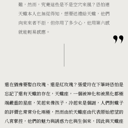
難，然而，究竟這些是不是空穴來風？恐怕連
天蠍本人也無從得知，想要送禮給天蠍，他們
向來來者不拒，但你用了多少心，他用第六感
就能輕易感應。
還在猶豫要娶白玫瑰、還是紅玫瑰？張愛玲在下筆時恐怕是
忘記了還有天蠍的存在，天蠍座，一個被神化和被黑化都極
端嚴重的星座，笑起來像孩子，冷起來是個謎，人們對蠍子
的評價也常常分化兩極，然而由於天蠍座由代表原始慾望的
八宮掌控，他們的魅力與誘惑力也與生俱來，因此與天蠍座