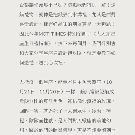
否都讓你頭疼不已呢？這點我們特別了解！送
錯禮物，就像是把錢丟到水溝裡，尤其是面對
喜愛設計、擁有好品味的朋友更是一大難題！
因此今年MOT TIMES 特別企劃了《大人系星
座生日禮指南》，接下來每個月，我們分別會
和大家分享星座送設計禮攻略，就是要教你如
何送禮，送到心坎裡。
大概沒一個星座，能像本月主角天蠍座（10
月21日~ 11月20日）一樣，雖然常被誣陷成
危險無比的反派角色，卻仍像沙漠裡的玫瑰，
回眸一笑，就迷死了一大票眾生。冷漠、神
秘、陰險而性感，是人們對天蠍座的暗地幻
想，關於他們的暗黑傳說，更是不想要聽到也