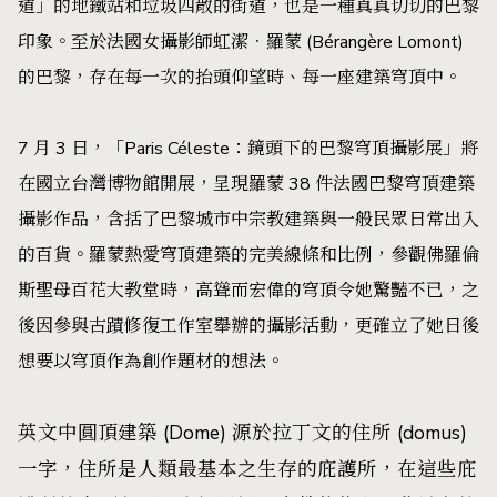
道」的地鐵站和垃圾四散的街道，也是一種真真切切的巴黎
印象。至於法國女攝影師虹潔．羅蒙 (Bérangère Lomont)
的巴黎，存在每一次的抬頭仰望時、每一座建築穹頂中。
7 月 3 日，「Paris Céleste：鏡頭下的巴黎穹頂攝影展」將
在國立台灣博物館開展，呈現羅蒙 38 件法國巴黎穹頂建築
攝影作品，含括了巴黎城市中宗教建築與一般民眾日常出入
的百貨。羅蒙熱愛穹頂建築的完美線條和比例，參觀佛羅倫
斯聖母百花大教堂時，高聳而宏偉的穹頂令她驚豔不已，之
後因參與古蹟修復工作室舉辦的攝影活動，更確立了她日後
想要以穹頂作為創作題材的想法。
英文中圓頂建築 (Dome) 源於拉丁文的住所 (domus)
一字，住所是人類最基本之生存的庇護所，在這些庇