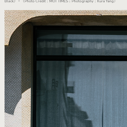
Black》。（Photo Credit：MOT TIMES；Photography：Kura Yang）