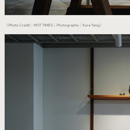
（Photo Credit：MOT TIMES；Photography：Kura Yang）