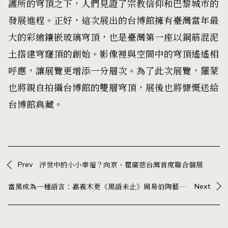
護所的穹頂之下，人們見證了宗教信仰和巴黎城市的
發展進程。正好，這次展出的台博館擁有臺灣當年最
大的彩繪鑲嵌玻璃穹頂，也是臺灣第一座以鋼筋混泥
土撘建穹窿頂的創始。影像裡與空間中的穹頂遙遙相
呼應，讓展覽更增添一分層次。為了此次展覽，羅蒙
也將親自拍攝台博館的雙層穹頂，展後也將慷慨送給
台博館典藏。
Prev
浮世中的小小幸福？向京、瞿廣慈台灣首度聯合個展
當黑成為一種語言：嘉義木更《黑語未止》周易伯陶藝展，在器物中展開與生活的對話
Next