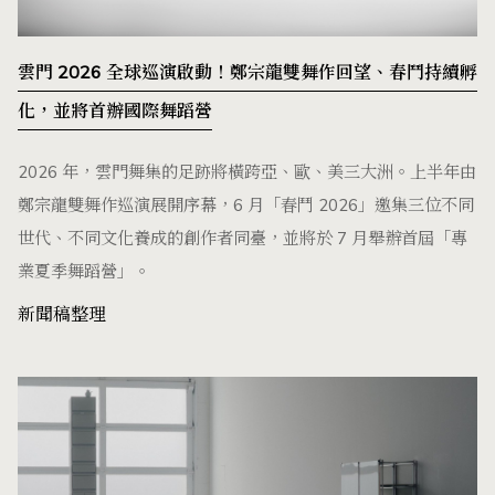
雲門 2026 全球巡演啟動！鄭宗龍雙舞作回望、春鬥持續孵
化，並將首辦國際舞蹈營
2026 年，雲門舞集的足跡將橫跨亞、歐、美三大洲。上半年由
鄭宗龍雙舞作巡演展開序幕，6 月「春鬥 2026」邀集三位不同
世代、不同文化養成的創作者同臺，並將於 7 月舉辦首屆「專
業夏季舞蹈營」。
新聞稿整理