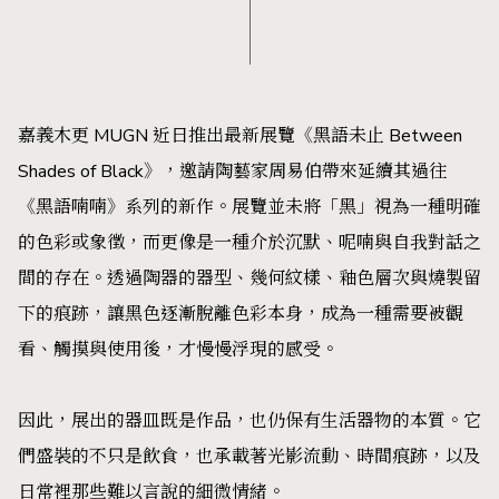
嘉義木更 MUGN 近日推出最新展覽《黑語未止 Between
Shades of Black》，邀請陶藝家周易伯帶來延續其過往
《黑語喃喃》系列的新作。展覽並未將「黑」視為一種明確
的色彩或象徵，而更像是一種介於沉默、呢喃與自我對話之
間的存在。透過陶器的器型、幾何紋樣、釉色層次與燒製留
下的痕跡，讓黑色逐漸脫離色彩本身，成為一種需要被觀
看、觸摸與使用後，才慢慢浮現的感受。
因此，展出的器皿既是作品，也仍保有生活器物的本質。它
們盛裝的不只是飲食，也承載著光影流動、時間痕跡，以及
日常裡那些難以言說的細微情緒。