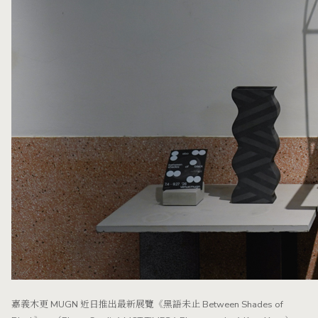
嘉義木更 MUGN 近日推出最新展覽《黑語未止 Between Shades of