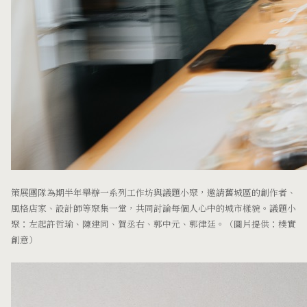
策展團隊為期半年舉辦一系列工作坊與議題小聚，邀請舊城區的創作者、
風格店家、設計師等聚集一堂，共同討論每個人心中的城市樣貌。議題小
聚：左起許哲瑜、陳建同、賀丞右、郭中元、郭律廷。（圖片提供：樸實
創意）