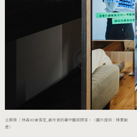
主展場 ｜林森40會客室_創作者的臺中觀察問答。（圖片提供：樸實創
意）