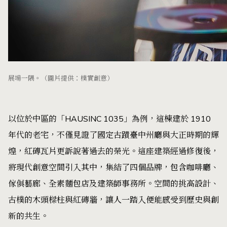
展場一隅。（圖片提供：樸實創意）
以位於中區的「HAUSINC 1035」為例，這棟建於 1910
年代的老宅，不僅見證了國定古蹟臺中州廳與大正時期的輝
煌，紅磚瓦片更訴說著過去的榮光。這座建築經過修復後，
將現代創意空間引入其中，集結了四個品牌，包含咖啡廳、
傢俱藝廊、全素麵包店及建築師事務所。空間的挑高設計、
古樸的木頭樑柱與紅磚牆，讓人一踏入便能感受到歷史與創
新的共生。