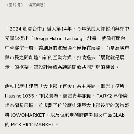
（圖片提供：樸實創意）
「2024 創意台中」邁入第14年，今年策展人許哲瑜與郭中
元團隊提出「Design Hub in Taichung」計畫，就像打開台
中會客室一般，讓創意的實驗場不僅僅在展場，而是為城市
與市民之間創造出新的互動方式，打破過去「展覽就是展
示」的框架，讓設計展成為議題開放共同理解的機會。
活動以歷史建築「大屯郡守官舍」為主展區，繼光工務所、
Hausinc 1035、市民廣場、誠星青年旅館、PARK2 草悟廣
場為衛星展區，並規劃了位於歷史建築大屯郡役所的舊物盛
典 JOWOMARKET，以及位於臺灣府儒考棚 x 中島GLAb
的 PICK PICK MARKET。