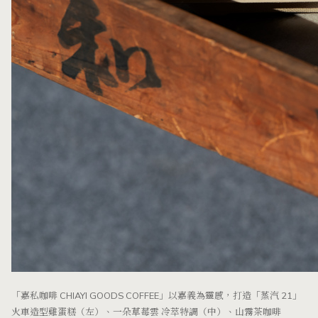
「嘉私咖啡 CHIAYI GOODS COFFEE」以嘉義為靈感，打造「蒸汽 21」
火車造型雞蛋糕（左）、一朵草莓雲 冷萃特調（中）、山霧茶咖啡