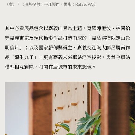
（右）。（照片提供：平凡製作，攝影：Rafael Wu）
其中必看展品包含以嘉義山景為主題，蒐羅
陳澄波
、
林國治
等嘉義畫家及現代攝影作品打造而成的「嘉私選物限定山景
明信片」；以及國家薪傳獎得主、嘉義交趾陶大師
呂勝南
作
品「龍生九子」；更有嘉義未來車站浮空投影，與當今車站
模型相互輝映，打開宜居城市的未來想像。