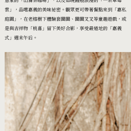
意象的「山霧茶咖啡」，以及如晚霞般浪漫的「一朵草莓
雲」，品嚐嘉義的美味祕密。觀眾更可帶著餐點來到「嘉私
庭園」，在老榕樹下體驗套圈圈、圈圈叉叉等童趣遊戲，或
是與吉祥物「桃喜」留下美好合影，享受最道地的「嘉義
式」週末午后。