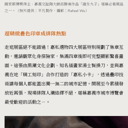
國家薪傳獎得主、嘉義交趾陶大師呂勝南作品「龍生九子」堪稱必看展品
之一。（照片提供：平凡製作，攝影：Rafael Wu）
超精緻疊色印章成排隊熱點
走逛展區絕不能錯過！嘉私選物四大展區特別規劃了集章互
動，邀請觀眾化身探險家，集滿四章後即可完整顯影驚喜畫
面。這張由黑潮文化企劃、知名插畫家湯士賢操刀，並與嘉
義在地「精工刻印」合作打造的「嘉私小卡」，透過疊印技
術讓每個人都能蓋出獨一無二的城市記憶。開展至今累積發
放近萬張，現場排隊人潮絡繹不絕，堪稱嘉義市城市博覽會
最受歡迎的活動之ㄧ。