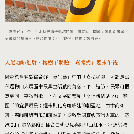
「嘉義式 +1 仔」在定時表演後邀請民眾共同互動，開啟大眾對宜居城市
更豐富的想像。（照片提供：平凡製作，攝影：鄭沛蓁）
人氣咖啡進駐，榕樹下體驗「嘉義式」週末午後
隱身於舊監獄宿舍群「更生島」中的「嘉私咖啡」可說是嘉
私選物四大展區中最具生活感的角落。平日造訪，民眾可愜
意翻閱「嘉私報紙」，在文字間預見「文化新絲路 2.0」藍
圖下的宜居風景；週末則化身咖啡迷的朝聖地，由木商珈
琲、森咖啡與西瓜珈琲進駐，從致敬國寶級蒸汽火車的「蒸
汽 21」造型鬆餅到揉合白桃香氣與阿里山紅玉、呼應桃城