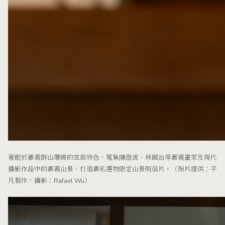
著眼於嘉義群山環繞的宜居特色，蒐集陳澄波、林國治等嘉義畫家及現代
攝影作品中的嘉義山景，打造嘉私選物限定山景明信片。（照片提供：平
凡製作，攝影：Rafael Wu）