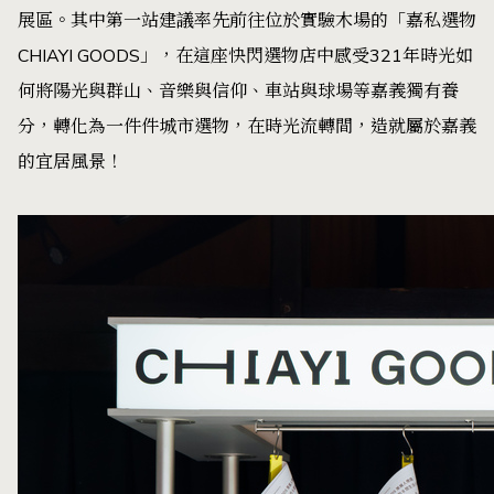
展區。其中第一站建議率先前往位於實驗木場的「嘉私選物
CHIAYI GOODS」，在這座快閃選物店中感受321年時光如
何將陽光與群山、音樂與信仰、車站與球場等嘉義獨有養
分，轉化為一件件城市選物，在時光流轉間，造就屬於嘉義
的宜居風景！