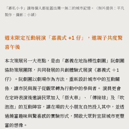
「嘉私小卡」讓每個人都能蓋出獨一無二的城市記憶。（照片提供：平凡
製作，攝影：小穎）
週末限定互動展演「嘉義式 +1 仔」，邀親子共度驚
喜午後
本次策展另一大亮點，是由「嘉義在地指標性劇團」阮劇團
協助策展團隊，共同發展的共創體驗式展演《嘉義式 ＋1
仔》。阮劇團以劇場作為方法，重新設計城市中的互動關
係，讓市民與親子從觀眾轉為行動中的參與者。 演員更會
在定時表演後邀請民眾加入「搭火車」、「傳接球」及「吹
泡泡」的互動陣容，讓在場的大小朋友自然投入其中，並透
過饒富趣味與驚喜感的實驗形式，開啟大眾對宜居城市更豐
富的想像。