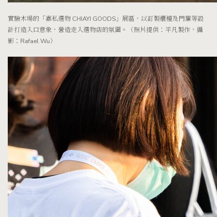
實驗木場的「嘉私選物 CHIAYI GOODS」展區，以訂製櫃檯及門簾等設
計打造入口意象，營造走入選物店的氛圍。（照片提供：平凡製作，攝
影：Rafael Wu）