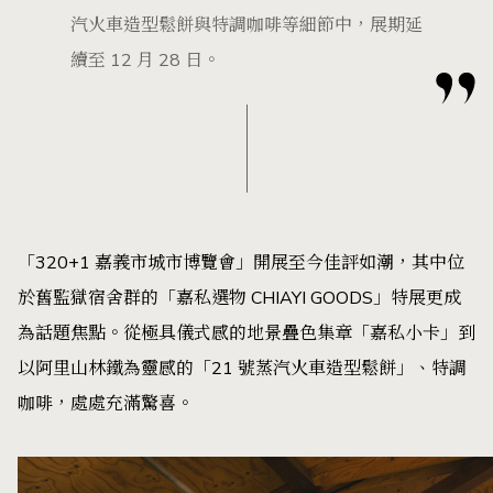
汽火車造型鬆餅與特調咖啡等細節中，展期延
續至 12 月 28 日。
「320+1 嘉義市城市博覽會」開展至今佳評如潮，其中位
於舊監獄宿舍群的「嘉私選物 CHIAYI GOODS」特展更成
為話題焦點。從極具儀式感的地景疊色集章「嘉私小卡」到
以阿里山林鐵為靈感的「21 號蒸汽火車造型鬆餅」、特調
咖啡，處處充滿驚喜。