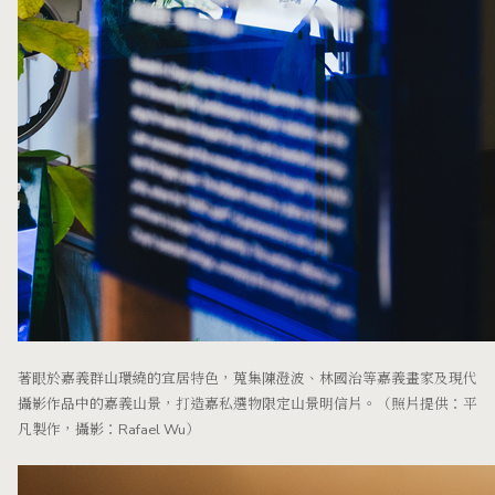
著眼於嘉義群山環繞的宜居特色，蒐集陳澄波、林國治等嘉義畫家及現代
攝影作品中的嘉義山景，打造嘉私選物限定山景明信片。（照片提供：平
凡製作，攝影：Rafael Wu）