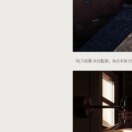
「虹夕諾雅 奈良監獄」為日本首次將