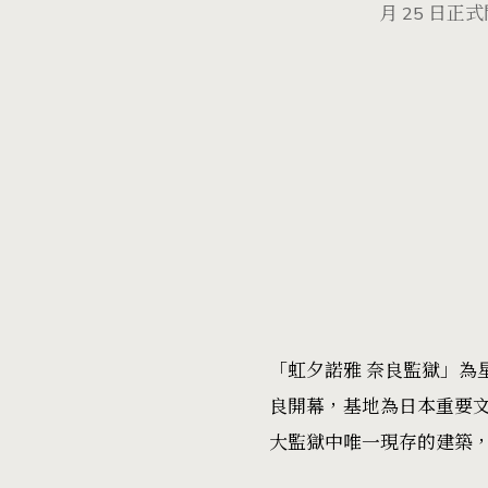
月 25 日
「虹夕諾雅 奈良監獄」為
良開幕，基地為日本重要文化
大監獄中唯一現存的建築