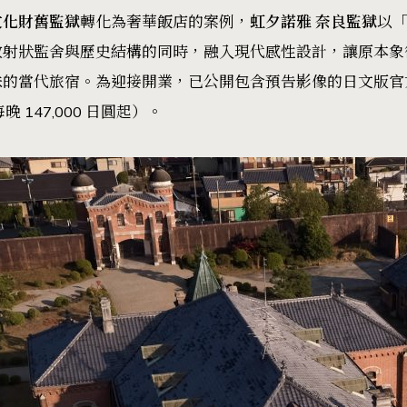
文化財舊監獄
轉化為奢華飯店的案例，
虹夕諾雅 奈良監獄
以
放射狀監舍與歷史結構的同時，融入現代感性設計，讓原本象
味的當代旅宿。為迎接開業，已公開包含預告影像的
日文版官
 147,000 日圓起）。