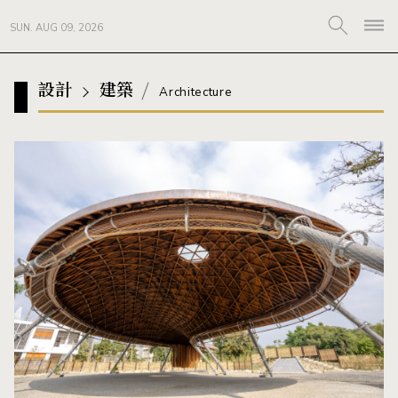
SUN. AUG 09, 2026
設計
建築
Architecture