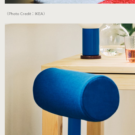
（Photo Credit：IKEA）