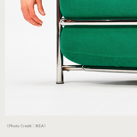
（Photo Credit：IKEA）