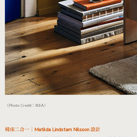
（Photo Credit：IKEA）
椅床二合一｜Matilda Lindstam Nilsson 設計