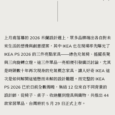
上月甫落幕的 2026 米蘭設計週上，眾多品牌端出各自對未
來生活的想像與創意提案，其中 IKEA 也在現場率先曝光了
IKEA PS 2026 的三件亮點家具——綠色充氣椅、搖擺長凳
與三向旋轉立燈。這三件單品一亮相便引發廣泛討論，尤其
是時隔數十年再次現身的充氣概念家具，讓人好奇 IKEA 這
次是如何解開這道懸而未解的設計難題。而完整的 IKEA
PS 2026 已於日前全數揭曉，集結 12 位來自不同背景的
設計師，從椅子、桌子、收納櫃到燈具與織物，共推出 44
款家居單品，台灣將於 5 月 29 日正式上市。