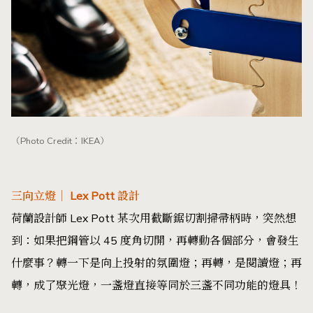
（Photo Credit：IKEA）
三向立燈｜ Lex Pott 設計
荷蘭設計師 Lex Pott 某次用截斷鋸切割掃帚柄時，突然想
到：如果把鋼管以 45 度角切開，再轉動各個部分，會發生
什麼事？轉一下是向上投射的氛圍燈；再轉，是閱讀燈；再
轉，成了聚光燈，一盞燈直接等同於三盞不同功能的燈具！