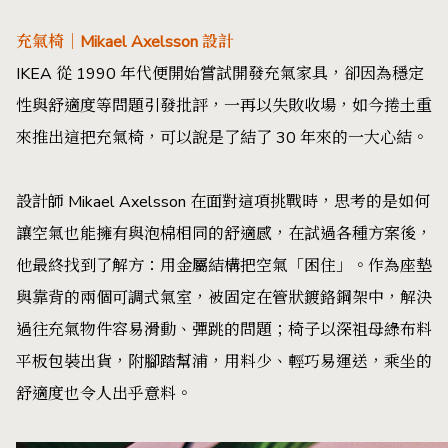
充氣椅｜Mikael Axelsson 設計
IKEA 從 1990 年代便開始嘗試開發充氣家具，卻因為穩定
性與舒適度等問題引發批評，一再以失敗收場，如今捲土重
來推出這把充氣椅，可以說是了結了 30 年來的一大心結。
設計師 Mikael Axelsson 在面對這項挑戰時，思考的是如何
讓空氣也能擁有與泡棉相同的舒適感，在試過各種方案後，
他最終找到了解方：用金屬結構把空氣「困住」。作為座墊
與靠背的兩個可調式氣室，被固定在管狀鍍鉻鋼架中，解決
過往充氣物件容易滑動、彈跳的問題；椅子以深祖母綠布料
平板包裝出貨，附腳踏幫浦，用料少、輕巧易運送，乘坐的
舒適度也令人出乎意料。