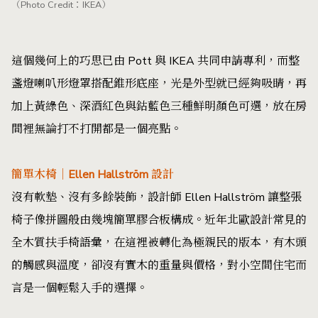
（Photo Credit：IKEA）
這個幾何上的巧思已由 Pott 與 IKEA 共同申請專利，而整
盞燈喇叭形燈罩搭配錐形底座，光是外型就已經夠吸睛，再
加上黃綠色、深酒紅色與鈷藍色三種鮮明顏色可選，放在房
間裡無論打不打開都是一個亮點。
簡單木椅｜Ellen Hallström 設計
沒有軟墊、沒有多餘裝飾，設計師 Ellen Hallström 讓整張
椅子像拼圖般由幾塊簡單膠合板構成。近年北歐設計常見的
全木質扶手椅語彙，在這裡被轉化為極親民的版本，有木頭
的觸感與溫度，卻沒有實木的重量與價格，對小空間住宅而
言是一個輕鬆入手的選擇。