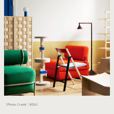
（Photo Credit：IKEA）