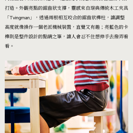
打造。外觀亮點的鋸齒狀支撐，靈感來自瑞典傳統木工夾具
「Tvingman」，透過兩根相互咬合的鋸齒狀榫柱，讓調整
高度就像操作一個老派機械裝置，直覺又有趣；亮藍色的卡
榫則是整件設計的點睛之筆，讓人會忍不住想伸手去撥弄看
看。