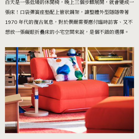
白天是一張低矮的休閒椅，晚上三個步驟展開，就會變成一
張床！口袋彈簧座墊配上管狀鋼架，讓整體外型隱隱帶著
1970 年代的復古氣息，對於偶爾需要應付臨時訪客、又不
想放一張礙眼折疊床的小宅空間來說，是個不錯的選擇。