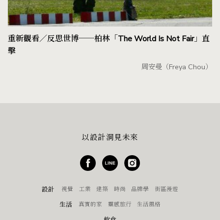
重新觀看／反思世博──柏林「The World Is Not Fair」直
擊
周安曼（Freya Chou）
以設計洞見未來
設計
視覺
工業
建築
時尚
品牌學
街區漫遊
生活
真實的家
靈感旅行
生活風格
飲食