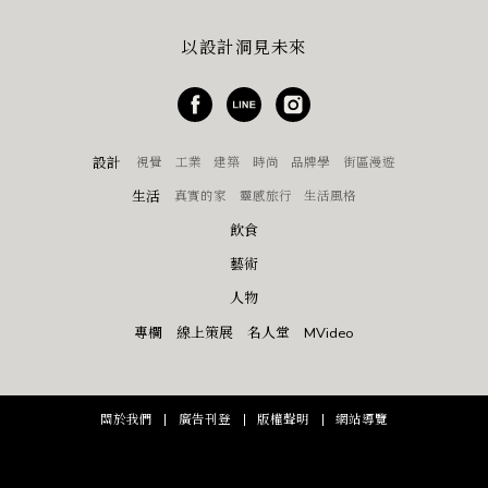
以設計洞見未來
設計
視覺
工業
建築
時尚
品牌學
街區漫遊
生活
真實的家
靈感旅行
生活風格
飲食
藝術
人物
專欄
線上策展
名人堂
MVideo
關於我們
廣告刊登
版權聲明
網站導覽