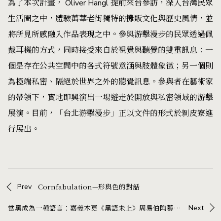
為了本次計畫， Oliver Hangl 提前來台參訪，深入台灣民眾
生活圈之中，體驗萬華老街獨特的攤販文化與歷史風情，並
將所見所感融入作品表現之中。參與游擊漫步的民眾透過佩
戴耳機的方式，同時接受來自於視覺與聽覺的雙重訊息：一
個是存在公共空間中的各式符號意涵與肢體象徵；另一個則
為極端私密、隔絕於世界之外的聽覺訊息。參與者在藝術家
的帶領下，實地即興演出一場遊走於開放與私密領域的游擊
展演。目前，「台北游擊漫步」正以文件的形式於剝皮寮進
行展出。
Prev
Cornfabulation—形與色的對話
當黑成為一種語言：嘉義木更《黑語未止》周易伯陶藝展，在器物中展開與生活的對話
Next