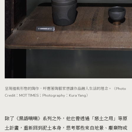
呈現植栽形態的陶作，呼應著陶藝家想讓作品融入生活的理念。（Photo
Credit：MOT TIMES；Photography：Kura Yang）
除了《黑語喃喃》系列之外，他也曾透過「惡土之用」等原
土計畫，重新回到泥土本身，思考那些來自地景、廢棄物或