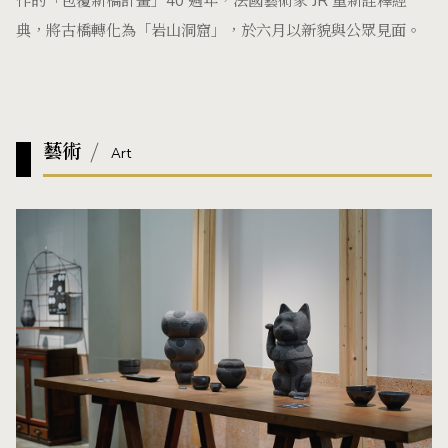
作的「包覆新橋計畫」40 週年，法國藝術家 JR 重新詮釋經
典，將古橋轉化為「岩山洞窟」，於六月以新貌與公眾見面。
藝術
Art