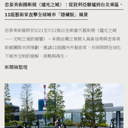
忠泰美術館新展《燼光之城》：從敘利亞廢墟到台北東區，
11組藝術家直擊全球城市「隱藏版」風景
忠泰美術館將於3/21至7/12推出全新當代藝術展《燼光之城
──文明之後的迴響》。本展由獨立策展人高森信男與忠泰美
術館團隊共同策劃，邀請11組國內外藝術家，共同探問全球化
下城市文明的崩解、挑戰與再生。
新聞稿整理