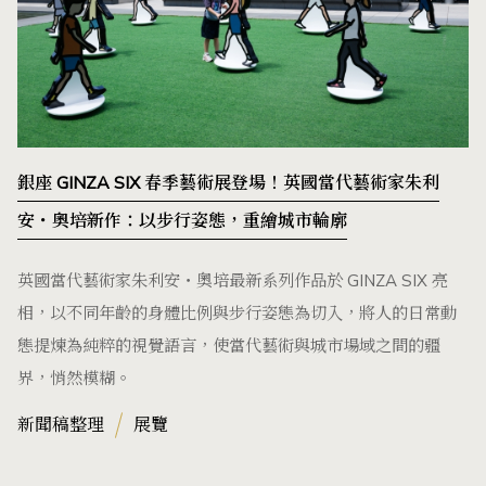
銀座 GINZA SIX 春季藝術展登場！英國當代藝術家朱利
安・奧培新作：以步行姿態，重繪城市輪廓
英國當代藝術家朱利安・奧培最新系列作品於 GINZA SIX 亮
相，以不同年齡的身體比例與步行姿態為切入，將人的日常動
態提煉為純粹的視覺語言，使當代藝術與城市場域之間的疆
界，悄然模糊。
新聞稿整理
展覽