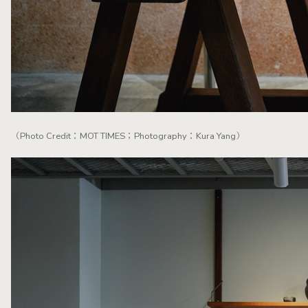
（Photo Credit：MOT TIMES；Photography：Kura Yang）