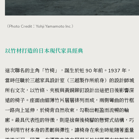
（Photo Credit：Yohji Yamamoto Inc.）
以竹材打造的日本現代家具經典
這次聯名的主角「竹椅」，誕生於近 90 年前。1937 年，
當時任職於三越家具設計室（三越製作所前身）的設計師城
所右文次，以竹條、夾板與黃銅鉚釘設計出這把日後影響深
遠的椅子。座面由細薄竹片層層排列而成，兩側彎曲的竹框
一路向上延伸，於椅背自然收束，勾勒出輕盈而流暢的輪
廓。最具代表性的特徵，則是捨棄後椅腳的懸臂式結構，巧
妙利用竹材本身的柔韌與彈性，讓椅身在乘坐時能隨著重量