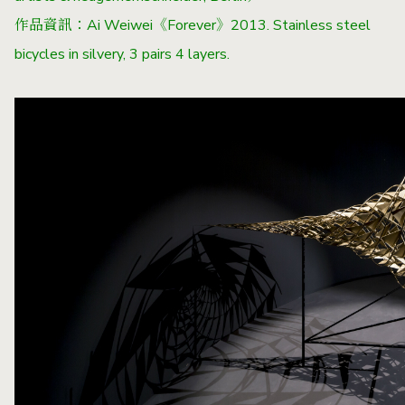
作品資訊：Ai Weiwei《Forever》2013. Stainless steel
bicycles in silvery, 3 pairs 4 layers.