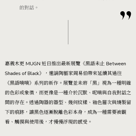
的對話。
嘉義木更 MUGN 近日推出最新展覽《黑語未止 Between
Shades of Black》，邀請陶藝家周易伯帶來延續其過往
《黑語喃喃》系列的新作。展覽並未將「黑」視為一種明確
的色彩或象徵，而更像是一種介於沉默、呢喃與自我對話之
間的存在。透過陶器的器型、幾何紋樣、釉色層次與燒製留
下的痕跡，讓黑色逐漸脫離色彩本身，成為一種需要被觀
看、觸摸與使用後，才慢慢浮現的感受。