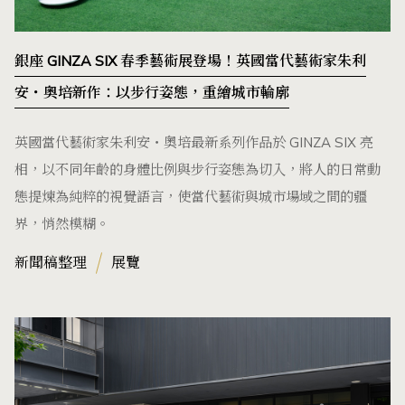
銀座 GINZA SIX 春季藝術展登場！英國當代藝術家朱利
安・奧培新作：以步行姿態，重繪城市輪廓
英國當代藝術家朱利安・奧培最新系列作品於 GINZA SIX 亮
相，以不同年齡的身體比例與步行姿態為切入，將人的日常動
態提煉為純粹的視覺語言，使當代藝術與城市場域之間的疆
界，悄然模糊。
新聞稿整理
展覽