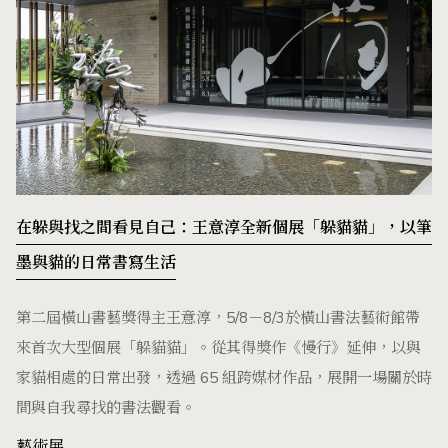
在躲與找之間看見自己：王意淳全新個展「躲貓貓」，以筆
墨與貓的日常書寫生活
第二屆橫山書藝獎得主王意淳，5/8－8/3於橫山書法藝術館帶
來首次大型個展「躲貓貓」。從其得獎作《慢行》延伸，以與
家貓相處的日常出發，透過 65 組跨媒材作品，展開一場關於時
間與自我尋找的書法觀看。
藝術展