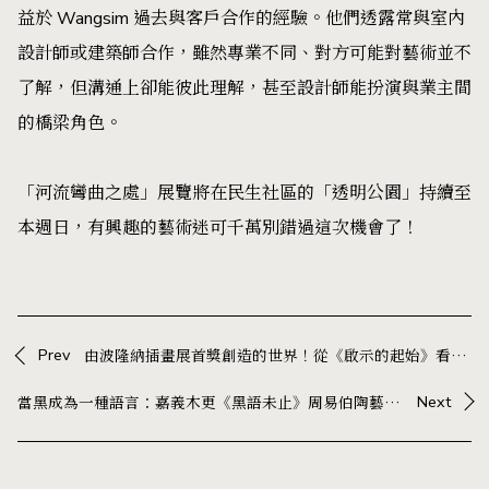
益於 Wangsim 過去與客戶合作的經驗。他們透露常與室內
設計師或建築師合作，雖然專業不同、對方可能對藝術並不
了解，但溝通上卻能彼此理解，甚至設計師能扮演與業主間
的橋梁角色。
「河流彎曲之處」展覽將在民生社區的「透明公園」持續至
本週日，有興趣的藝術迷可千萬別錯過這次機會了！
Prev
由波隆納插畫展首獎創造的世界！從《啟示的起始》看見另一種時代感：鄒駿昇個展
當黑成為一種語言：嘉義木更《黑語未止》周易伯陶藝展，在器物中展開與生活的對話
Next