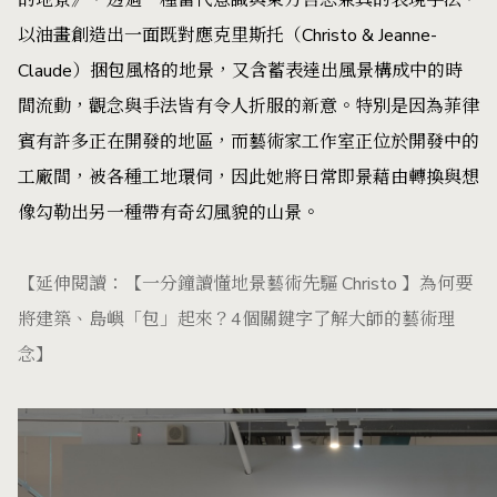
以油畫創造出一面既對應克里斯托（Christo & Jeanne-
Claude）捆包風格的地景，又含蓄表達出風景構成中的時
間流動，觀念與手法皆有令人折服的新意。特別是因為菲律
賓有許多正在開發的地區，而藝術家工作室正位於開發中的
工廠間，被各種工地環伺，因此她將日常即景藉由轉換與想
像勾勒出另一種帶有奇幻風貌的山景。
【延伸閱讀：
【一分鐘讀懂地景藝術先驅 Christo 】為何要
將建築、島嶼「包」起來？4個關鍵字了解大師的藝術理
念
】