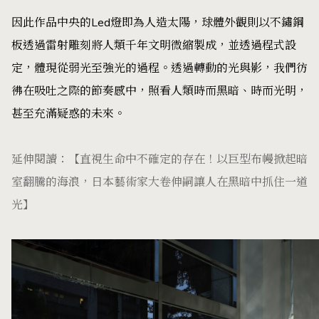
因此作品中央的Led燈即為人造太陽，球體外觀則以不鏽鋼
板透過雷射雕刻將人類千年文明微縮製成，並透過程式設
定，體現從弱光至強光的過程。透過轉動的光與影，我們彷
彿在吸吐之際的節奏感中，照看人類時而黑暗、時而光明，
甚至充滿疑惑的未來。
延伸閱讀：
【直視生命中不確定的存在！以巨型布幔掀起暗
室翻騰的海浪，日本藝術家大卷伸嗣讓人在黑暗中抓住一道
光】