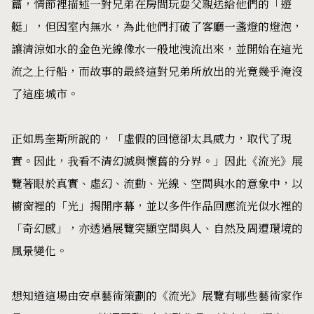
篇，情節裡描述一對兄弟在房間玩耍父親送給他們的「遊
艇」，但因室內無水，為此他們打破了客廳一盞燈的燈泡，
讓清涼如水的金色光線像水一般地洩流出來，並開始在這光
流之上行船，而故事的最終這對兄弟所放出的光竟幾乎淹沒
了這座城市。
正如馬奎斯所說的，「虛假的回憶卻太具威力，取代了現
實。因此，我看不清幻滅與懷舊的分界。」因此《流光》展
覽著眼於真實、虛幻、流動、光線、空間與水的意象中，以
櫥窗裡的「光」揭開序幕，並以多件作品回應流光似水裡的
「奇幻感」，亦透過展覽突顯空間與人、自然及周遭環境的
風景變化。
想知道這場由安卓藝術策劃的《流光》展覽有哪些藝術家作