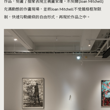
作品，刻畫了抽象表現主義畫家瓊・米契爾(Joan Mitchell)
充滿動態的作畫現場，並將Joan Mitchell不受風格框架限
制，快速勾勒線條的自由形式，再現於作品之中。