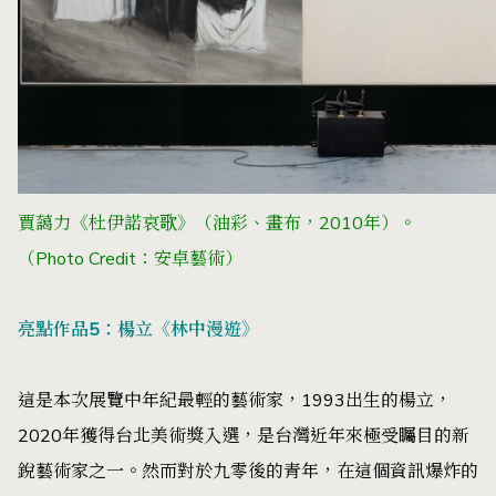
賈藹力《杜伊諾哀歌》（油彩、畫布，2010年）。
（Photo Credit：安卓藝術）
亮點作品5：楊立《林中漫遊》
這是本次展覽中年紀最輕的藝術家，1993出生的楊立，
2020年獲得台北美術獎入選，是台灣近年來極受矚目的新
銳藝術家之一。然而對於九零後的青年，在這個資訊爆炸的