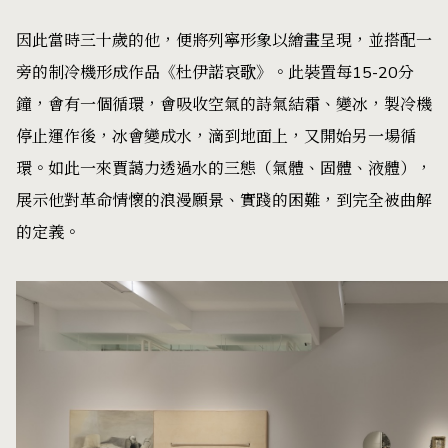
因此當時三十歲的他，便將列寧形象以繪畫呈現，並搭配一
旁的制冷機形成作品《杜伊諾哀歌》。此裝置每15-20分
鐘，會有一個循環，會吸收空氣的詩氣結霜、變冰，製冷機
停止運作後，冰會變成水，滴到地面上，又開始另一場循
環。如此一來賈藹力透過水的三態（氣體、固體、液體），
展示他對革命情懷的浪漫願景、實踐的困難，到完全被曲解
的定義。