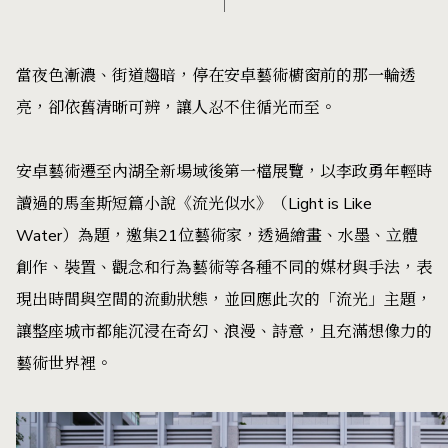
當夜色漸濃、街道趨暗，停在安卓藝術櫥窗前的那一輪透
亮，卻依舊清晰可辨，讓人忍不住循光而至。
安卓藝術遷至內湖全新場域後第一檔展覽，以李政勇年輕時
讀過的馬奎斯短篇小說《流光似水》（Light is Like
Water）為題，邀集21位藝術家，透過繪畫、水墨、立體
創作、裝置、觀念和行為藝術等各種不同的媒材與手法，表
現出時間與空間的流動狀態，並回應此次的「流光」主題，
讓整座城市都能沉浸在奇幻、浪漫、詩意，且充滿想像力的
藝術世界裡。