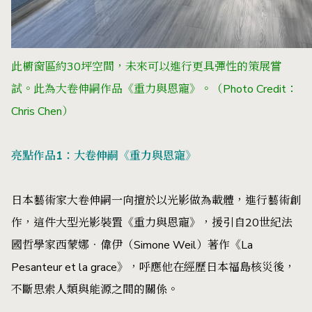
此櫥窗區約30坪空間，未來可以進行更具彈性的策展嘗
試。此為大卷伸嗣作品《重力與恩寵》。（Photo Credit：
Chris Chen）
亮點作品1：大卷伸嗣《重力與恩寵》
日本藝術家大卷伸嗣一向擅於以光影做為載體，進行藝術創
作，這件大型光影裝置《重力與恩寵》，援引自20世紀法
國哲學家西蒙娜．偉伊（Simone Weil）著作《La
Pesanteur et la grace》，呼應他在經歷日本福島核災後，
不斷思索人類與能源之間的關係。