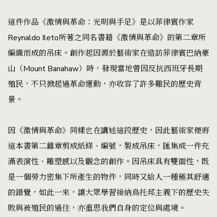
這件作品《激情與革命：光明與手足》是以菲律賓作家
Reynaldo Ileto所著之同名書籍《激情與革命》的第二章所
編織而成的吊床。創作起因源於藝術家在造訪菲律賓巴納豪
山（Mount Banahaw）時，發現當地曾因反抗西班牙長期
殖民，不只掀起過革命運動，亦收容了許多難民的歷史背
景。
因《激情與革命》同樣也在講述這段歷史，因此藝術家便將
這本書第二篇章剪成紙條、編號，製成吊床，匯集成一件充
滿表演性、雕塑感以及觀念的創作。因吊床具有雙面性，既
是一個勞力密集下所產生的物件，同時又給人一種極其舒適
的錯覺，如此一來，讓大眾學習接納烏托邦主義下的歷史失
敗與被殖民的過往，亦重思我們自身的定位與處境。