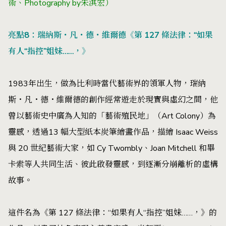
術、Photography by朱淇宏）
亮點8：瑞納斯・凡・德・維爾德《第 127 條法律：“如果
有人“指控”姐妹……，》
1983年出生，做為比利時當代藝術界的領軍人物，瑞納
斯・凡・德・維爾德的創作經常遊走於現實與虛幻之間，他
曾以藝術史中廣為人知的「藝術殖民地」（Art Colony）為
靈感，透過13 幅大型紙本炭筆繪畫作品，描繪 Isaac Weiss
與 20 世紀藝術大家，如 Cy Twombly、Joan Mitchell 和畢
卡索等人共同生活、彼此啟發靈感，到逐漸分崩離析的虛構
故事。
這件名為《第 127 條法律：“如果有人“指控”姐妹……，》的