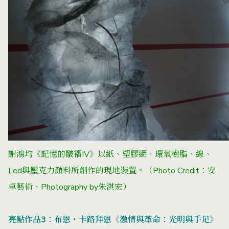
謝鴻均《記憶的皺褶IV》以
紙、塑膠網、環氧樹脂、線、
Led與壓克力顏料所創作的現地裝置。
（Photo Credit：安
卓藝術、Photography by朱淇宏）
亮點作品3：布恩・卡路拜恩《激情與革命：光明與手足》