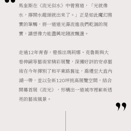
馬奎斯在《流光似水》中曾寫道，「光就像
水，擰開水龍頭就出來了。」正是如此魔幻寫
實的筆觸，將一道道光瀑流進我們乾涸的現
實，讓想像力能盡興地隨波飄盪。
走過12年青春，曾推出瑪莉娜・克魯斯與大
卷伸嗣等藝術家精彩展覽，深獲好評的安卓藝
術在今年揮別了和平東路舊址，喬遷至大直內
湖一帶，並以全新120坪挑高展覽空間，結合
開幕首展《流光》，形構出一道城市裡嶄新透
亮的藝術風景。