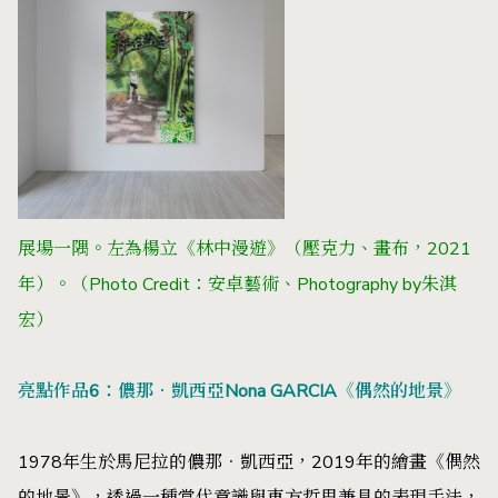
展場一隅。左為
楊立《林中漫遊》（壓克力、畫布，2021
年）。
（Photo Credit：安卓藝術
、Photography by朱淇
宏）
亮點作品6：儂那．凱西亞Nona GARCIA《偶然的地景》
1978年生於馬尼拉的儂那．凱西亞，2019年的繪畫《偶然
的地景》，透過一種當代意識與東方哲思兼具的表現手法，