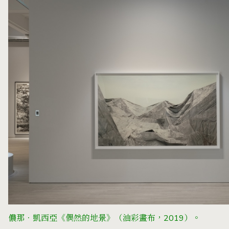
儂那．凱西亞《偶然的地景》（油彩畫布，2019）。