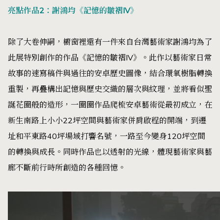
亮點作品2：謝鴻均《記憶的皺褶IV》
除了大卷伸嗣，櫥窗裡還有一件來自台灣藝術家謝鴻均為了
此展特別創作的作品《記憶的皺褶IV》。此作以藝術家日常
故事的速寫稿件與過往的安卓歷史圖像，結合環氧樹脂轉換
重製，再疊構出記憶與歷史交織的層次與紋理，並將看似聖
誕花圈般的造形，一圈圈作品爬梳安卓藝術從最初成立，在
新生南路上小小22坪空間與藝術家併肩啟程的開端，到遷
址和平東路40坪場域打響名號，一路至今變身120坪空間
的轉換與成長。同時作品也以透射的光線，體現藝術家與藝
廊不斷前行時所創造的各種回憶。