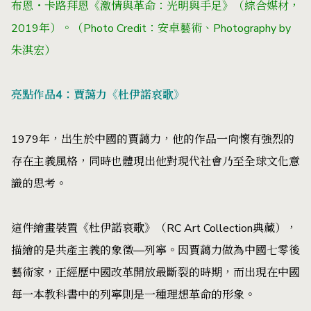
布恩・卡路拜恩《激情與革命：光明與手足》（綜合媒材，
2019年）。
（Photo Credit：安卓藝術、Photography by
朱淇宏）
亮點作品4：賈藹力《杜伊諾哀歌》
1979年，出生於中國的賈藹力，他的作品一向懷有強烈的
存在主義風格，同時也體現出他對現代社會乃至全球文化意
識的思考。
這件繪畫裝置《杜伊諾哀歌》（RC Art Collection典藏），
描繪的是共產主義的象徵—列寧。因賈藹力做為中國七零後
藝術家，正經歷中國改革開放最斷裂的時期，而出現在中國
每一本教科書中的列寧則是一種理想革命的形象。