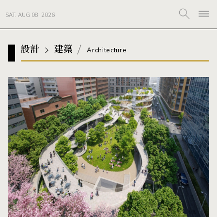
SAT. AUG 08, 2026
設計
建築
Architecture