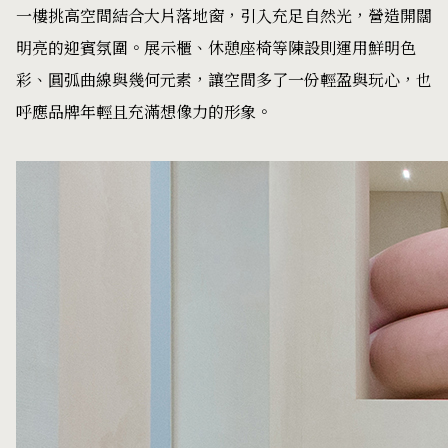
一樓挑高空間結合大片落地窗，引入充足自然光，營造開闊
明亮的迎賓氛圍。展示櫃、休憩座椅等陳設則運用鮮明色
彩、圓弧曲線與幾何元素，讓空間多了一份輕盈與玩心，也
呼應品牌年輕且充滿想像力的形象。