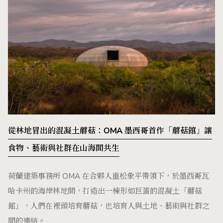
從林地冒出的混凝土蘑菇：OMA 墨西哥首作「蘑菇館」讓
食物、藝術與社群在山海間共生
荷蘭建築事務所 OMA 在合夥人重松象平帶領下，於墨西哥瓦
哈卡州的海岸林地間，打造出一棟形如巨蛋的混凝土「蘑菇
館」，人們在裡頭培育蘑菇，也培育人與土地、藝術與社群之
間的連結。