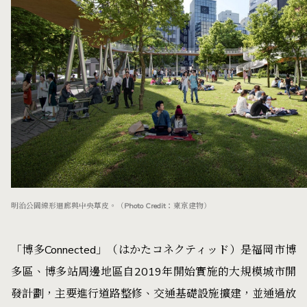
明治公園線形迴廊與中央草皮。（Photo Credit：東京建物）
「博多Connected」（はかたコネクティッド）是福岡市博
多區、博多站周邊地區自2019年開始實施的大規模城市開
發計劃，主要進行道路整修、交通基礎設施擴建，並通過放