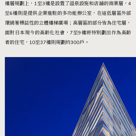
樓層規劃上，1至3樓是設置了溫泉設施和店舖的商業層，4
至6樓則是提供企業進駐的多功能辦公室，在這低層區外部
環繞著標誌性的立體樓梯廣場；高層區的部分皆為住宅層，
面對日本現今的高齡化社會，7至9樓將特別劃出作為高齡
者的住宅，10至37樓則規劃約300戶。