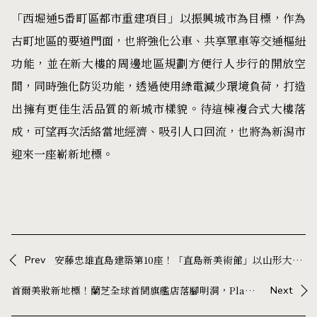
「西堀通5番町區都市重建項目」以振興城市為目標，作為
古町地區的要道門面，也將強化公車、共享單車等交通樞紐
功能，並在新大樓的周邊地區規劃方便行人步行的開放空
間，同時強化防災功能，透過使用綠電減少環境負荷，打造
出擁有更佳生活品質的新城市樣貌。待這棟複合式大樓落
成，可望再次活絡當地經濟、吸引人口回流，也將為新潟市
迎來一座嶄新地標。
Prev
安藤忠雄直島建築第10座！「直島新美術館」以山形大屋頂融入地景，串起島上藝文地圖
首爾美妝新地標！蘭芝全球首間旗艦店落腳明洞，Playlab 打造沉浸式體驗空間
Next