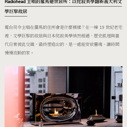
Radiohead 主唱的羅馬避世居所：以侘寂美學翻新義大利文
學巨擘故居
電台司令主唱在羅馬的住所會是什麼模樣？在一棟 19 世紀老宅
裡，文學巨擘的故居與日本侘寂美學悄然相遇，歷史肌理與當
代日常彼此交織，最終塑造出的，是一處能安放靈魂、讓時間
慢慢流動的家。