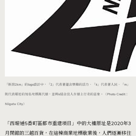
「新潟2km」的logo設計中，「2」代表著蘊含樂趣的活力、「k」代表著人民、「m」
則代表鄰近的知名地標萬代橋，並與k結合出人在橋上行走的意象。（Photo Credit：
Niigata City）
「西堀通5番町區都市重建項目」中的大樓原址是2020年3
月閉館的三越百貨，在這棟商業地標歇業後，人們逐漸移往