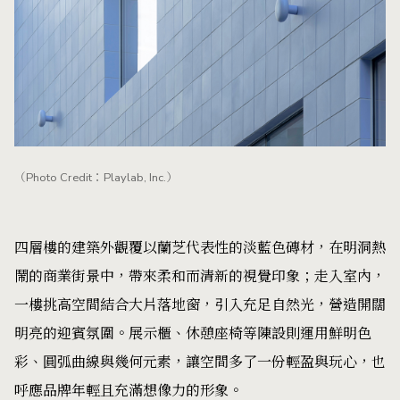
（Photo Credit：Playlab, Inc.）
四層樓的建築外觀覆以蘭芝代表性的淡藍色磚材，在明洞熱
鬧的商業街景中，帶來柔和而清新的視覺印象；走入室內，
一樓挑高空間結合大片落地窗，引入充足自然光，營造開闊
明亮的迎賓氛圍。展示櫃、休憩座椅等陳設則運用鮮明色
彩、圓弧曲線與幾何元素，讓空間多了一份輕盈與玩心，也
呼應品牌年輕且充滿想像力的形象。