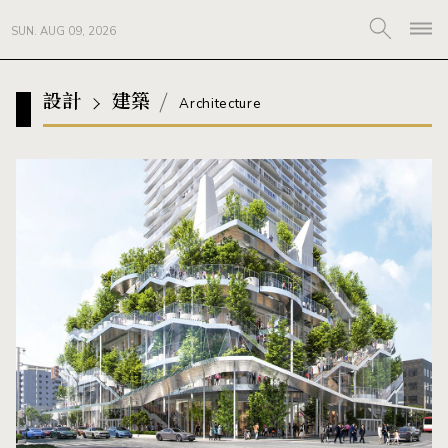
SUN. AUG 09, 2026
設計
建築
Architecture