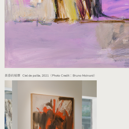
黃昏的稻草 Ciel de paille, 2021（Photo Credit：Bruno Moinard）