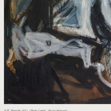
永恆 Éternité, 2021（Photo Credit：Bruno Moinard）