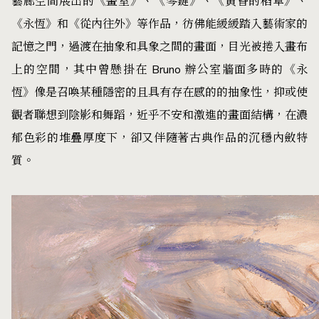
藝廊空間展出的《畫室》、《琴鍵》、《黃昏的稻草》、
《永恆》和《從內往外》等作品，彷佛能緩緩踏入藝術家的
記憶之門，過渡在抽象和具象之間的畫面，目光被捲入畫布
上的空間，其中曾懸掛在 Bruno 辦公室牆面多時的《永
恆》像是召喚某種隱密的且具有存在感的的抽象性，抑或使
觀者聯想到陰影和舞蹈，近乎不安和激進的畫面結構，在濃
郁色彩的堆疊厚度下，卻又伴隨著古典作品的沉穩內斂特
質。