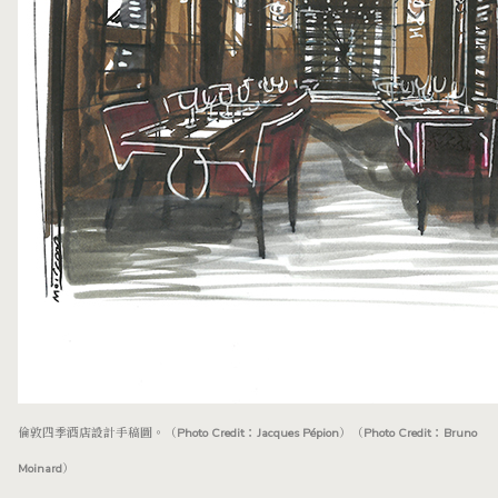
倫敦四季酒店設計手稿圖。（Photo Credit：Jacques Pépion）（Photo Credit：Bruno
Moinard）