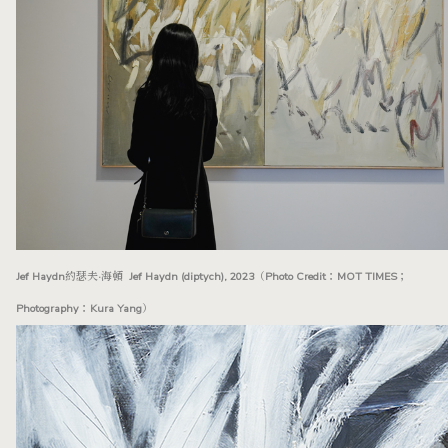
Jef Haydn約瑟夫·海頓 Jef Haydn (diptych), 2023（Photo Credit：MOT TIMES；
Photography：Kura Yang）