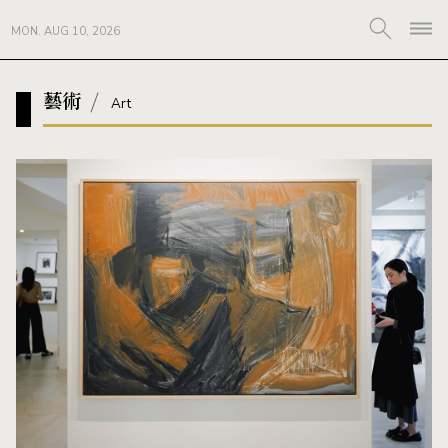
MON. AUG 10, 2026
藝術
Art