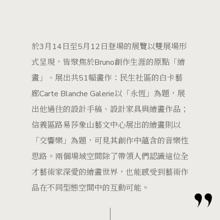
於3月14日至5月12日登場的展覽以雙展場形
式呈現，皆聚焦於Bruno創作生涯的原點「繪
畫」、展出共51幅畫作：民生社區的白卡藝
廊Carte Blanche Galerie以「永恆」為題，展
出他過往的設計手稿、設計家具與繪畫作品；
信義區路易莎象山藝文中心展出的繪畫則以
「交響樂」為題，可見其創作中蘊含的音樂性
思路。兩個場域空間除了帶領人們認識這位全
才藝術家深愛的繪畫世界，也能感受到藝術作
品在不同型態空間中的互動可能。