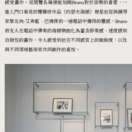
感受畫作。從展覽名稱便能知曉Bruno對於音樂的喜愛，一
進入門口看見的雙聯拼作品《約瑟夫海頓》便是他從與鋼琴
家摯友尚-艾弗藍‧巴佛傑的一通電話中獲得的靈感，Bruno
將友人在電話中彈奏的海頓樂曲化為富含節奏感、速度感和
自發性的畫作，令人感受到他在不同感官上的敏銳度，以及
與不同領域藝術家共同創作的喜悅。