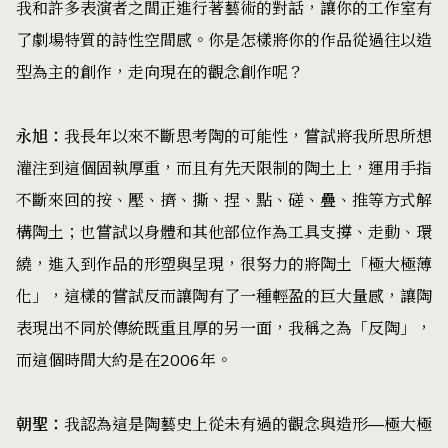
我和許多表演者之間正進行著藝術的對話，讓你的工作室有
了劇場特質的詩性空間感。你是怎樣將你的作品從過往以造
型為主的創作，走向現在的觀念創作呢？
永旭：
我長年以來不斷思考陶的可能性，嘗試將我所思所想
灌注到這個固執厚重，而且有先天限制的陶土上，運用手指
不斷來回的按、壓、擠、撕、捏、點、磋、疊、推等方式解
構陶土；也嘗試以身體和其他部位作為工具支撐、走動、環
繞，進入到作品的形塑與呈現，很努力的將陶土「極大極薄
化」，這樣的嘗試反而讓陶有了一種輕盈的巨大量感，讓陶
表現出不同於傳統既重且厚的另一面，我稱之為「反陶」，
而這個時間大約是在2006年。
朝聖：
我認為這是陶藝史上從未有過的觀念與造形—極大極