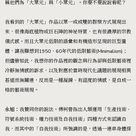
稱他們為「大單元」與「小單元」。你要不要說說看呢？
我看到的「大單元」作品以單一或成雙的群聚方式展現出
來，很像海底植物或巨石陣的神祕特質，也有很濃厚的宗教
儀式感。而且大單元低限的語彙和有機造形呈現的巨型量
體，讓我聯想到1950、60年代的低限藝術(Minimalism)；
但儘管如此，我想你的作品裡的觀念與行為卻與低限藝術裡
冷靜無情感的訴求，以及對應於當時現代化議題的展現相異
甚遠而無關連，反而是一種凝鍊、有溫度的情感，是自成一
格的藝術展現。
永旭：
我贊同你的說法。傅柯曾指出人類運用「生產技術、
符號系統技術、權力技術及自我技術」四種方式來認識自
我，而其中的「自我技術」所強調的是，透過一連串身體探