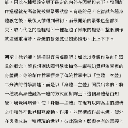
能，因此在種種確定與不確定的內外在因素包夾下，整個創
作過程就充滿著變數與緊張狀態。有趣的是，在嘗試各種身
體感之後，最後又循環到最初，而最開始的緊張也全部消
失，取而代之的是輕鬆，一種超越了界限的輕鬆，整個創作
就這樣重複著，身體的緊張感也如影隨形、上上下下。
朝聖：
徐老師，這樣很容易虛脫吧！如此以身體作為創作器
具的概念，讓我想到法國哲學家梅洛—龐蒂知覺現象學裡的
身體觀。你的創作哲學摒棄了傳統哲學中以「主體—客體」
二分法的哲學論述，而是以「身體—主體」開展出來的，將
一種我與身體融為一體的方式面對陶土。這個身體藉由知
覺、觸覺與痛覺，使「身體—主體」在現有以陶為主的結構
之中和外在世界相互流動、作用，並形構成作品主體，使外
在與我成為一種體現的世界，彼此融合，彰顯存有的意義，