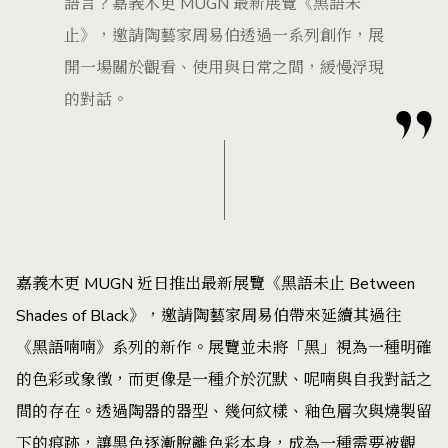
語言？嘉義木更 MUGN 最新展覽《黑語未
止》，邀請陶藝家周易伯透過一系列創作，展
開一場關於觀看、使用與日常之間，緩慢浮現
的對話。
嘉義木更 MUGN 近日推出最新展覽《黑語未止 Between
Shades of Black》，邀請陶藝家周易伯帶來延續其過往
《黑語喃喃》系列的新作。展覽並未將「黑」視為一種明確
的色彩或象徵，而更像是一種介於沉默、呢喃與自我對話之
間的存在。透過陶器的器型、幾何紋樣、釉色層次與燒製留
下的痕跡，讓黑色逐漸脫離色彩本身，成為一種需要被觀