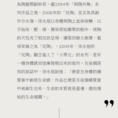
為陶藝開創新局。繼1994年「與陶共舞」系
列作品之後，2006年的「反陶」宣言為其創
作分水嶺。徐永旭以身體與陶土直接接觸，以
手指按、壓、擠、撕等原始簡單的動作，使陶
的天性有了相反的呈現，擴張到極大極薄，藝
術家稱之為「反陶」。2009年，徐永旭的
「反陶」觀念進入了「小單元」的系列，是另
一種身體感而逐漸發展出來的造形。在這個深
刻的談話中，徐永旭說道：「總是在身體的痛
楚當中創造生命感，作品也總是在這個痛楚當
中被創生出來，生命的本質就是重複，週而復
始的生命迴圈。」