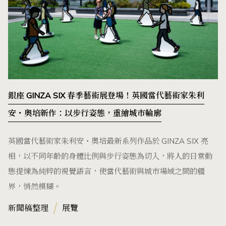
銀座 GINZA SIX 春季藝術展登場！英國當代藝術家朱利
安・奧培新作：以步行姿態，重繪城市輪廓
英國當代藝術家朱利安・奧培最新系列作品於 GINZA SIX 亮
相，以不同年齡的身體比例與步行姿態為切入，將人的日常動
態提煉為純粹的視覺語言，使當代藝術與城市場域之間的疆
界，悄然模糊。
新聞稿整理
展覽