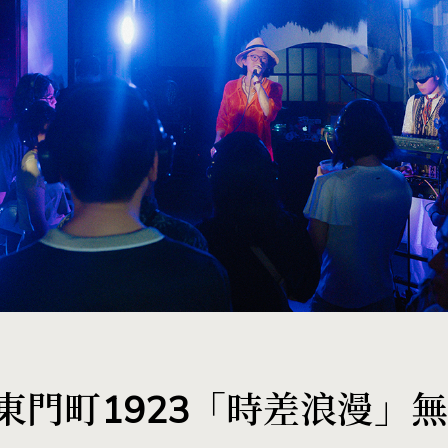
門町1923「時差浪漫」