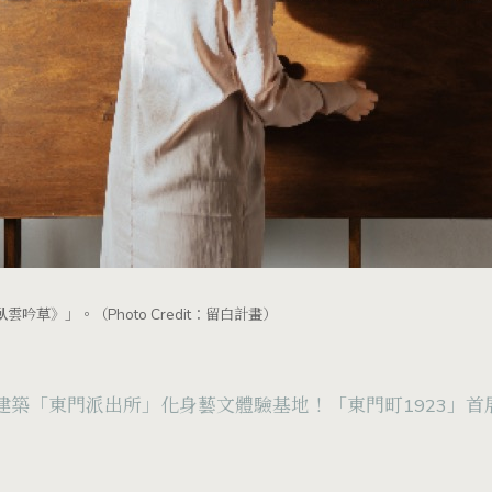
草》」。（Photo Credit：留白計畫）
建築「東門派出所」化身藝文體驗基地！「東門町1923」