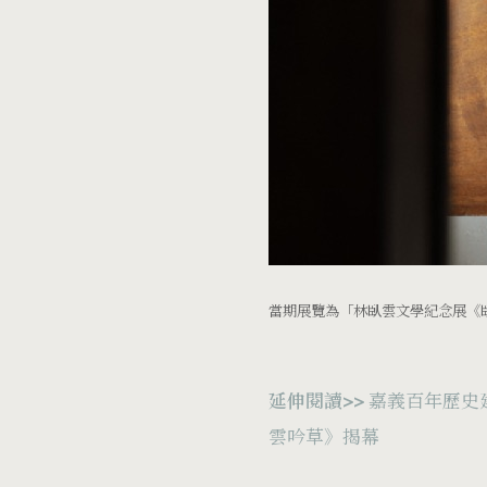
當期展覽為「林臥雲文學紀念展《臥雲吟
延伸閱讀>>
嘉義百年歷史
雲吟草》揭幕