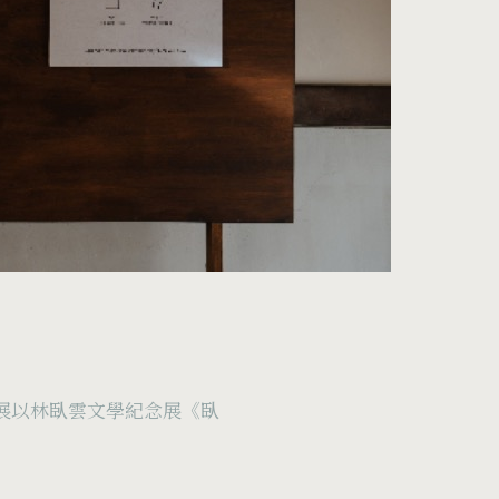
首展以林臥雲文學紀念展《臥