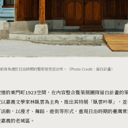
身為建於日治時期的警察官吏派出所。（Photo Credit：留白計畫）
憶的東門町1923空間，在內容整合暨策展團隊留白計畫的
覽以嘉義文學家林臥雲為主角，推出其特展「臥雲吟草」，並
下活動，以漫才、舞蹈、遊街等形式，重現日治時期的臺灣常
梭嘉義的老城區。