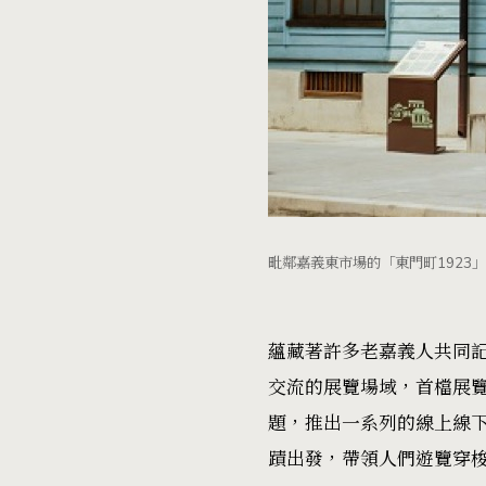
毗鄰嘉義東市場的「東門町1923」前
蘊藏著許多老嘉義人共同記
交流的展覽場域，首檔展
題，推出一系列的線上線
蹟出發，帶領人們遊覽穿