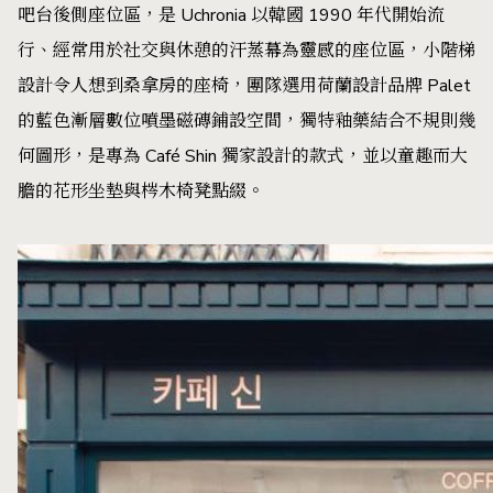
吧台後側座位區，是 Uchronia 以韓國 1990 年代開始流
行、經常用於社交與休憩的汗蒸幕為靈感的座位區，小階梯
設計令人想到桑拿房的座椅，團隊選用荷蘭設計品牌 Palet
的藍色漸層數位噴墨磁磚鋪設空間，獨特釉藥結合不規則幾
何圖形，是專為 Café Shin 獨家設計的款式，並以童趣而大
膽的花形坐墊與梣木椅凳點綴。