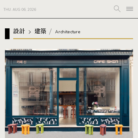
THU. AUG 06, 2026
設計
建築
Architecture