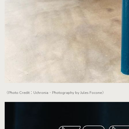
（Photo Credit：Uchronia、Photography by Jules Focone）