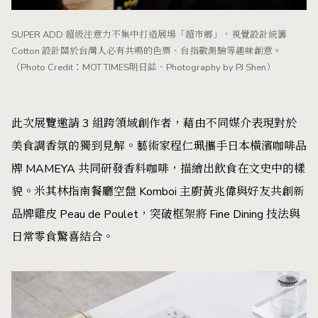
SUPER ADD 超級注意力不集中打造展場「超市鄉」，視覺設計統籌
Cotton 設計關於台灣人必有共鳴的色票、台指數測驗等趣味創意。
（Photo Credit：MOT TIMES明日誌、Photography by PJ Shen）
此次展覽邀請 3 組跨領域創作者，藉由不同媒介表現對於
美食調香氛的獨到見解。藝術家程仁珮攜手日本橫濱咖啡品
牌 MAMEYA 共同研發香料咖啡，描繪出飲食在文史中的樣
貌。米其林指南餐廳空盤 Komboi 主廚黃兆偉與好友共創新
品牌雞皮 Peau de Poulet，突破框架將 Fine Dining 技法與
日常零食驚喜結合。