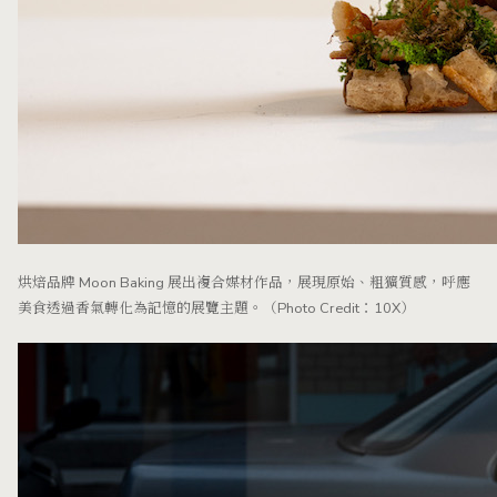
烘焙品牌 Moon Baking 展出複合媒材作品，展現原始、粗獷質感，呼應
美食透過香氣轉化為記憶的展覽主題。（Photo Credit：10X）