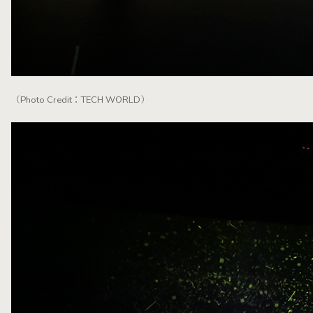
（Photo Credit：TECH WORLD）