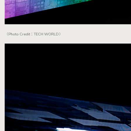
（Photo Credit：TECH WORLD）