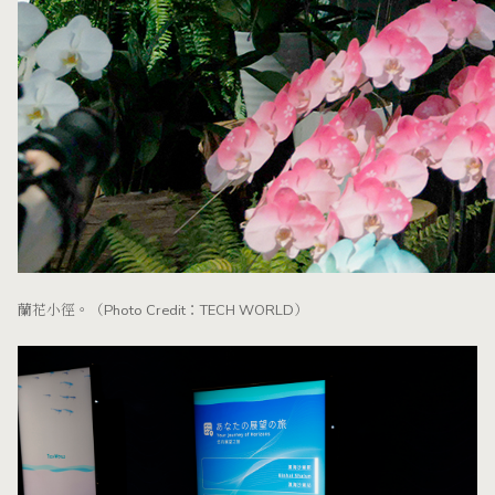
蘭花小徑。（Photo Credit：TECH WORLD）