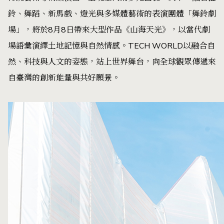
鈴、舞蹈、新馬戲、燈光與多媒體藝術的表演團體「舞鈴劇
場」，將於8月8日帶來大型作品《山海天光》，以當代劇
場語彙演繹土地記憶與自然情感。TECH WORLD以融合自
然、科技與人文的姿態，站上世界舞台，向全球觀眾傳遞來
自臺灣的創新能量與共好願景。