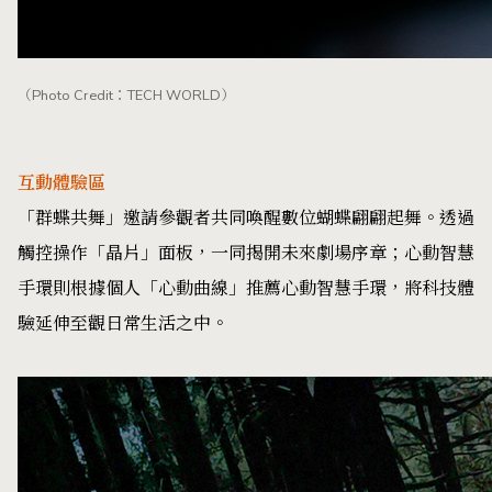
（Photo Credit：TECH WORLD）
互動體驗區
「群蝶共舞」邀請參觀者共同喚醒數位蝴蝶翩翩起舞。透過
觸控操作「晶片」面板，一同揭開未來劇場序章；心動智慧
手環則根據個人「心動曲線」推薦心動智慧手環，將科技體
驗延伸至觀日常生活之中。