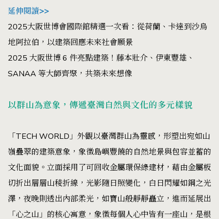
延伸閱讀>>
2025大阪世博會國際館精選一次看：從荷蘭、卡達到沙烏
地阿拉伯，以建築回應未來社會願景
2025 大阪世博 6 件亮點建築！藤本壯介、伊東豐雄、
SANAA 等大師齊聚，共築未來想像
以群山為意象，傳遞臺灣自然與文化的多元樣貌
「TECH WORLD」外觀以臺灣群山為靈感，形塑出宛如山
嶺疊翠的建築意象，象徵島嶼豐饒的自然地景與包容並蓄的
文化面貌。立面採用了可回收金屬環保綠建材，藉由金屬板
切折出層層山稜折線，光影隨日照變化，白日閃耀如鋼之光
澤，夜晚則透出內部柔光，如寶山般靜靜矗立，進而延展出
「心之山」的核心寓意，象徵每個人心中皆有一座山，是根