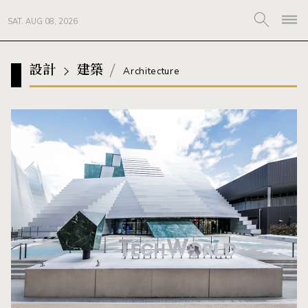
SAT. AUG 08, 2026
設計
建築
Architecture