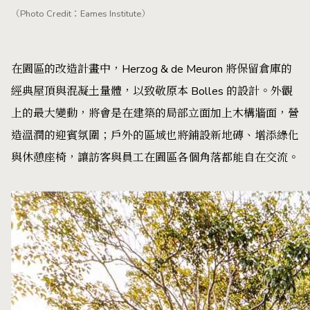
（Photo Credit：Eames Institute）
在園區的改造計畫中，Herzog & de Meuron 將保留倉庫的
經典屋頂與混凝土量體，以致敬原本 Bolles 的設計。外觀
上的最大變動，將會是在建築的局部立面加上木構牆面，營
造溫潤的迎賓氛圍；戶外的區域也將鋪設新地磚、增添綠化
與休憩座椅，讓訪客與員工在園區各個角落都能自在交流。