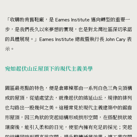
「收購勃肯舊鞋廠，是 Eames Institute 邁向轉型的重要一
步，是我們長久以來夢想的實現，也是對北灣社區深切承諾
的具體展現。」Eames Institute 總裁暨執行長 John Cary 表
示。
宛如起伏山丘屋頂下的現代主義美學
園區最亮點的特色，便是倉庫棟那由一系列白色三角尖頂構
成的屋頂，從遠處望去，就像起伏的綿延山丘，規律的排列
也勾路出一股幾何之美。這種常見於現代主義建築中的鋸齒
形屋頂，因三角狀的突起結構形成拱形空間，在搭配拱狀玻
璃窗後，能引入柔和的日光，使室內擁有充足的採光；突起