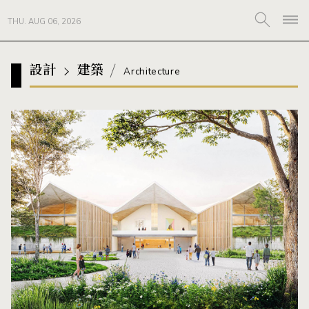
THU. AUG 06, 2026
設計
建築
Architecture