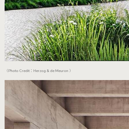
（Photo Credit：Herzog & de Meuron ）