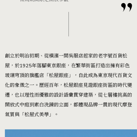
創立於明治初期、從橫濱一間吳服店起家的老字號百貨松
屋，於1925年落腳東京銀座，在繁華街區打造出擁有彩色
玻璃穹頂的旗艦店「松屋銀座」，自此成為東京現代百貨文
化的象徵之一。歷經百年，松屋銀座見證銀座街區的時代變
遷，也以理性而優雅的設計語彙貫穿建築，從七層樓挑高的
開放式中庭到素白洗鍊的立面，都體現品牌一貫的現代摩登
氣質與「松屋式美學」。