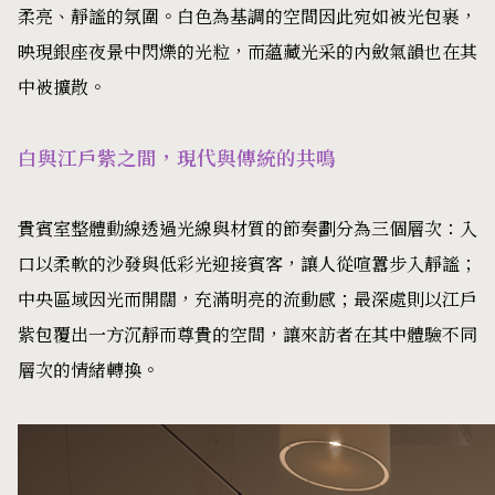
柔亮、靜謐的氛圍。白色為基調的空間因此宛如被光包裹，
映現銀座夜景中閃爍的光粒，而蘊藏光采的內斂氣韻也在其
中被擴散。
白與江戶紫之間，現代與傳統的共鳴
貴賓室整體動線透過光線與材質的節奏劃分為三個層次：入
口以柔軟的沙發與低彩光迎接賓客，讓人從喧囂步入靜謐；
中央區域因光而開闊，充滿明亮的流動感；最深處則以江戶
紫包覆出一方沉靜而尊貴的空間，讓來訪者在其中體驗不同
層次的情緒轉換。