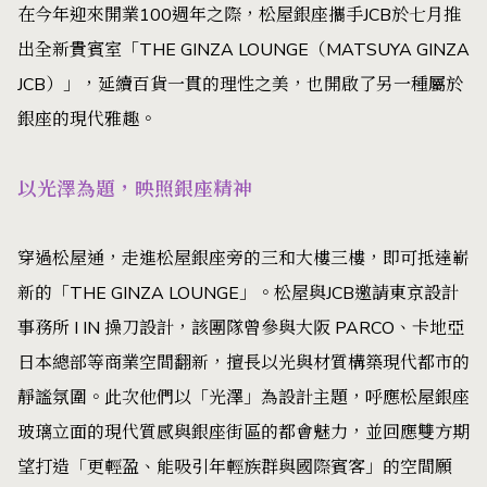
在今年迎來開業100週年之際，松屋銀座攜手JCB於七月推
出全新貴賓室「THE GINZA LOUNGE（MATSUYA GINZA
JCB）」，延續百貨一貫的理性之美，也開啟了另一種屬於
銀座的現代雅趣。
以光澤為題，映照銀座精神
穿過松屋通，走進松屋銀座旁的三和大樓三樓，即可抵達嶄
新的「THE GINZA LOUNGE」。松屋與JCB邀請東京設計
事務所 I IN 操刀設計，該團隊曾參與大阪 PARCO、卡地亞
日本總部等商業空間翻新，擅長以光與材質構築現代都市的
靜謐氛圍。此次他們以「光澤」為設計主題，呼應松屋銀座
玻璃立面的現代質感與銀座街區的都會魅力，並回應雙方期
望打造「更輕盈、能吸引年輕族群與國際賓客」的空間願