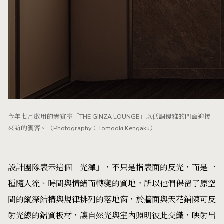
今年七月啟用的貴賓室「THE GINZA LOUNGE」以低調優雅的門面迎接
來訪的賓客。（Photography：Tomooki Kengaku）
設計團隊表示這個「光澤」，不只是指表面的反光，而是一
種隨人流、時間與情緒而轉變的質地。所以他們保留了原空
間的縱深結構與規律排列的落地窗，於牆面與天花鋪陳可反
射光線的鋁質板材，讓自然光與室內照明彼此交織，映射出