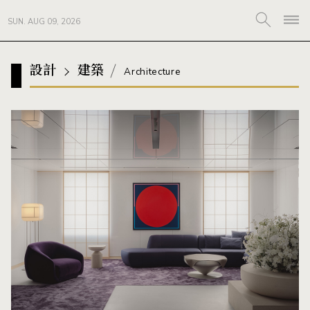
SUN. AUG 09, 2026
設計
建築
Architecture