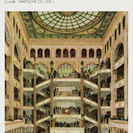
Credit：MATSUYA CO, LTD.）