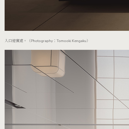
入口迎賓處。（Photography：Tomooki Kengaku）