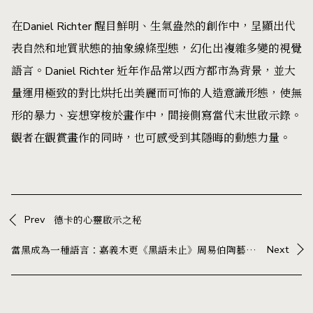
在Daniel Richter 醒目鮮明、生氣盎然的創作中，呈顯出代
表自然和地質狀態的抽象線條型態，幻化出複雜多變的視覺
語言。Daniel Richter 近年作品常以西方都市為背景，並大
量運用極致的對比烘托出美麗而可怖的人造意識形態，使無
形的暴力、妄想穿梭於畫作中，間接側寫當代末世啟示錄。
觀者在觀賞畫作的同時，也可感受到其隱晦的動態力量。
Prev
德卡的心靈啟示之秘
當黑成為一種語言：嘉義木更《黑語未止》周易伯陶藝展，在器物中展開與生活的對話
Next