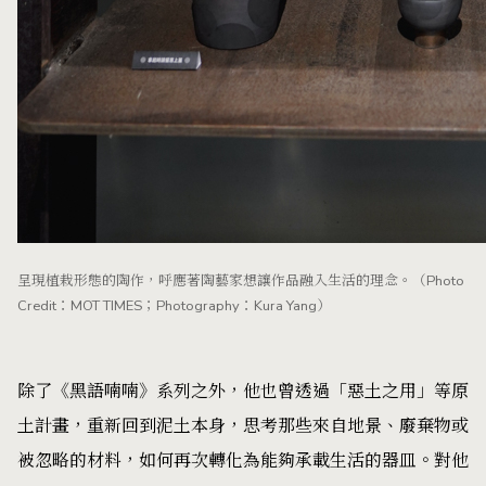
呈現植栽形態的陶作，呼應著陶藝家想讓作品融入生活的理念。（Photo
Credit：MOT TIMES；Photography：Kura Yang）
除了《黑語喃喃》系列之外，他也曾透過「惡土之用」等原
土計畫，重新回到泥土本身，思考那些來自地景、廢棄物或
被忽略的材料，如何再次轉化為能夠承載生活的器皿。對他