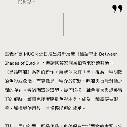
的對話。
嘉義木更 MUGN 近日推出最新展覽《黑語未止 Between
Shades of Black》，邀請陶藝家周易伯帶來延續其過往
《黑語喃喃》系列的新作。展覽並未將「黑」視為一種明確
的色彩或象徵，而更像是一種介於沉默、呢喃與自我對話之
間的存在。透過陶器的器型、幾何紋樣、釉色層次與燒製留
下的痕跡，讓黑色逐漸脫離色彩本身，成為一種需要被觀
看、觸摸與使用後，才慢慢浮現的感受。
因此，展出的器皿既是作品，也仍保有生活器物的本質。它