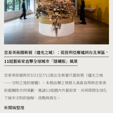
忠泰美術館新展《燼光之城》：從敘利亞廢墟到台北東區，
11組藝術家直擊全球城市「隱藏版」風景
忠泰美術館將於3/21至7/12推出全新當代藝術展《燼光之城
──文明之後的迴響》。本展由獨立策展人高森信男與忠泰美
術館團隊共同策劃，邀請11組國內外藝術家，共同探問全球化
下城市文明的崩解、挑戰與再生。
新聞稿整理