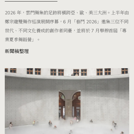
2026 年，雲門舞集的足跡將橫跨亞、歐、美三大洲。上半年由
鄭宗龍雙舞作巡演展開序幕，6 月「春鬥 2026」邀集三位不同
世代、不同文化養成的創作者同臺，並將於 7 月舉辦首屆「專
業夏季舞蹈營」。
新聞稿整理