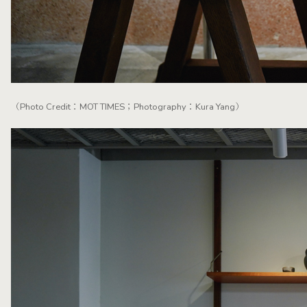
（Photo Credit：MOT TIMES；Photography：Kura Yang）