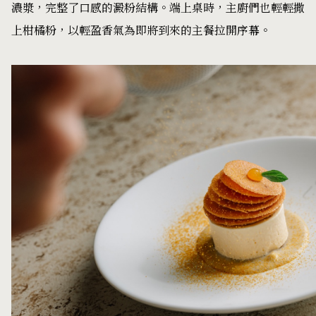
濃漿，完整了口感的澱粉結構。端上桌時，主廚們也輕輕撒
上柑橘粉，以輕盈香氣為即將到來的主餐拉開序幕。