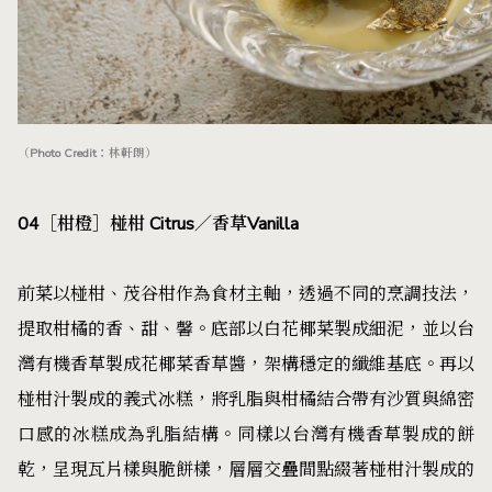
（Photo Credit：林軒朗）
04［柑橙］椪柑 Citrus／香草Vanilla
前菜以椪柑、茂谷柑作為食材主軸，透過不同的烹調技法，
提取柑橘的香、甜、馨。底部以白花椰菜製成細泥，並以台
灣有機香草製成花椰菜香草醬，架構穩定的纖維基底。再以
椪柑汁製成的義式冰糕，將乳脂與柑橘結合帶有沙質與綿密
口感的冰糕成為乳脂結構。同樣以台灣有機香草製成的餅
乾，呈現瓦片樣與脆餅樣，層層交疊間點綴著椪柑汁製成的