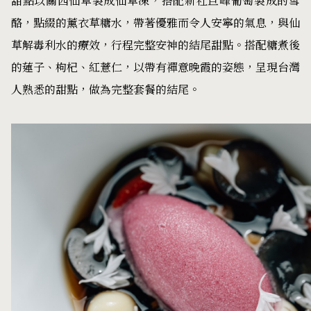
甜點以關西仙草製成仙草凍，搭配新社巨峰葡萄製成的雪
酪，點綴的薰衣草糖水，帶著優雅而令人安寧的氣息，與仙
草解毒利水的療效，行程完整安神的結尾甜點。搭配糖煮後
的蓮子、枸杞、紅薏仁，以帶有禪意晚霞的姿態，呈現台灣
人熟悉的甜點，做為完整套餐的結尾。