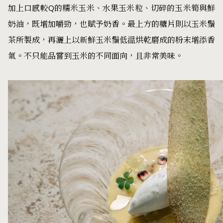
加上口感較Q的糯米玉米、水果玉米粒、切碎的玉米筍與鮮
奶油，既增加嚼勁，也賦予奶香。最上方的糖片則以玉米鬚
茶所製成，再灑上以新鮮玉米鬚低溫烘乾磨成的粉末增添香
氣。不只能品嘗到玉米的不同面向，且非常美味。