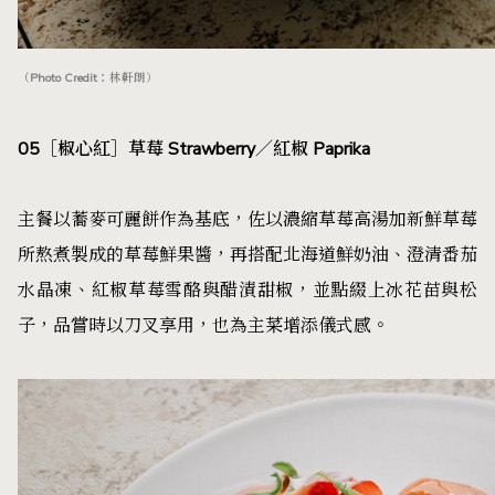
（Photo Credit：林軒朗）
05［椒心紅］草莓 Strawberry／紅椒 Paprika
主餐以蕎麥可麗餅作為基底，佐以濃縮草莓高湯加新鮮草莓
所熬煮製成的草莓鮮果醬，再搭配北海道鮮奶油、澄清番茄
水晶凍、紅椒草莓雪酪與醋漬甜椒，並點綴上冰花苗與松
子，品嘗時以刀叉享用，也為主菜增添儀式感。