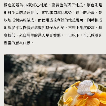
橘色花瓣為66號紅心地瓜、淺黃色為栗子地瓜，紫色則是
相對少見的菱角地瓜，吃起來口感比較Q。底下的塔殼，是
以地瓜葉烘乾做成，而使用過後剩餘的地瓜邊角，則轉換成
地瓜泥揉以慢慢弄絲綢乳酪作為內餡，再綴上甜度較高、酸
度較低、來自埔里的滿天星百香果，一口吃下，可以感受到
豐富的層次口感。