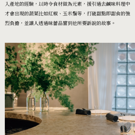
入產地的經驗，以時令食材做為元素，援引過去鹹味料理中
才會出現的蔬菜比如紅椒、玉米鬚等，打破甜點即甜食的強
烈負擔，並讓人透過味蕾品嘗到他所要訴說的故事。