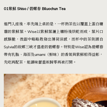
01紫蘇 Shiso / 碧螺春 Biluochun Tea
進門入座後，率先端上桌的是，一杯熱茶佐以覆蓋上蛋白糖
霜的紫蘇葉。Wise以紫蘇葉灑上糖粉後烘乾而成，葉片口
感酥脆，微甜中略略散發出薄荷涼感，而杯中的茶則源自
Sylvia的故鄉三峽才盛產的碧螺春。特別是Wise認為碧螺春
帶有乳脂、海苔及umami（鮮味）的香氣與紫蘇相得益彰，
先吃再配茶，能讓味蕾重新歸零再被打開。