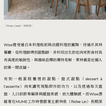
（Photo Credit：林軒朗）
Wise曾受過日本料理板前與法國料理的薰陶，待過米其林
餐廳，從料理師傅到甜點師，非科班出生的他向來對食材具
有高度的敏銳性，與風味詮釋的獨特見解，栗林裏是他個人
的第一間店舖。
有別一般蛋糕櫃裡的甜點，盤式甜點（dessert à
l'assiette）向來講究現點即作的功力，以及透過每次盛
盤、入口的節奏編排與擺盤美感，放大體驗感。而Wise憑
藉著在MUME工作時曾跟著主廚林泉（Richie Lin）長期深