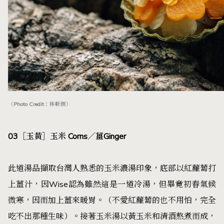
（Photo Credit：林軒朗）
03［玉黃］玉米 Corns／薑Ginger
此道湯品擷取台灣人熟悉的玉米濃湯印象，底部以紅蘿蔔打
上薑汁，因Wise認為雖然這是一道冷湯，但畢竟初春氣候
微寒，因而加上薑來暖胃。（不愛紅蘿蔔的也不用怕，完全
吃不出那種生味）。接著玉米湯以黃玉米和清酒熬煮而成，