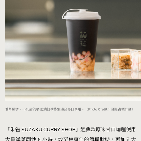
仙草嫩滑、不死甜的嚼感燒仙草特別適合冬日享用。（Photo Credit：浪漫占領計畫）
「朱雀 SUZAKU CURRY SHOP」經典款原味甘口咖哩使用
大量洋蔥翻炒 6 小時，炒至焦糖化的濃稠狀態，再加入大