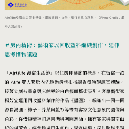
A(rt)life漫宿生活節主視覺，描繪藝術、文學、旅行與飲食意象。（Photo Credit：浪
漫占領計畫）
＃房內藝術：藝術家以回收塑料編織創作，延伸
思考惜物議題
「A(rt)life 漫宿生活節」以住房即藝廊的概念，在留宿一泊
的 Alife 雙人套房內先透過清新柑橘調香氛喚醒感官體驗，
接著立刻被書桌與床鋪旁的白色牆面藝術吸引。客籍藝術家
楊芳宜運用回收塑料創作的作品《塑圓》，編織出一圈一圈
源自湯圓、柿子、芥菜與藍衫等帶有客家文化意象的圖像與
色彩，從惜物精神扣連圓滿與團圓意涵。擁有客家與閩南血
統的楊芳宜，經常透過再生創作、異質編織，探討跨界與現