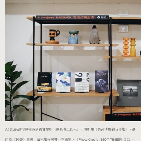
A(rt)Life漫宿選書區涵蓋甘耀明《成為真正的人》、陳凱琳《恆河沙數的我和她》、高
翊峰《2069》等書，結束旅程可帶一本回家。（Photo Credit：MOT TIMES明日誌、