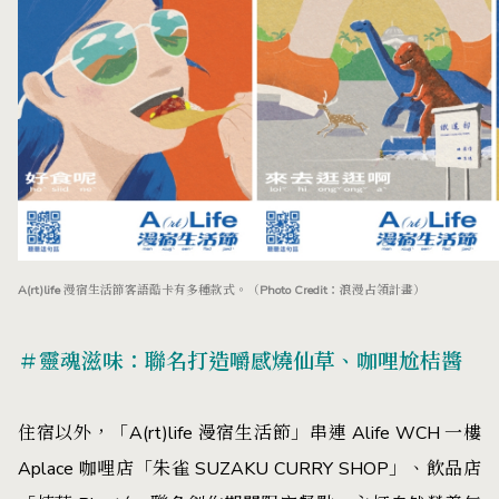
A(rt)life 漫宿生活節客語酷卡有多種款式。（Photo Credit：浪漫占領計畫）
＃靈魂滋味：聯名打造嚼感燒仙草、咖哩尬桔醬
住宿以外，「A(rt)life 漫宿生活節」串連 Alife WCH 一樓
Aplace 咖哩店「朱雀 SUZAKU CURRY SHOP」、飲品店