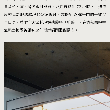
量番茄、薑、蒜等香料熬煮，並靜置熟化 72 小時，可選擇
反轉式舒肥法處理的炙燒嫩雞，或搭配 Q 彈牛肉的牛雞混
合口味，並附上客家料理靈魂醬料「桔醬」，在濃郁咖哩香
氣與焦糖微苦風味之外再添溫潤酸甜層次。