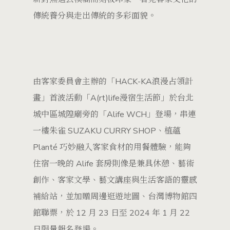
傳統養分與走出傳統的多彩面貌。
由客家委員會主辦的「HACK-KA浪漫占領計
畫」首波活動「A(rt)life漫宿生活節」於台北
城中區城隍廟旁的「Alife WCH」登場，串連
一樓朱雀 SUZAKU CURRY SHOP、植蘊
Planté 巧妙融入客家食材的用餐體驗，能夠
住宿一晚的 Alife 套房則像是兼具休憩、藝術
創作、客家文學、藝文講座與生活客語的靈感
補給站，並加贈周邊逛遊地圖、台灣博物館四
館聯票，於 12 月 23 日至 2024 年 1 月 22
日限量報名登場。