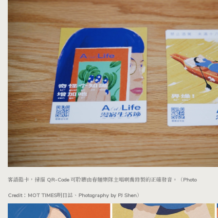
客語酷卡，掃描 QR-Code 可聆聽由春麵樂隊主唱啊喬錄製的正確發音。（Photo
Credit：MOT TIMES明日誌、Photography by PJ Shen）