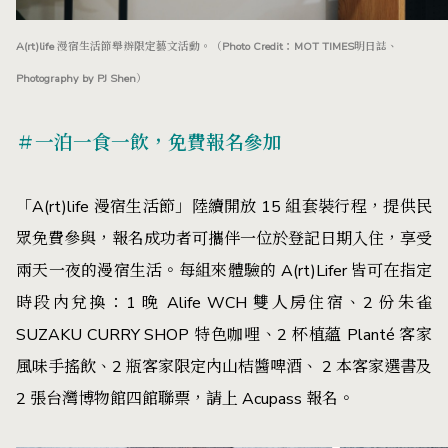
A(rt)life 漫宿生活節舉辦限定藝文活動。（Photo Credit：MOT TIMES明日誌、
Photography by PJ Shen）
＃一泊一食一飲，免費報名參加
「A(rt)life 漫宿生活節」陸續開放 15 組套裝行程，提供民
眾免費參與，報名成功者可攜伴一位於登記日期入住，享受
兩天一夜的漫宿生活。每組來體驗的 A(rt)Lifer 皆可在指定
時段內兌換：1 晚 Alife WCH 雙人房住宿、2 份朱雀
SUZAKU CURRY SHOP 特色咖哩、2 杯植蘊 Planté 客家
風味手搖飲、2 瓶客家限定內山桔醬啤酒、 2 本客家選書及
2 張台灣博物館四館聯票，請上
Acupass
報名。