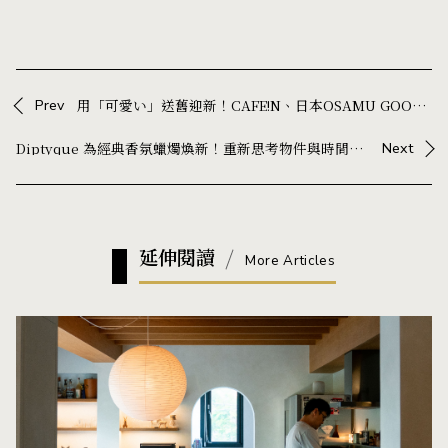
Prev
用「可愛い」送舊迎新！CAFE!N、日本OSAMU GOODS聯名：美式復古療癒角色襲來，躍上門市風景與生活物件
Diptyque 為經典香氛蠟燭煥新！重新思考物件與時間的關係
Next
延伸閱讀
More Articles