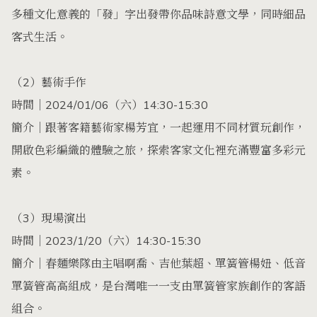
多種文化意義的「發」字出發帶你品味詩意文學，同時細品
客式生活。
（2）藝術手作
時間｜2024/01/06（六）14:30-15:30
簡介｜跟著客籍藝術家楊芳宜，一起運用不同材質玩創作，
開啟色彩編織的體驗之旅，探索客家文化裡充滿豐富多彩元
素。
（3）現場演出
時間｜2023/1/20（六）14:30-15:30
簡介｜春麵樂隊由主唱啊喬、吉他葉超、單簧管楊妞、低音
單簧管高高組成，是台灣唯一一支由單簧管家族創作的客語
組合。