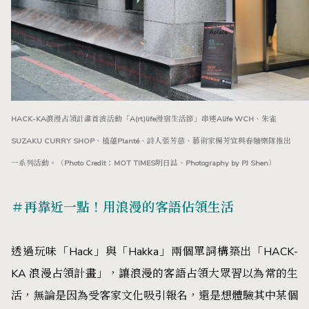
HACK-KA浪漫占領計畫首波活動「A(rt)life漫宿生活節」串連Alife WCH、朱雀
SUZAKU CURRY SHOP、植蘊Planté、詩人張芳慈、藝術家楊芳宜與春麵樂隊推出
一系列活動。（Photo Credit：MOT TIMES明日誌、Photography by PJ Shen）
＃再靠近一點！用浪漫的客語佔領生活
透過玩味「Hack」與「Hakka」兩個單詞構築出「HACK-
KA 浪漫占領計畫」，讓浪漫的客語占領大眾習以為常的生
活，無論是因為受客家文化吸引報名，還是想體驗其中某個