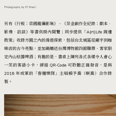
Photography by PJ Shen）
另有《行板：梁國龍攝影集》、《茶金創作全紀錄：劇本．
影像．訪談》等書供房內閱覽；同步提供「A(rt)Life 周邊
散策」收錄方圓之內的漫遊探索，包括台北城區從廟宇到咖
啡店的古今亮點，並加碼贈送台灣博物館四館聯票、客家限
定內山桔醬啤酒；有趣的是，書桌上陳列各式各樣令人會心
一笑的客語小卡，掃描 QR-Code 可聆聽正確發音，是與
2018 年成軍的「春麵樂隊」主唱賴予喬（啊喬）合作錄
製。