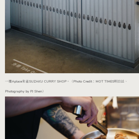
一樓Aplace朱雀SUZAKU CURRY SHOP。（Photo Credit：MOT TIMES明日誌、
Photography by PJ Shen）