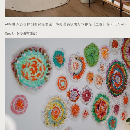
Alife 雙人套房陳列漫宿選書區、客籍藝術家楊芳宜作品《塑圓》等。（Photo
Credit：浪漫占領計畫）