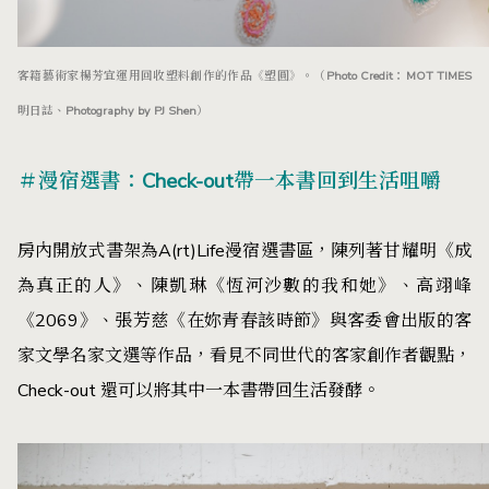
客籍藝術家楊芳宜運用回收塑料創作的作品《塑圓》。（Photo Credit：MOT TIMES
明日誌、Photography by PJ Shen）
＃漫宿選書：Check-out帶一本書回到生活咀嚼
房內開放式書架為A(rt)Life漫宿選書區，陳列著甘耀明《成
為真正的人》、陳凱琳《恆河沙數的我和她》、高翊峰
《2069》、張芳慈《在妳青春該時節》與客委會出版的客
家文學名家文選等作品，看見不同世代的客家創作者觀點，
Check-out 還可以將其中一本書帶回生活發酵。