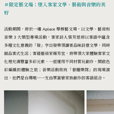
＃限定藝文場：墜入客家文學、藝術與音樂的美
好
活動期間，將於一樓 Aplace 舉辦藝文場，以文學、藝術和
音樂 3 大類型專場活動，客家詩人張芳慈將以客語中蘊含
多種文化意義的「發」字出發帶領讀者品味詩意文學，同時
細品客式生活；客籍藝術家楊芳宜，將帶領大家體驗客家文
化裡充滿豐富多彩元素，一起運用不同材質玩創作，開啟色
彩編織的體驗之旅；音樂活動則有「春麵樂隊」的現場演
出，他們是台灣唯一一支由單簧管家族創作的客語組合。