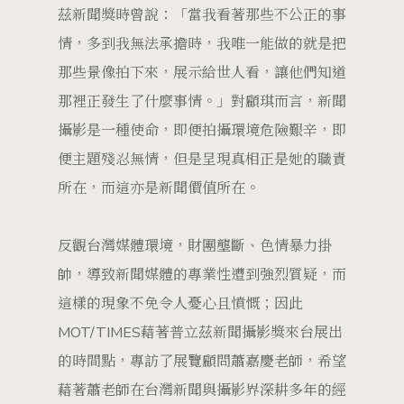
茲新聞獎時曾說：「當我看著那些不公正的事
情，多到我無法承擔時，我唯一能做的就是把
那些景像拍下來，展示給世人看，讓他們知道
那裡正發生了什麼事情。」對顧琪而言，新聞
攝影是一種使命，即便拍攝環境危險艱辛，即
便主題殘忍無情，但是呈現真相正是她的職責
所在，而這亦是新聞價值所在。
反觀台灣媒體環境，財團壟斷、色情暴力掛
帥，導致新聞媒體的專業性遭到強烈質疑，而
這樣的現象不免令人憂心且憤慨；因此
MOT/TIMES藉著普立茲新聞攝影獎來台展出
的時間點，專訪了展覽顧問蕭嘉慶老師，希望
藉著蕭老師在台灣新聞與攝影界深耕多年的經