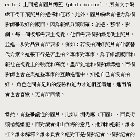
editor）上面還有圖片總監（photo director），所有文字編
輯不得干預照片的選擇和任務。此外，圖片編輯有權力為攝
影師爭取好的版面，因為報紙分類明確：旅遊、藝術、影
劇，每一個板都需要主視覺，他們需要攝影師提供主照片，
並進一步對品質有所要求，例如：若沒拍到好照片有什麼替
代方案？這張不行是否重拍？專家對專家，為了維護版面和
報社在視覺上的強度和高度，盡所能地和攝影師溝通。而攝
影師也會在與這些專家的互動過程中，知道自己有沒有拍
好， 角色之間有足夠的經驗和能力才能相互溝通，進而讀
者也會喜歡，更有所回饋。
當然，有些爭議性的圖片，比如非洲禿鷹（下圖）、西貢街
頭槍斃嫌犯，面對讀者排山倒海的意見、批判和退報，誰來
扛？誰來解釋？誰來負責？絕對不是攝影記者。攝影記者的