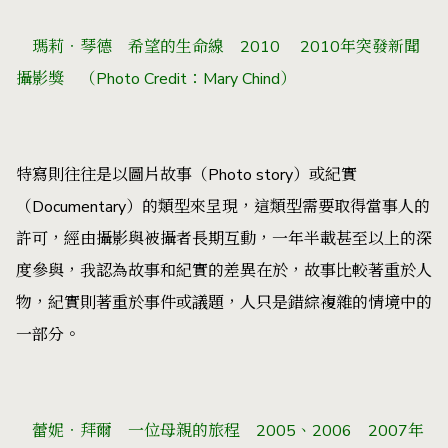
瑪莉‧琴德 希望的生命線 2010 2010年突發新聞
攝影獎 （Photo Credit：Mary Chind）
特寫則往往是以圖片故事（Photo story）或紀實
（Documentary）的類型來呈現，這類型需要取得當事人的
許可，經由攝影與被攝者長期互動，一年半載甚至以上的深
度參與，我認為故事和紀實的差異在於，故事比較著重於人
物，紀實則著重於事件或議題，人只是錯綜複雜的情境中的
一部分。
蕾妮
‧拜爾
一位母親的旅程
2005、2006
2007年