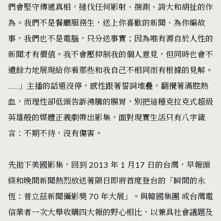
們會堅守傳遞真相，撻伐任何影射、揣測、誇大和胡扯的作
為。我們不是餐廳服務生，送上你喜歡的新聞、為你編故
事，我們也不是電腦，只分送事實；因為唯有源自於人性的
新聞才有價值。我不會壓抑制我的個人意見，但同時也會不
遺餘力地展現給你看那些和我自己不相同而有根據的見解。
……」主播的話還沒停，感性跟著誓詞堆疊，翻攪著滿腔熱
血，而理性卻低頭告訴沸騰的腸胃，別把這種克拉克式超級
英雄般的媒體正義劇帶出影集，面對現實生活只有八字箴
言：不期不待，沒有傷害。
先拋下美國影集，回到 2013 年 1 月17 日的台灣，
早報頭
條
和
晚間新聞
熱烈放送著隔日即將首度登台的「瞬間的永
恆：普立茲新聞攝影奬 70 年大展」。與
韓國集團
或
台灣電
信業者
一次大舉收購四大報的野心相比，以兼具社會議題及