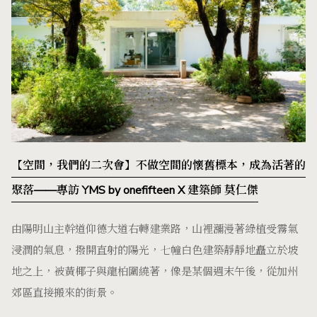
【空間，我們的二次會】不做空間的懷舊標本，成為活著的
聚落——專訪 YMS by onefifteen X 建築師 莫仁傑
由陽明山主幹道仰德大道右轉建業路，山裡瀰漫著綠植受霧氣
浸潤的氣息，撥開直射的陽光，七幢白色建築靜靜地矗立於坡
地之上，被黃椰子與龍柏圍繞著，像是某個週末午後，從加州
郊區直接搬來的街景。