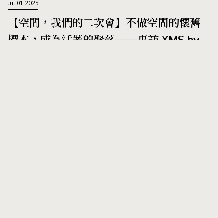
Jul.01.2026
【空間，我們的二次會】不做空間的懷舊
標本，成為活著的聚落——專訪 YMS by
onefifteen X 建築師 莫仁傑
作者
由陽明山主幹道仰德大道右轉建業路，山裡瀰
漫著綠植受霧氣浸潤的氣息，撥開直射的陽
光，七幢白色建築靜靜地矗立於坡地之上，被
黃椰子與龍柏圍繞著，像是某個週末午後，從
加州郊區直接搬來的街景。