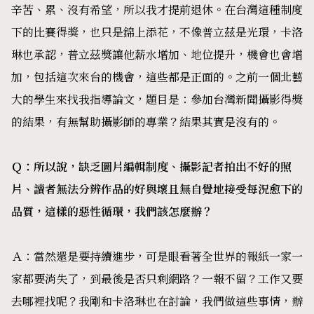
辛苦、累、沒有希望，所以我才提前退休。在台灣這種制度
下的比賽得獎，也只是錦上添花，不像普立茲是光環，卡洛
琳也承認，普立茲獎讓他薪水增加、地位提升，機會也會增
加，包括這次來台的機會，這些都是正面的。之前一個北藝
大的學生來找我指導論文，題目是：參加台灣新聞攝影得獎
的結果，有無幫助攝影師的專業？結果其實是沒有的。
Ｑ：所以說，缺乏圖片編輯制度、攝影記者拍出不好的照
片、讀者無法分辨作品的好與壞且無自覺地接受每況愈下的
品質，這樣的惡性循環，我們該怎麼辦？
Ａ：當然還是要持續進步，可是眼看著全世界的報紙一家一
家都要消失了，到最後是否只剩網路？一報不留？工作又要
去哪裡找呢？我剛和卡洛琳也在討論，我們做這些事情，辦