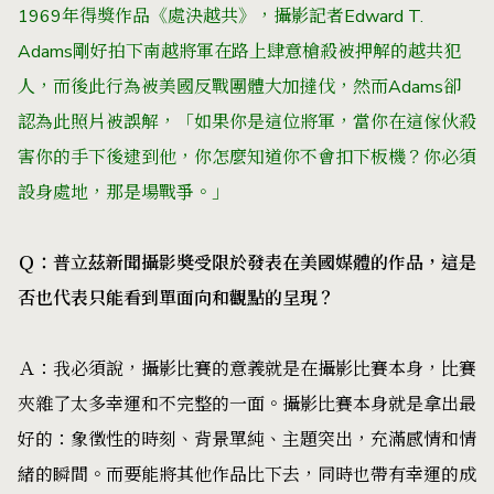
1969年得獎作品《處決越共》，攝影記者Edward T.
Adams剛好拍下南越將軍在路上肆意槍殺被押解的越共犯
人，而後此行為被美國反戰團體大加撻伐，然而Adams卻
認為此照片被誤解，「如果你是這位將軍，當你在這傢伙殺
害你的手下後逮到他，你怎麼知道你不會扣下板機？你必須
設身處地，那是場戰爭。」
Ｑ：普立茲新聞攝影奬受限於
發表在
美國媒體的作品，這是
否也代表只能看到單面向和觀點的呈現？
Ａ：我必須說，攝影比賽的意義就是在攝影比賽本身，比賽
夾雜了太多幸運和不完整的一面。攝影比賽本身就是拿出最
好的：象徵性的時刻、背景單純、主題突出，充滿感情和情
緒的瞬間。而要能將其他作品比下去，同時也帶有幸運的成