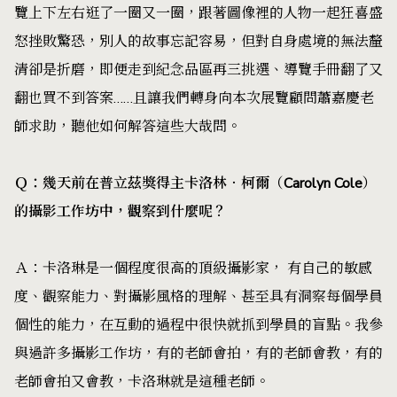
覽上下左右逛了一圈又一圈，跟著圖像裡的人物一起狂喜盛
怒挫敗驚恐，別人的故事忘記容易，但對自身處境的無法釐
清卻是折磨，即便走到紀念品區再三挑選、導覽手冊翻了又
翻也買不到答案……且讓我們轉身向本次展覽顧問蕭嘉慶老
師求助，聽他如何解答這些大哉問。
Ｑ：幾天前在普立茲獎得主卡洛林．柯爾（Carolyn Cole）
的攝影工作坊中，觀察到什麼呢？
Ａ：卡洛琳是一個程度很高的頂級攝影家， 有自己的敏感
度、觀察能力、對攝影風格的理解、甚至具有洞察每個學員
個性的能力，在互動的過程中很快就抓到學員的盲點。我參
與過許多攝影工作坊，有的老師會拍，有的老師會教，有的
老師會拍又會教，卡洛琳就是這種老師。