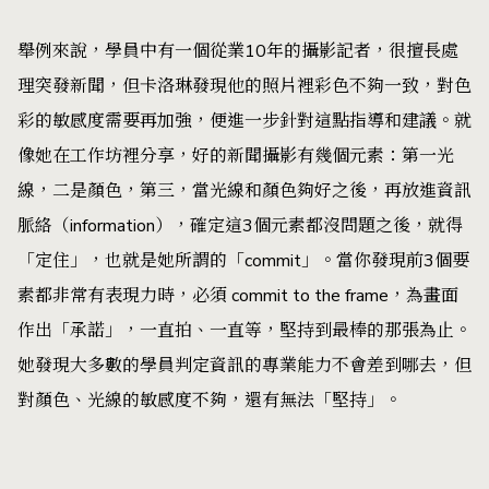
舉例來說，學員中有一個從業10年的攝影記者，很擅長處
理突發新聞，但卡洛琳發現他的照片裡彩色不夠一致，對色
彩的敏感度需要再加強，便進一步針對這點指導和建議。就
像她在工作坊裡分享，好的新聞攝影有幾個元素：第一光
線，二是顏色，第三，當光線和顏色夠好之後，再放進資訊
脈絡（information），確定這3個元素都沒問題之後，就得
「定住」，也就是她所謂的「commit」。當你發現前3個要
素都非常有表現力時，必須 commit to the frame，為畫面
作出「承諾」，一直拍、一直等，堅持到最棒的那張為止。
她發現大多數的學員判定資訊的專業能力不會差到哪去，但
對顏色、光線的敏感度不夠，還有無法「堅持」。