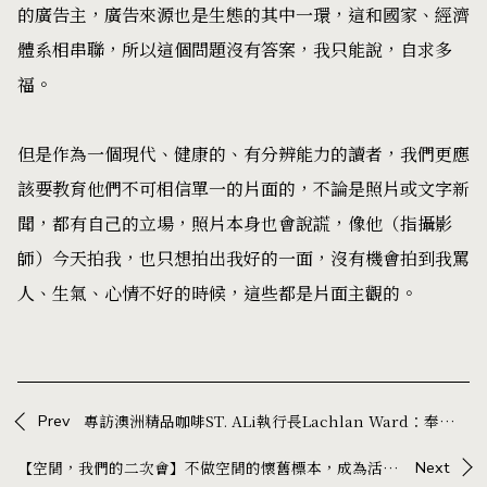
的廣告主，廣告來源也是生態的其中一環，這和國家、經濟
體系相串聯，所以這個問題沒有答案，我只能說，自求多
福。
但是作為一個現代、健康的、有分辨能力的讀者，我們更應
該要教育他們不可相信單一的片面的，不論是照片或文字新
聞，都有自己的立場，照片本身也會說謊，像他（指攝影
師）今天拍我，也只想拍出我好的一面，沒有機會拍到我罵
人、生氣、心情不好的時候，這些都是片面主觀的。
Prev
專訪澳洲精品咖啡ST. ALi執行長Lachlan Ward：奉行岩石與河流哲學，做一個保持真實且擁有彈性的品牌
【空間，我們的二次會】不做空間的懷舊標本，成為活著的聚落——專訪 YMS by onefifteen X 建築師 莫仁傑
Next