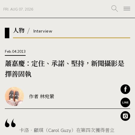
FRI. AUG 07, 2026
人物
Interview
Feb.04.2013
蕭嘉慶：定住、承諾、堅持，新聞攝影是
擇善固執
作者 林宛縈
卡洛‧顧琪（Carol Guzy）在第四次獲得普立