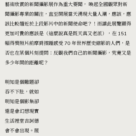
藝術欣賞的新聞攝影展作為重大要聞， 喚起全國觀眾對新
聞攝影專業的關注，直至開展當天湧現
大量人潮
，應該，應
該比較趨近於上段影片中的新聞使命吧？！而讓此展覽顯得
更加可貴的應該是（這麼說真是既天真又老派），在 151
幅得獎照片前摩肩擦踵感受 70 年世界歷史縮影的人們，是
否也在某個片刻提問：反觀我們自己的新聞攝影，究竟又是
多少年間的距離呢？
明知是個難題卻
吞不下肚，就如
明知是個影集卻
還是會幻想現實
生活裡堂吉訶德
會不會出現。展